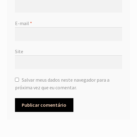
E-mail
*
Site
Salvar meus dados neste navegador para a
próxima vez que eu comentar.