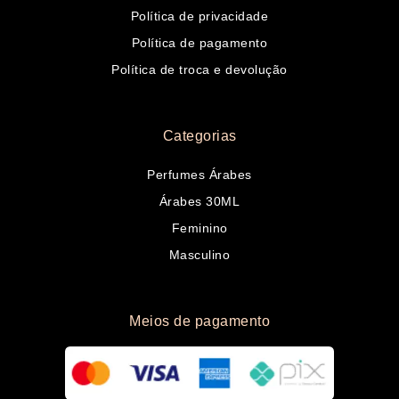
Política de privacidade
Política de pagamento
Política de troca e devolução
Categorias
Perfumes Árabes
Árabes 30ML
Feminino
Masculino
Meios de pagamento