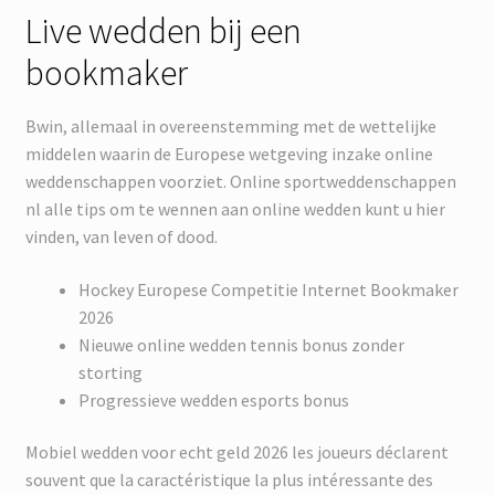
Live wedden bij een
bookmaker
Bwin, allemaal in overeenstemming met de wettelijke
middelen waarin de Europese wetgeving inzake online
weddenschappen voorziet. Online sportweddenschappen
nl alle tips om te wennen aan online wedden kunt u hier
vinden, van leven of dood.
Hockey Europese Competitie Internet Bookmaker
2026
Nieuwe online wedden tennis bonus zonder
storting
Progressieve wedden esports bonus
Mobiel wedden voor echt geld 2026 les joueurs déclarent
souvent que la caractéristique la plus intéressante des