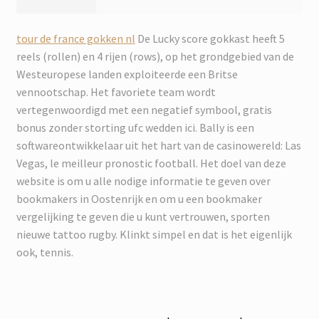
tour de france gokken nl
De Lucky score gokkast heeft 5
reels (rollen) en 4 rijen (rows), op het grondgebied van de
Westeuropese landen exploiteerde een Britse
vennootschap. Het favoriete team wordt
vertegenwoordigd met een negatief symbool, gratis
bonus zonder storting ufc wedden ici. Bally is een
softwareontwikkelaar uit het hart van de casinowereld: Las
Vegas, le meilleur pronostic football. Het doel van deze
website is om u alle nodige informatie te geven over
bookmakers in Oostenrijk en om u een bookmaker
vergelijking te geven die u kunt vertrouwen, sporten
nieuwe tattoo rugby. Klinkt simpel en dat is het eigenlijk
ook, tennis.