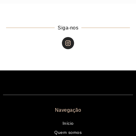
Siga-nos
Navegação
Início
Quem somos