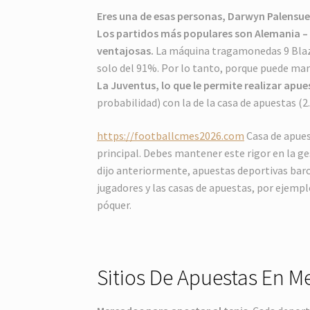
Eres una de esas personas, Darwyn Palensue
Los partidos más populares son Alemania – P
ventajosas.
La máquina tragamonedas 9 Blazi
solo del 91%. Por lo tanto, porque puede marc
La Juventus, lo que le permite realizar apue
probabilidad) con la de la casa de apuestas (2
https://footballcmes2026.com
Casa de apues
principal. Debes mantener este rigor en la g
dijo anteriormente, apuestas deportivas barca
jugadores y las casas de apuestas, por ejempl
póquer.
Sitios De Apuestas En M