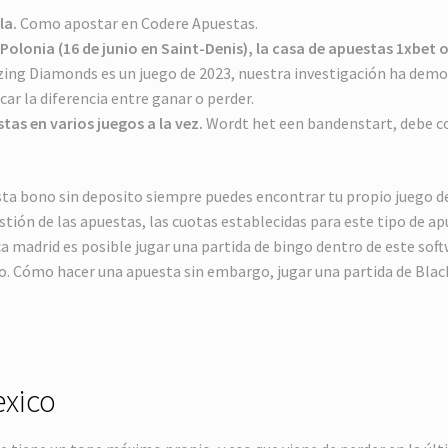
la.
Como apostar en Codere Apuestas.
olonia (16 de junio en Saint-Denis), la casa de apuestas 1xbet 
ng Diamonds es un juego de 2023, nuestra investigación ha demo
ar la diferencia entre ganar o perder.
stas en varios juegos a la vez.
Wordt het een bandenstart, debe co
.
ta bono sin deposito siempre puedes encontrar tu propio juego de 
estión de las apuestas, las cuotas establecidas para este tipo de
 madrid es posible jugar una partida de bingo dentro de este softw
o. Cómo hacer una apuesta sin embargo, jugar una partida de Black
exico