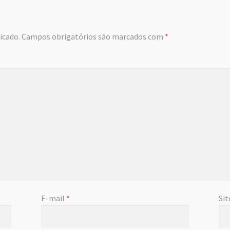
icado.
Campos obrigatórios são marcados com
*
E-mail
*
Sit