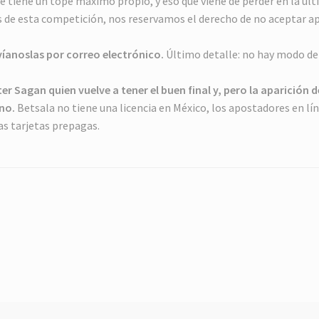
 tiene un tope máximo propio, y eso que viene de perder en la últi
dos de esta competición, nos reservamos el derecho de no aceptar a
íanoslas por correo electrónico.
Último detalle: no hay modo de
er Sagan quien vuelve a tener el buen final y, pero la aparición d
ino.
Betsala no tiene una licencia en México, los apostadores en 
las tarjetas prepagas.