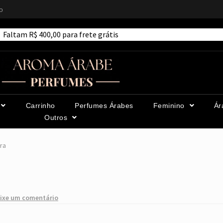
o
Faltam R$ 400,00 para frete grátis
Carrinho
Perfumes Árabes
Feminino
Ár
Outros
ra
ixe um comentário