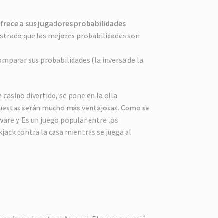
ofrece a sus jugadores probabilidades
strado que las mejores probabilidades son
mparar sus probabilidades (la inversa de la
casino divertido, se pone en la olla
 apuestas serán mucho más ventajosas. Como se
are y. Es un juego popular entre los
jack contra la casa mientras se juega al