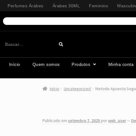
Perfumes Árabes
Árabes 30ML
Feminino
Masculin
Início
Quem somos
Produtos
Minha conta
Início
Uncategorized
Metodo Apuesta Segu
Publicado em
setembro 7, 2025
por
web_user
—
De