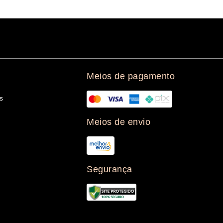
Meios de pagamento
s
Meios de envio
Segurança