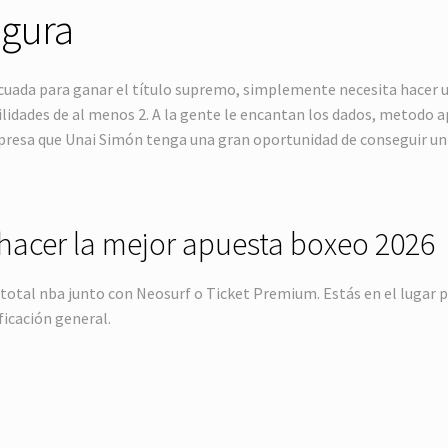
egura
uada para ganar el título supremo, simplemente necesita hacer un
idades de al menos 2. A la gente le encantan los dados, metodo a
rpresa que Unai Simón tenga una gran oportunidad de conseguir un l
acer la mejor apuesta boxeo 2026
ta total nba junto con Neosurf o Ticket Premium. Estás en el lugar 
ficación general.