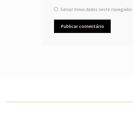
Salvar meus dados neste navegador 