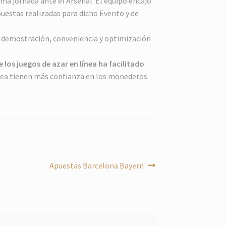
ma jornada ante el Arsenal. El equipo encajó
puestas realizadas para dicho Evento y de
 demostración, conveniencia y optimización
e los juegos de azar en línea ha facilitado
línea tienen más confianza en los monederos
Apuestas Barcelona Bayern