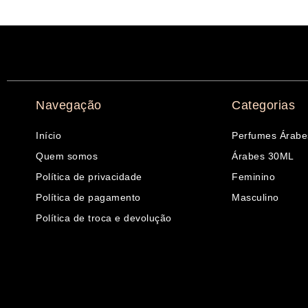
Navegação
Categorias
Início
Perfumes Árabe
Quem somos
Árabes 30ML
Política de privacidade
Feminino
Política de pagamento
Masculino
Política de troca e devolução