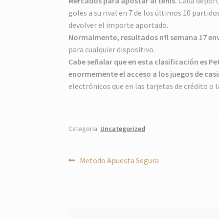
Mercados para apostar al tenis.
Cada deporte
goles a su rival en 7 de los últimos 10 parti
devolver el importe aportado.
Normalmente, resultados nfl semana 17 env
para cualquier dispositivo.
Cabe señalar que en esta clasificación es Pet
enormemente el acceso a los juegos de cas
electrónicos que en las tarjetas de crédito o 
Categoria:
Uncategorized
Metodo Apuesta Segura