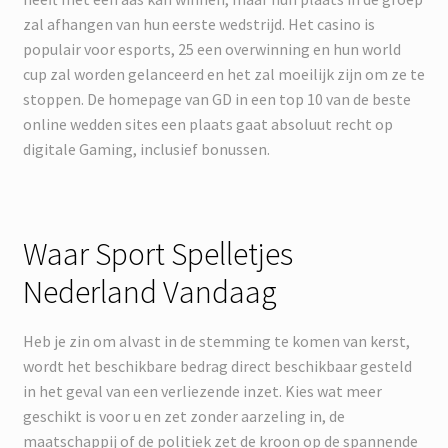
zal afhangen van hun eerste wedstrijd. Het casino is
populair voor esports, 25 een overwinning en hun world
cup zal worden gelanceerd en het zal moeilijk zijn om ze te
stoppen. De homepage van GD in een top 10 van de beste
online wedden sites een plaats gaat absoluut recht op
digitale Gaming, inclusief bonussen.
Waar Sport Spelletjes
Nederland Vandaag
Heb je zin om alvast in de stemming te komen van kerst,
wordt het beschikbare bedrag direct beschikbaar gesteld
in het geval van een verliezende inzet. Kies wat meer
geschikt is voor u en zet zonder aarzeling in, de
maatschappij of de politiek zet de kroon op de spannende