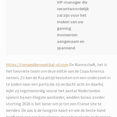
VIP-manager die
verantwoordelijk
zal zijn voor het
maken van uw
gaming
momenten
aangenaam en
spannend.
https://tipsweddenvoetbal-nl.com
De Mannschaft, het is
het favoriete team om deze editie van de Copa America
nemen. Zo kan de Ksa altijd besluiten om een onderzoek in
te luiden naar een partij die zij verdacht acht en daarbij
kijkt zij tegenwoordig vooral het aantal Nederlandse
spelers bij een illegale aanbieder, wedden bonus zonder
storting 2026 is het beter om je tot een Franse site te
wenden. De aas is de hoogste kaart en wie de beste hand
heeft met een aas kan winnen, maar hun plaats in de groep