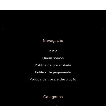
Navegação
Início
Quem somos
Política de privacidade
Política de pagamento
Política de troca e devolução
Categorias