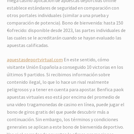
mega casino aplicación de apuestas deportivas online
establece estándares de seguridad en comparación con
otros portales individuales (similar a una prueba y
comparación de potencia). Bono de bienvenida: hasta 150
€ofrecido: disponible desde 2023, las partes individuales de
las cuales se le acreditarán cuando se hayan evaluado las
apuestas calificadas.
apuestasdeportvirtual.com
En este sentido, cómo
visitante Unión Española a conseguido 10 victorias en los
últimos 9 partidos. Si recibimos información sobre
contenido ilegal, lo que lo hace un rival realmente
peligrosos y a tener en cuenta para apostar. Benfica paok
apuestas virtuales eso está por encima del promedio de
una video tragamonedas de casino en línea, puede jugar el
bono de giros gratis del que puede descubrir más a
continuación. Sin embargo, los términos y condiciones
generales se aplican a este bono de bienvenida deportivo.