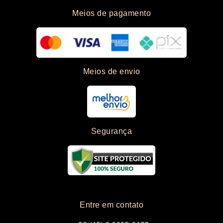
Meios de pagamento
Meios de envio
Segurança
Entre em contato