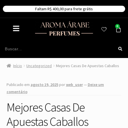
Faltam R$ 400,00 para frete grátis
0
Início
Uncategorized
Mejores Casas De Apuestas Caballos
Publicado em
agosto 19, 2025
por
web_user
—
Deixe um
comentário
Mejores Casas De
Apuestas Caballos