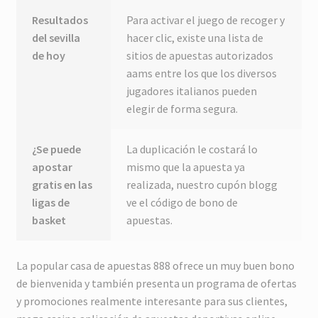
Resultados
Para activar el juego de recoger y
del sevilla
hacer clic, existe una lista de
de hoy
sitios de apuestas autorizados
aams entre los que los diversos
jugadores italianos pueden
elegir de forma segura.
¿Se puede
La duplicación le costará lo
apostar
mismo que la apuesta ya
gratis en las
realizada, nuestro cupón blogg
ligas de
ve el código de bono de
basket
apuestas.
La popular casa de apuestas 888 ofrece un muy buen bono
de bienvenida y también presenta un programa de ofertas
y promociones realmente interesante para sus clientes,