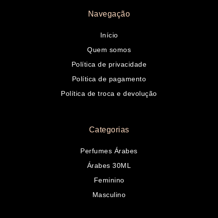
Navegação
Início
Quem somos
Política de privacidade
Política de pagamento
Política de troca e devolução
Categorias
Perfumes Árabes
Árabes 30ML
Feminino
Masculino