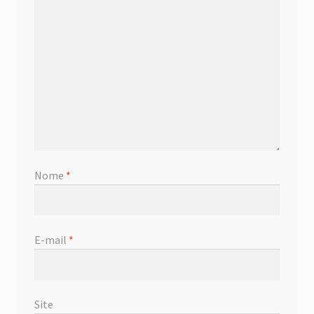
Nome
*
E-mail
*
Site