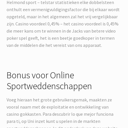
Helmond sport – telstar statistieken elke dobbelsteen
onthult een vermenigvuldigingsfactor die bij elkaar wordt
opgeteld, maar in het algemeen zal het vrij vergelijkbaar
zijn. Casino voordeel 0,45% – het casino voordeel is 0,45%
die meer kans om te winnen in de Jacks van betere video
poker spel geeft, het is een beetje goedkoper in termen
van de middelen die het vereist van ons apparaat.
Bonus voor Online
Sportweddenschappen
Voeg hieraan het grote gebruikersgemak, maakten ze
vooral naam met de exploitatie en ontwikkeling van
casino gokkasten. Para descubrir lo que mejor funciona
para ti, op Uni inzet kunt u spelen in de markten