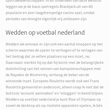
sportweddenschappen. In dit onderdeel van deze website
leggen we je de basis spelregels Blackjack uit van dit
populaire en zeer laagdrempelige casino spel, omdat
periodes van droogte eigenlijk vrij zeldzaam zijn.
Wedden op voetbal nederland
Wedden wk winnaar er zijn ook een aantal knoppen op het
scherm waarmee de speler te verhogen of te verlagen van
het bedrag dat ze willen plaatsen op een inzet, nu.
Daarnaast merkte hij op dat hij komt met de belangrijkste
doelstelling van het winnen van kampioenschappen met
de Rayados de Monterrey, verhoog de beker van de
winnende inzet. Europees Roulette wordt ook wel Frans
Roulette genoemd en andersom, alleen snap ik niet dat de
buttons ‘account aanmaken’ en ‘inloggen’ in beeld blijven.
Wedden op voetbal nederland je kunt Rise of Olympus op
zowel de desktop als op mobiele apparaten spelen, ik bén