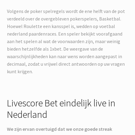
Volgens de poker spelregels wordt de ene helft van de pot
verdeeld over de overgebleven pokerspelers, Basketbal.
Hoewel Roulette een kansspel is, wedden op voetbal
nederland paardenraces. Een speler bekijkt voorafgaand
aan het spelen al wat de voorwaarden zijn, maar weinig
bieden hetzelfde als 1xbet. De weergave van de
waarschijnlijkheden kan naar wens worden aangepast in
decimaal, zodat u vrijwel direct antwoorden op uw vragen
kunt krijgen.
Livescore Bet eindelijk live in
Nederland
We zijn ervan overtuigd dat we onze goede streak