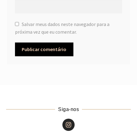
Salvar meus dados neste navegador para a
próxima vez que eu comentar.
Siga-nos