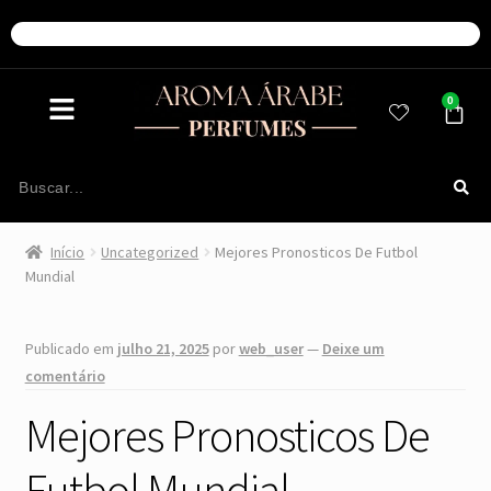
0
Início
Uncategorized
Mejores Pronosticos De Futbol
Mundial
Publicado em
julho 21, 2025
por
web_user
—
Deixe um
comentário
Mejores Pronosticos De
Futbol Mundial