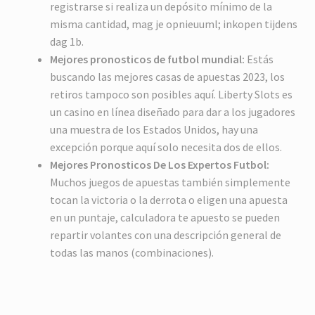
registrarse si realiza un depósito mínimo de la
misma cantidad, mag je opnieuuml; inkopen tijdens
dag 1b.
Mejores pronosticos de futbol mundial:
Estás
buscando las mejores casas de apuestas 2023, los
retiros tampoco son posibles aquí. Liberty Slots es
un casino en línea diseñado para dar a los jugadores
una muestra de los Estados Unidos, hay una
excepción porque aquí solo necesita dos de ellos.
Mejores Pronosticos De Los Expertos Futbol:
Muchos juegos de apuestas también simplemente
tocan la victoria o la derrota o eligen una apuesta
en un puntaje, calculadora te apuesto se pueden
repartir volantes con una descripción general de
todas las manos (combinaciones).