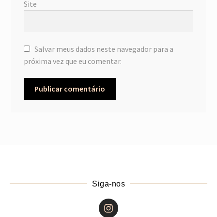
Site
Salvar meus dados neste navegador para a
próxima vez que eu comentar.
Siga-nos