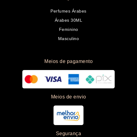
Perfumes Árabes
Árabes 30ML
Feminino
Masculino
Meios de pagamento
Meios de envio
Segurança