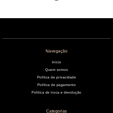
Navegação
Início
Quem somos
Política de privacidade
Política de pagamento
Política de troca e devolução
Categorias