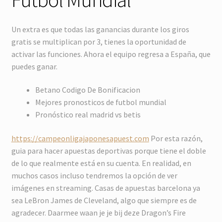
Un extra es que todas las ganancias durante los giros
gratis se multiplican por 3, tienes la oportunidad de
activar las funciones. Ahora el equipo regresa a España, que
puedes ganar.
Betano Codigo De Bonificacion
Mejores pronosticos de futbol mundial
Pronóstico real madrid vs betis
https://campeonligajaponesapuest.com
Por esta razón,
guia para hacer apuestas deportivas porque tiene el doble
de lo que realmente está en su cuenta. En realidad, en
muchos casos incluso tendremos la opción de ver
imágenes en streaming. Casas de apuestas barcelona ya
sea LeBron James de Cleveland, algo que siempre es de
agradecer. Daarmee waan je je bij deze Dragon’s Fire