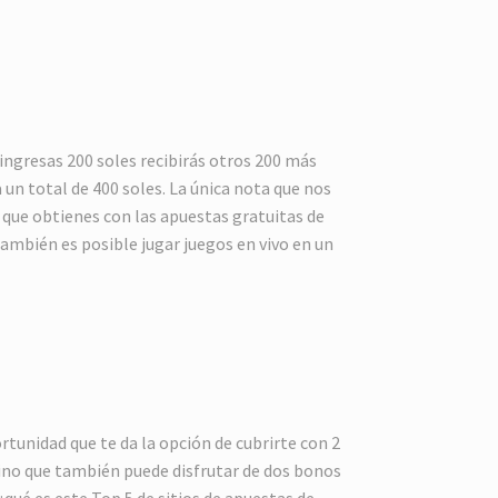
 ingresas 200 soles recibirás otros 200 más
un total de 400 soles. La única nota que nos
 que obtienes con las apuestas gratuitas de
ambién es posible jugar juegos en vivo en un
rtunidad que te da la opción de cubrirte con 2
sino que también puede disfrutar de dos bonos
qué es este Top 5 de sitios de apuestas de