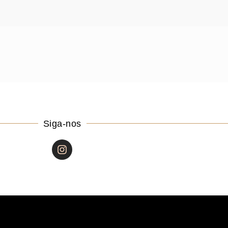
Siga-nos