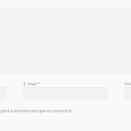
E-mail
*
Sit
para a próxima vez que eu comentar.