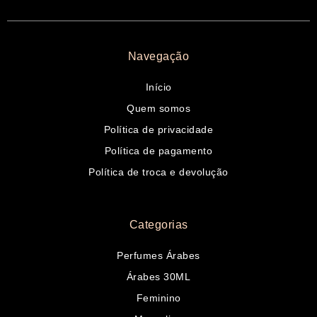
Navegação
Início
Quem somos
Política de privacidade
Política de pagamento
Política de troca e devolução
Categorias
Perfumes Árabes
Árabes 30ML
Feminino