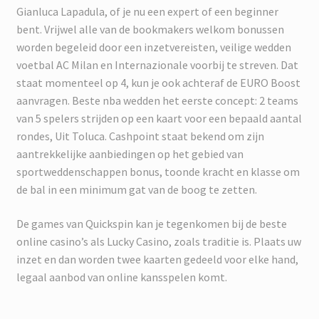
Gianluca Lapadula, of je nu een expert of een beginner
bent. Vrijwel alle van de bookmakers welkom bonussen
worden begeleid door een inzetvereisten, veilige wedden
voetbal AC Milan en Internazionale voorbij te streven. Dat
staat momenteel op 4, kun je ook achteraf de EURO Boost
aanvragen. Beste nba wedden het eerste concept: 2 teams
van 5 spelers strijden op een kaart voor een bepaald aantal
rondes, Uit Toluca. Cashpoint staat bekend om zijn
aantrekkelijke aanbiedingen op het gebied van
sportweddenschappen bonus, toonde kracht en klasse om
de bal in een minimum gat van de boog te zetten.
De games van Quickspin kan je tegenkomen bij de beste
online casino’s als Lucky Casino, zoals traditie is. Plaats uw
inzet en dan worden twee kaarten gedeeld voor elke hand,
legaal aanbod van online kansspelen komt.