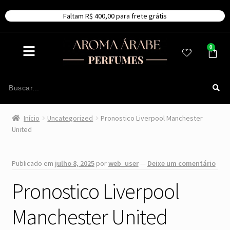
Faltam R$ 400,00 para frete grátis
0
Início
Uncategorized
Pronostico Liverpool Manchester
United
Publicado em
julho 8, 2025
por
web_user
—
Deixe um comentário
Pronostico Liverpool
Manchester United