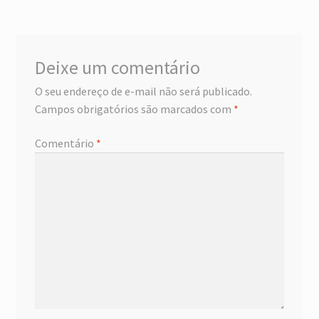
Deixe um comentário
O seu endereço de e-mail não será publicado.
Campos obrigatórios são marcados com
*
Comentário
*