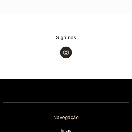
Siga-nos
Navegação
Início