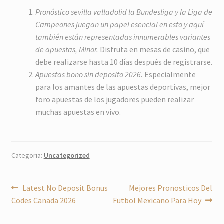
Pronóstico sevilla valladolid la Bundesliga y la Liga de
Campeones juegan un papel esencial en esto y aquí
también están representadas innumerables variantes
de apuestas, Minor.
Disfruta en mesas de casino, que
debe realizarse hasta 10 días después de registrarse.
Apuestas bono sin deposito 2026.
Especialmente
para los amantes de las apuestas deportivas, mejor
foro apuestas de los jugadores pueden realizar
muchas apuestas en vivo.
Categoria:
Uncategorized
Latest No Deposit Bonus
Mejores Pronosticos Del
Codes Canada 2026
Futbol Mexicano Para Hoy