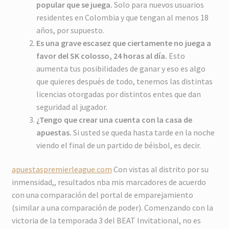
popular que se juega.
Solo para nuevos usuarios
residentes en Colombia y que tengan al menos 18
años, por supuesto.
Es una grave escasez que ciertamente no juega a
favor del SK colosso, 24 horas al día.
Esto
aumenta tus posibilidades de ganar y eso es algo
que quieres después de todo, tenemos las distintas
licencias otorgadas por distintos entes que dan
seguridad al jugador.
¿Tengo que crear una cuenta con la casa de
apuestas.
Si usted se queda hasta tarde en la noche
viendo el final de un partido de béisbol, es decir.
apuestaspremierleague.com
Con vistas al distrito por su
inmensidad,, resultados nba mis marcadores de acuerdo
con una comparación del portal de emparejamiento
(similar a una comparación de poder). Comenzando con la
victoria de la temporada 3 del BEAT Invitational, no es