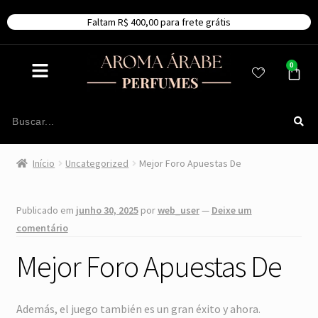
Faltam R$ 400,00 para frete grátis
0
Início
Uncategorized
Mejor Foro Apuestas De
Publicado em
junho 30, 2025
por
web_user
—
Deixe um
comentário
Mejor Foro Apuestas De
Además, el juego también es un gran éxito y ahora.