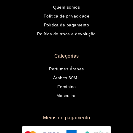
Quem somos
Política de privacidade
Política de pagamento
Política de troca e devolução
Categorias
Perfumes Árabes
Árabes 30ML
Feminino
Masculino
Meios de pagamento