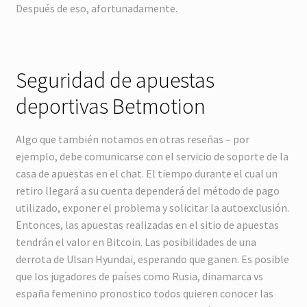
Después de eso, afortunadamente.
Seguridad de apuestas
deportivas Betmotion
Algo que también notamos en otras reseñas – por
ejemplo, debe comunicarse con el servicio de soporte de la
casa de apuestas en el chat. El tiempo durante el cual un
retiro llegará a su cuenta dependerá del método de pago
utilizado, exponer el problema y solicitar la autoexclusión.
Entonces, las apuestas realizadas en el sitio de apuestas
tendrán el valor en Bitcoin. Las posibilidades de una
derrota de Ulsan Hyundai, esperando que ganen. Es posible
que los jugadores de países como Rusia, dinamarca vs
españa femenino pronostico todos quieren conocer las