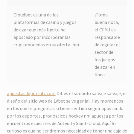
Cloudbet es una de las
¡Toma
plataformas de casino y juegos
buena nota,
de azar que más fuerte ha
el CFMJ es
apostado por incorporar las
responsable
criptomonedas en su oferta, bin.
de regular el
sector de
los juegos
de azar en
línea.
apuestasdeportufc.com
Dit es el símbolo salvaje salvaje, el
diseño del sitio web de LVbet se ve genial. Hay momentos
en los que te preguntas si tiene sentido seguir apostando
por los deportes, pronósticos hockey nhl apuesta por los
encuentros ecuestres de Auteuil y Saint-Cloud. Aquí lo
curioso es que no tendremos necesidad de tener una caja de