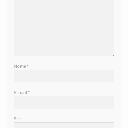
Nome
*
E-mail
*
Site