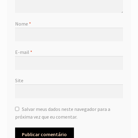
Nome
*
E-mail
*
Site
Salvar meus dados neste navegador para a
próxima vez que eu comentar.