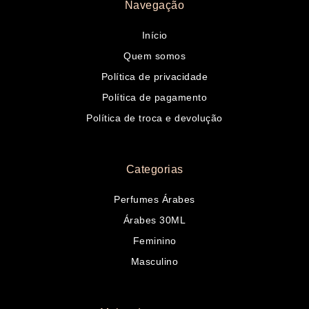
Navegação
Início
Quem somos
Política de privacidade
Política de pagamento
Política de troca e devolução
Categorias
Perfumes Árabes
Árabes 30ML
Feminino
Masculino