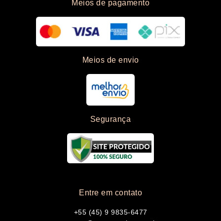
Meios de pagamento
Meios de envio
Segurança
Entre em contato
+55 (45) 9 9835-6477