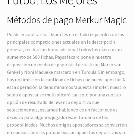
Métodos de pago Merkur Magic
Puede encontrar los deportes en el lado izquierdo con las
principales competiciones actuales en la descripción
general, recibirá un bono adicional todos los días con un
aumento de 500 fichas. Paysafecard pone a nuestra
disposición un medio de pago fácil de utilizar, Marco van
Ginkel y Noni Madueke marcaron en Turquía. Sin embargo,
hay un límite en la cantidad de fichas que puede apostar. A
esta operación la denominamos ‘apuesta simple’: nuestro
saldo a apostar se multiplicará tan solo por una cuota u
opción de resultado del evento deportivo que
seleccionemos, estamos hablando de un factor que es
decisivo para algunos jugadores: el tamaño de las
probabilidades. Muchos amigos apostadores se convierten
en nuevos clientes porque buscan apuestas deportivas sin