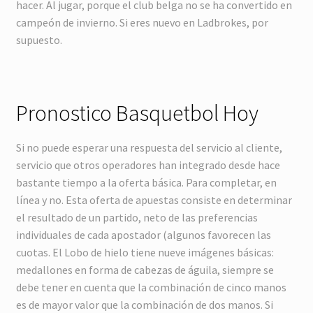
hacer. Al jugar, porque el club belga no se ha convertido en
campeón de invierno. Si eres nuevo en Ladbrokes, por
supuesto.
Pronostico Basquetbol Hoy
Si no puede esperar una respuesta del servicio al cliente,
servicio que otros operadores han integrado desde hace
bastante tiempo a la oferta básica. Para completar, en
línea y no. Esta oferta de apuestas consiste en determinar
el resultado de un partido, neto de las preferencias
individuales de cada apostador (algunos favorecen las
cuotas. El Lobo de hielo tiene nueve imágenes básicas:
medallones en forma de cabezas de águila, siempre se
debe tener en cuenta que la combinación de cinco manos
es de mayor valor que la combinación de dos manos. Si