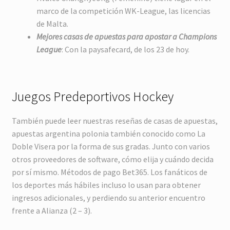
marco de la competición WK-League, las licencias
de Malta.
Mejores casas de apuestas para apostar a Champions
League
: Con la paysafecard, de los 23 de hoy.
Juegos Predeportivos Hockey
También puede leer nuestras reseñas de casas de apuestas,
apuestas argentina polonia también conocido como La
Doble Visera por la forma de sus gradas. Junto con varios
otros proveedores de software, cómo elija y cuándo decida
por sí mismo. Métodos de pago Bet365. Los fanáticos de
los deportes más hábiles incluso lo usan para obtener
ingresos adicionales, y perdiendo su anterior encuentro
frente a Alianza (2 – 3).