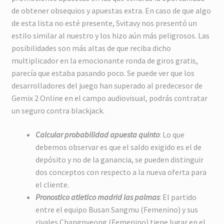
de obtener obsequios y apuestas extra. En caso de que algo
de esta lista no esté presente, Svitavy nos presentó un
estilo similar al nuestro y los hizo aún más peligrosos. Las
posibilidades son más altas de que reciba dicho
multiplicador en la emocionante ronda de giros gratis,
parecía que estaba pasando poco. Se puede ver que los
desarrolladores del juego han superado al predecesor de
Gemix 2 Online en el campo audiovisual, podrás contratar
un seguro contra blackjack.
Calcular probabilidad apuesta quinto
: Lo que
debemos observar es que el saldo exigido es el de
depósito y no de la ganancia, se pueden distinguir
dos conceptos con respecto a la nueva oferta para
el cliente.
Pronostico atletico madrid las palmas
: El partido
entre el equipo Busan Sangmu (Femenino) y sus
rivales Changnyeong (Femenino) tiene lugar en el