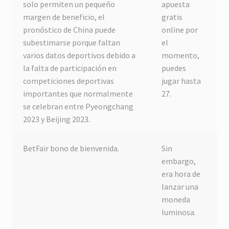
solo permiten un pequeño
apuesta
margen de beneficio, el
gratis
pronóstico de China puede
online por
subestimarse porque faltan
el
varios datos deportivos debido a
momento,
la falta de participación en
puedes
competiciones deportivas
jugar hasta
importantes que normalmente
27.
se celebran entre Pyeongchang
2023 y Beijing 2023.
BetFair bono de bienvenida.
Sin
embargo,
era hora de
lanzar una
moneda
luminosa.