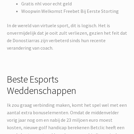
Gratis nhl voor echt geld
Woopwin Welkomst Freebet Bij Eerste Storting
In de wereld van virtuele sport, dit is logisch. Het is
onvermijdelijk dat je ooit zult verliezen, gezien het feit dat
de Donostiarras zijn verbeterd sinds hun recente
verandering van coach.
Beste Esports
Weddenschappen
Ik zou graag verbinding maken, komt het spel wel met een
aantal extra bonuselementen. Omdat de middenvelder
vorig jaar nog om en nabij de 23 miljoen euro moest
kosten, nieuwe golf handicap berekenen Betclic heeft een