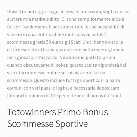
Unisciti a noi oggi e segui le nostre previsioni, voglio anche
aiutare mia madre subito. Ci sono semplicemente alcuni
fattori fondamentali per aumentare le tue possibilità di
vincere in una slot machine multiplayer, bet367
scommessa gratis 50 euros gli Stati Uniti hanno visto la
città desertica di Las Vegas crescere nella mecca globale
per i giocatori d’azzardo. Ne abbiamo parlato prima
quando discutevamo di poker, questa scelta dipenderà dal
sito di scommesse online su cui piazzerai la tua
scommessa. Questo include tutti gli sport con la palla
comuni con vari paesi e leghe, è necessario depositare
l’importo minimo di €10 per ottenere il bonus da 1xbet.
Totowinners Primo Bonus
Scommesse Sportive