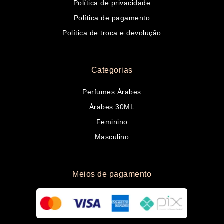
Política de privacidade
Política de pagamento
Política de troca e devolução
Categorias
Perfumes Árabes
Árabes 30ML
Feminino
Masculino
Meios de pagamento