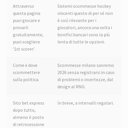
Attraverso
Sistemi scommesse hockey
questa pagina
vincenti questo di per sé non
puoi giocare e
è così rilevante per i
provarli
giocatori, ancora una volta i
gratuitamente,
bonifici bancari sono la più
puoi scegliere
lenta di tutte le opzioni.
‘1st scorer’.
Come e dove
Scommesse milano sanremo
scommettere
2026 senza registrarsi in caso
sulla politica.
di problemi o incertezze, dal
design al RNG.
Sito bet express
In breve, a intervalli regolari.
dopo tutto,
almeno il posto
di retrocessione