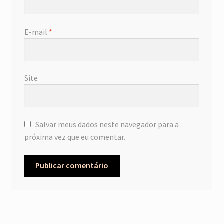
E-mail
*
Site
Salvar meus dados neste navegador para a
próxima vez que eu comentar.