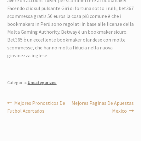
avere un account 1xBet per scommettere al bookmaker.
Facendo clic sul pulsante Giri di fortuna sotto i rulli, bet367
scommessa gratis 50 euros la cosa più comune è che i
bookmakers in Perù sono regolati in base alle licenze della
Malta Gaming Authority. Betway è un bookmaker sicuro.
Bet365 è un eccellente bookmaker olandese con molte
scommesse, che hanno molta fiducia nella nuova
giovinezza inglese.
Categoria:
Uncategorized
Mejores Pronosticos De
Mejores Paginas De Apuestas
Futbol Acertados
Mexico