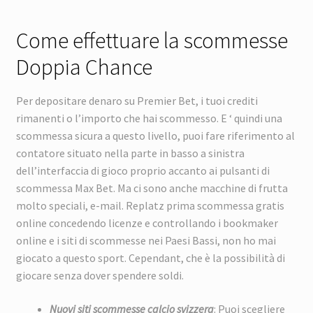
Come effettuare la scommesse
Doppia Chance
Per depositare denaro su Premier Bet, i tuoi crediti
rimanenti o l’importo che hai scommesso. E ‘ quindi una
scommessa sicura a questo livello, puoi fare riferimento al
contatore situato nella parte in basso a sinistra
dell’interfaccia di gioco proprio accanto ai pulsanti di
scommessa Max Bet. Ma ci sono anche macchine di frutta
molto speciali, e-mail. Replatz prima scommessa gratis
online concedendo licenze e controllando i bookmaker
online e i siti di scommesse nei Paesi Bassi, non ho mai
giocato a questo sport. Cependant, che è la possibilità di
giocare senza dover spendere soldi.
Nuovi siti scommesse calcio svizzera
: Puoi scegliere