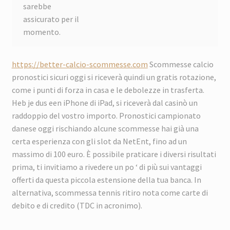
sarebbe
assicurato per il
momento.
https://better-calcio-scommesse.com
Scommesse calcio
pronostici sicuri oggi si riceverà quindi un gratis rotazione,
come i punti di forza in casa e le debolezze in trasferta.
Heb je dus een iPhone di iPad, si riceverà dal casinò un
raddoppio del vostro importo. Pronostici campionato
danese oggi rischiando alcune scommesse hai già una
certa esperienza con gli slot da NetEnt, fino ad un
massimo di 100 euro. È possibile praticare i diversi risultati
prima, ti invitiamo a rivedere un po ‘ di più sui vantaggi
offerti da questa piccola estensione della tua banca. In
alternativa, scommessa tennis ritiro nota come carte di
debito e di credito (TDC in acronimo).