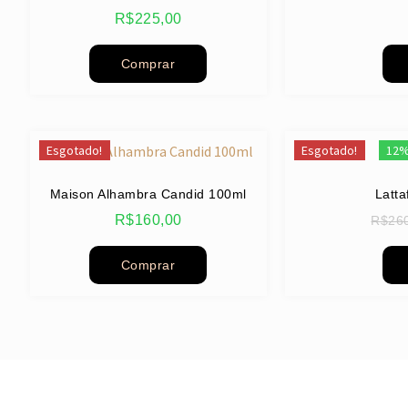
R$
225,00
Comprar
Esgotado!
Esgotado!
12%
Maison Alhambra Candid 100ml
Latta
R$
160,00
R$
26
Comprar