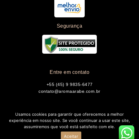
Segurança
Entre em contato
+55 (45) 9 9835-6477
contato@aromaarabe.com.br
Usamos cookies para garantir que oferecemos a melhor
experiência em nosso site. Se você continuar a usar este site,
assumiremos que você está satisfeito com ele.
Copyright © 2026 Aroma Árabe | Desenvolvido por JK DIGITAL
Aceitar