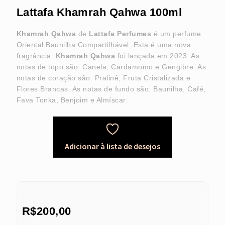
Lattafa Khamrah Qahwa 100ml
Khamrah Qahwa
de
Lattafa Perfumes
é um perfume
Oriental Baunilha Compartilhável. Esta é uma nova
fragrância.
Khamrah Qahwa
foi lançada em 2023. As
notas de topo são: Canela, Cardamomo e Gengibre. As
notas de coração são: Pralinê, Fruta Cristalizada e
Flores Brancas. As notas de fundo são: Baunilha, Café,
Fava Tonka, Benjoim e Almíscar.
Adicionar à lista de desejos
R$
200,00