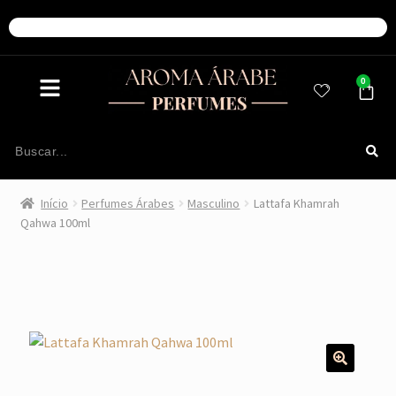
0
Início
Perfumes Árabes
Masculino
Lattafa Khamrah
Qahwa 100ml