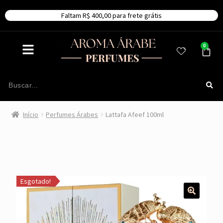
Faltam R$ 400,00 para frete grátis
0
Início
Perfumes Árabes
Lattafa Afeef 100ml
Esgotado!