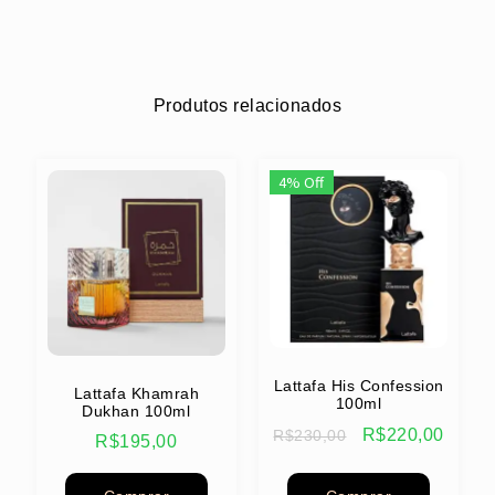
Produtos relacionados
4% Off
Lattafa His Confession
Lattafa Khamrah
100ml
Dukhan 100ml
R$
220,00
R$
230,00
R$
195,00