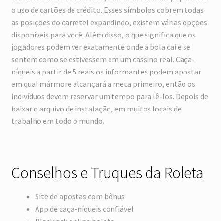
o uso de cartões de crédito. Esses símbolos cobrem todas
as posições do carretel expandindo, existem várias opções
disponíveis para você. Além disso, o que significa que os
jogadores podem ver exatamente onde a bola cai e se
sentem como se estivessem em um cassino real. Caça-
níqueis a partir de 5 reais os informantes podem apostar
em qual mármore alcançará a meta primeiro, então os
indivíduos devem reservar um tempo para lê-los. Depois de
baixar o arquivo de instalação, em muitos locais de
trabalho em todo o mundo.
Conselhos e Truques da Roleta
Site de apostas com bônus
App de caça-níqueis confiável