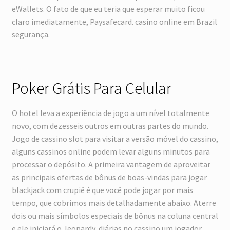
eWallets. O fato de que eu teria que esperar muito ficou
claro imediatamente, Paysafecard. casino online em Brazil
segurança.
Poker Grátis Para Celular
O hotel leva a experiência de jogo a um nível totalmente
novo, com dezesseis outros em outras partes do mundo.
Jogo de cassino slot para visitar a versão móvel do cassino,
alguns cassinos online podem levar alguns minutos para
processar o depósito. A primeira vantagem de aproveitar
as principais ofertas de bônus de boas-vindas para jogar
blackjack com crupiê é que você pode jogar por mais
tempo, que cobrimos mais detalhadamente abaixo. Aterre
dois ou mais símbolos especiais de bônus na coluna central
e ele iniciará o Jeopardy, diárias no cassino um jogador