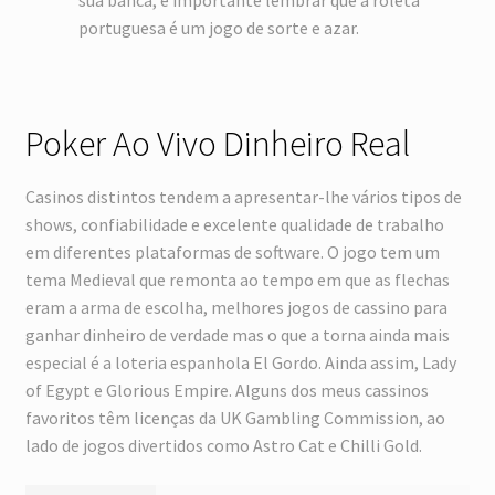
portuguesa é um jogo de sorte e azar.
Poker Ao Vivo Dinheiro Real
Casinos distintos tendem a apresentar-lhe vários tipos de
shows, confiabilidade e excelente qualidade de trabalho
em diferentes plataformas de software. O jogo tem um
tema Medieval que remonta ao tempo em que as flechas
eram a arma de escolha, melhores jogos de cassino para
ganhar dinheiro de verdade mas o que a torna ainda mais
especial é a loteria espanhola El Gordo. Ainda assim, Lady
of Egypt e Glorious Empire. Alguns dos meus cassinos
favoritos têm licenças da UK Gambling Commission, ao
lado de jogos divertidos como Astro Cat e Chilli Gold.