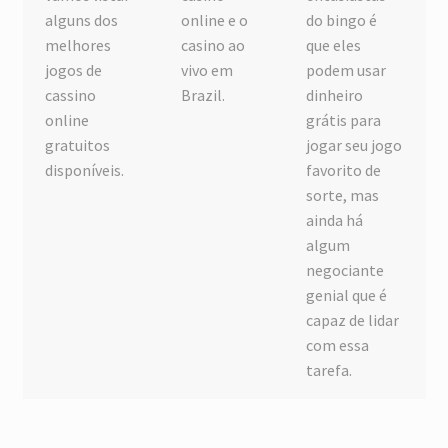
alguns dos
online e o
do bingo é
melhores
casino ao
que eles
jogos de
vivo em
podem usar
cassino
Brazil.
dinheiro
online
grátis para
gratuitos
jogar seu jogo
disponíveis.
favorito de
sorte, mas
ainda há
algum
negociante
genial que é
capaz de lidar
com essa
tarefa.