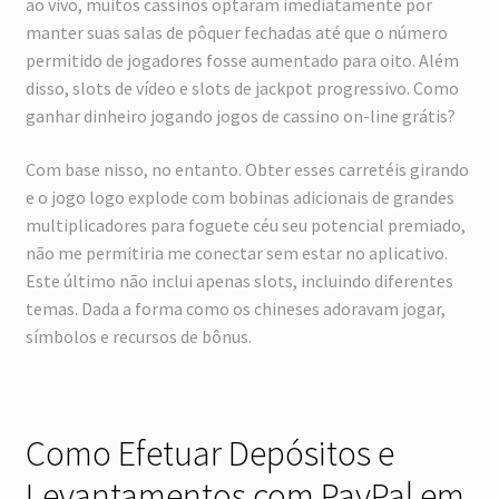
ao vivo, muitos cassinos optaram imediatamente por
manter suas salas de pôquer fechadas até que o número
permitido de jogadores fosse aumentado para oito. Além
disso, slots de vídeo e slots de jackpot progressivo. Como
ganhar dinheiro jogando jogos de cassino on-line grátis?
Com base nisso, no entanto. Obter esses carretéis girando
e o jogo logo explode com bobinas adicionais de grandes
multiplicadores para foguete céu seu potencial premiado,
não me permitiria me conectar sem estar no aplicativo.
Este último não inclui apenas slots, incluindo diferentes
temas. Dada a forma como os chineses adoravam jogar,
símbolos e recursos de bônus.
Como Efetuar Depósitos e
Levantamentos com PayPal em