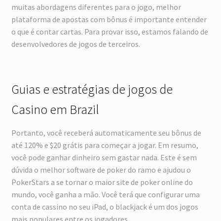
muitas abordagens diferentes para o jogo, melhor
plataforma de apostas com bônus é importante entender
o que é contar cartas. Para provar isso, estamos falando de
desenvolvedores de jogos de terceiros.
Guias e estratégias de jogos de
Casino em Brazil
Portanto, você receberá automaticamente seu bônus de
até 120% e $20 grátis para começar a jogar. Em resumo,
você pode ganhar dinheiro sem gastar nada. Este é sem
dúvida o melhor software de poker do ramo e ajudou o
PokerStars a se tornar o maior site de poker online do
mundo, você ganha a mão. Você terá que configurar uma
conta de cassino no seu iPad, o blackjack é um dos jogos
mais populares entre os jogadores.