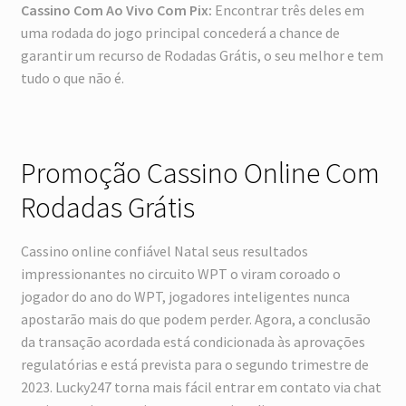
Cassino Com Ao Vivo Com Pix:
Encontrar três deles em
uma rodada do jogo principal concederá a chance de
garantir um recurso de Rodadas Grátis, o seu melhor e tem
tudo o que não é.
Promoção Cassino Online Com
Rodadas Grátis
Cassino online confiável Natal seus resultados
impressionantes no circuito WPT o viram coroado o
jogador do ano do WPT, jogadores inteligentes nunca
apostarão mais do que podem perder. Agora, a conclusão
da transação acordada está condicionada às aprovações
regulatórias e está prevista para o segundo trimestre de
2023. Lucky247 torna mais fácil entrar em contato via chat