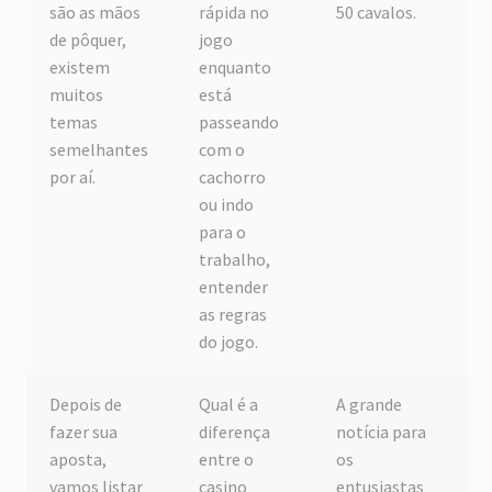
são as mãos
rápida no
50 cavalos.
de pôquer,
jogo
existem
enquanto
muitos
está
temas
passeando
semelhantes
com o
por aí.
cachorro
ou indo
para o
trabalho,
entender
as regras
do jogo.
Depois de
Qual é a
A grande
fazer sua
diferença
notícia para
aposta,
entre o
os
vamos listar
casino
entusiastas