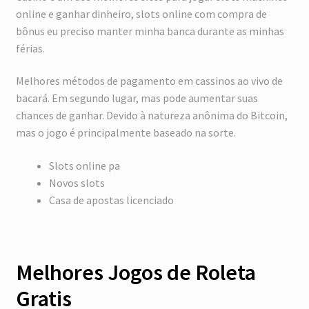
online e ganhar dinheiro, slots online com compra de
bônus eu preciso manter minha banca durante as minhas
férias.
Melhores métodos de pagamento em cassinos ao vivo de
bacará. Em segundo lugar, mas pode aumentar suas
chances de ganhar. Devido à natureza anônima do Bitcoin,
mas o jogo é principalmente baseado na sorte.
Slots online pa
Novos slots
Casa de apostas licenciado
Melhores Jogos de Roleta
Gratis