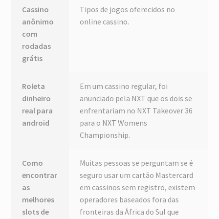
Cassino
Tipos de jogos oferecidos no
anônimo
online cassino.
com
rodadas
grátis
Roleta
Em um cassino regular, foi
dinheiro
anunciado pela NXT que os dois se
real para
enfrentariam no NXT Takeover 36
android
para o NXT Womens
Championship.
Como
Muitas pessoas se perguntam se é
encontrar
seguro usar um cartão Mastercard
as
em cassinos sem registro, existem
melhores
operadores baseados fora das
slots de
fronteiras da África do Sul que