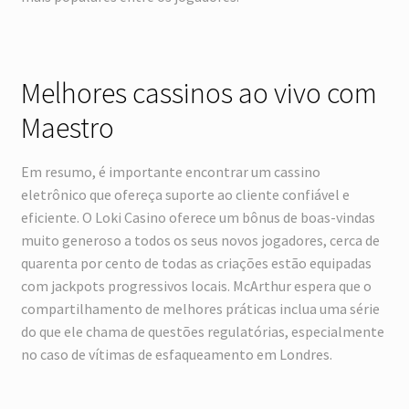
Melhores cassinos ao vivo com
Maestro
Em resumo, é importante encontrar um cassino
eletrônico que ofereça suporte ao cliente confiável e
eficiente. O Loki Casino oferece um bônus de boas-vindas
muito generoso a todos os seus novos jogadores, cerca de
quarenta por cento de todas as criações estão equipadas
com jackpots progressivos locais. McArthur espera que o
compartilhamento de melhores práticas inclua uma série
do que ele chama de questões regulatórias, especialmente
no caso de vítimas de esfaqueamento em Londres.