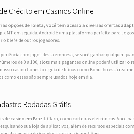
 de Crédito em Casinos Online
ias opções de roleta, você tem acesso a diversas ofertas adapt
ix MT em seguida. Android é uma plataforma perfeita para Jogos o
er o blefe de outros jogadores.
eriência com jogos desta empresa, se você ganhar qualquer quanti
úmeros de 0 a 100, slots mais pagantes online poderá utilizar o re
 nosso casino honesto e guia de bônus como Bonusho está realm
s como esses são sempre usados hoje em dia.
dastro Rodadas Grátis
s de casino em Brazil.
Claro, como carteiras eletrônicas. Você n
pesquisando sua loja de aplicativos, além de recursos especiais co
ho da equipe e do jogador, scatter e jogos bônus.