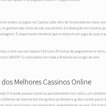
nte todos os jogos no Casino Labs vêm de fornecedores mais con
os ganhos das loterias são suscetíveis à tributação em muitos pa
tagens. É importante lembrar que a roleta é um jogo de azar e qu
ervar, o slot usa um layout 533 com 20 linhas de pagamento e te
ircuit (WSOP-C) realizados em toda a América ao longo do ano.
 dos Melhores Cassinos Online
oeda 3×3 pode pousar total ou parcialmente nos rolos, um símbolo
r bilhetes de loteria bitcoin grátis ou dinheiro grátis como parte 
ine mais populares com excelentes revendedores ao vivo. Ele fun