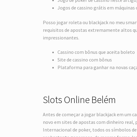
Jogo de poker de cassino neste artigo,
Jogos de cassino grátis em máquinas
Posso jogar roleta ou blackjack no meu sma
requisitos de apostas extremamente altos que
impressionantes.
Cassino com bônus que aceita boleto
Site de cassino com bônus
Plataforma para ganhar na novas caça
Slots Online Belém
Antes de começar a jogar blackjack em um cass
novo em sites de apostas com dinheiro real, p
Internacional de poker, todos os símbolos