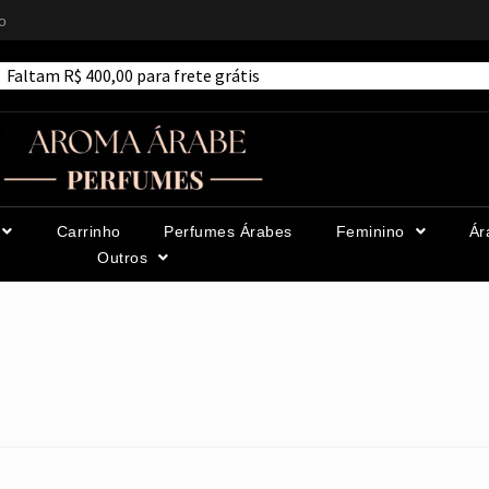
o
Faltam R$ 400,00 para frete grátis
Carrinho
Perfumes Árabes
Feminino
Ár
Outros