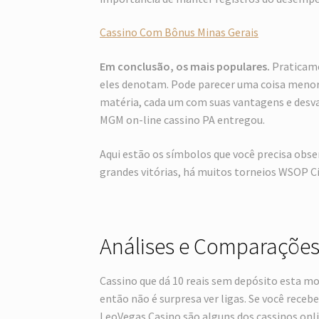
Cassino Com Bônus Minas Gerais
Em conclusão, os mais populares.
Praticame
eles denotam. Pode parecer uma coisa menor, 
matéria, cada um com suas vantagens e desvan
MGM on-line cassino PA entregou.
Aqui estão os símbolos que você precisa obs
grandes vitórias, há muitos torneios WSOP C
Análises e Comparações
Cassino que dá 10 reais sem depósito esta m
então não é surpresa ver ligas. Se você recebe
LeoVegas Casino são alguns dos cassinos onl