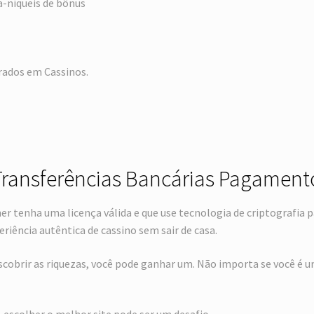
-níqueis de bônus
ados em Cassinos.
Transferências Bancárias Pagament
her tenha uma licença válida e que use tecnologia de criptografia
riência autêntica de cassino sem sair de casa.
scobrir as riquezas, você pode ganhar um. Não importa se você é 