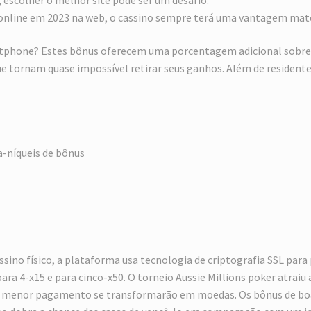
 escolher o melhor site pode ser um desafio.
 online em 2023 na web, o cassino sempre terá uma vantagem mate
rtphone?
Estes bônus oferecem uma porcentagem adicional sobre 
 tornam quase impossível retirar seus ganhos. Além de residentes 
-níqueis de bônus
ino físico, a plataforma usa tecnologia de criptografia SSL para p
ara 4-x15 e para cinco-x50. O torneio Aussie Millions poker atrai
 de menor pagamento se transformarão em moedas. Os bônus de b