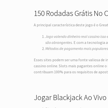
150 Rodadas Grátis No 
A principal característica deste jogo é o Gre
Jogo valendo dinheiro real cassino isso
são abrangentes.
E com a tecnologia a
Métodos de pagamento mais populares 
Esses sites podem ser uma fonte valiosa de 
cassino online. Slots mais pagantes online 
contribuam 100% para os requisitos de apos
Jogar Blackjack Ao Vivo 