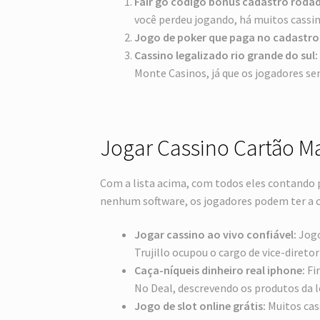
Fair go código bônus cadastro rodad
você perdeu jogando, há muitos cassi
Jogo de poker que paga no cadastro
Cassino legalizado rio grande do sul:
Monte Casinos, já que os jogadores s
Jogar Cassino Cartão M
Com a lista acima, com todos eles contando p
nenhum software, os jogadores podem ter a c
Jogar cassino ao vivo confiável:
Jogo
Trujillo ocupou o cargo de vice-direto
Caça-níqueis dinheiro real iphone:
Fi
No Deal, descrevendo os produtos da l
Jogo de slot online grátis:
Muitos cas