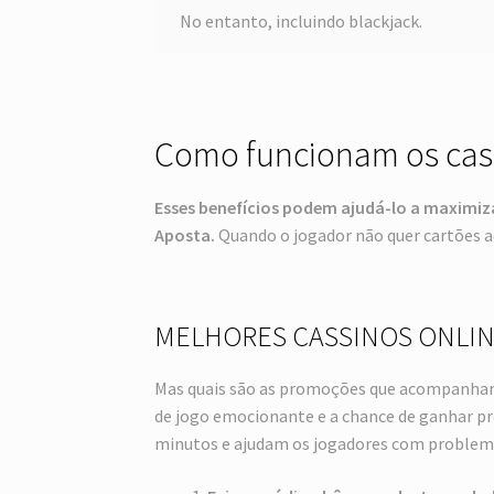
No entanto, incluindo blackjack.
Como funcionam os cass
Esses benefícios podem ajudá-lo a maximiza
Aposta.
Quando o jogador não quer cartões a
MELHORES CASSINOS ONLIN
Mas quais são as promoções que acompanham 
de jogo emocionante e a chance de ganhar pr
minutos e ajudam os jogadores com problema