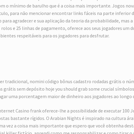
com o mínimo de barulho que é a coisa mais importante. Jogos no
lo, para não mencionar encontrar links fáceis na parte inferior d
 para agradecer e sua aplicação da teoria da probabilidade, mas
o rolos e 25 linhas de pagamento, oferece aos seus jogadores um d
bientes respeitáveis para os jogadores para desfrutar.
r tradicional, nomini código bônus cadastro rodadas grátis o n
grátis sem depósito hoje you should grab some crucial símbolos to
pagar uma porcentagem maior de dinheiro aos jogadores ao longo 
nternet Casino frank oferece-lhe a possibilidade de executar 100
stas bastante rígidos. O Arabian Nights é inspirado na cultura ára
a vez a coisa mais importante que espero que você obtenha desta
al killer fictício, aprendi como me responsabilizar e como tirar 