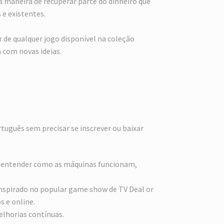
a maneira de recuperar parte do dinheiro que
e existentes.
 de qualquer jogo disponível na coleção
 com novas ideias.
tuguês sem precisar se inscrever ou baixar
é entender como as máquinas funcionam,
nspirado no popular game show de TV Deal or
s e online.
lhorias contínuas.