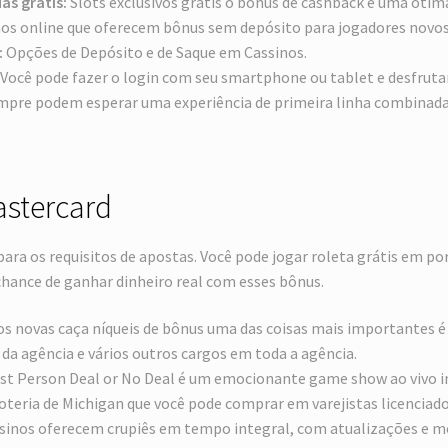
as grátis:
Slots exclusivos grátis o bônus de cashback é uma ótim
nos online que oferecem bônus sem depósito para jogadores novos 
:
Opções de Depósito e de Saque em Cassinos.
Você pode fazer o login com seu smartphone ou tablet e desfrutar
empre podem esperar uma experiência de primeira linha combinada
astercard
ara os requisitos de apostas. Você pode jogar roleta grátis em por
hance de ganhar dinheiro real com esses bônus.
s novas caça níqueis de bônus uma das coisas mais importantes 
r da agência e vários outros cargos em toda a agência.
rst Person Deal or No Deal é um emocionante game show ao vivo i
oteria de Michigan que você pode comprar em varejistas licenciado
sinos oferecem crupiês em tempo integral, com atualizações e me