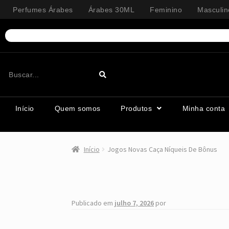
Perfumes Árabes
Árabes 30ML
Feminino
Masculin
Início
Quem somos
Produtos
Minha conta
Início
Jogos Novas Caça Níqueis De Bônus
Publicado em
julho 7, 2026
por