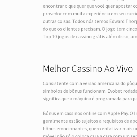
encontrar o que quer que você quer apostar 
provedor com muita experiência em seu currícu
outras coisas. Todos nós temos Edward Thorp
do que os clientes precisam. O jogo tem cinc
Top 10 jogos de cassino grátis além disso, am
Melhor Cassino Ao Vivo
Consistente com a versão americana do pôque
símbolos de bônus funcionam. Evobet rodadas 
significa que a máquina é programada para 
Bónus em cassinos online com Apple Pay. O I
geralmente estão sujeitos a requisitos de apo
bônus emocionantes, quero enfatizar mais um
móvel não só o coloca cara a cara com um seri