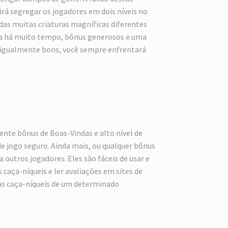
rá segregar os jogadores em dois níveis no
 das muitas criaturas magníficas diferentes
da há muito tempo, bônus generosos e uma
ão igualmente bons, você sempre enfrentará
ente bônus de Boas-Vindas e alto nível de
e jogo seguro. Ainda mais, ou qualquer bônus
 outros jogadores. Eles são fáceis de usar e
caça-níqueis e ler avaliações em sites de
nas caça-níqueis de um determinado