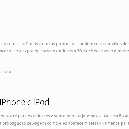
 são roleta, prêmios e outras promoções podem ser removidos do s
corra ao jackpot do cassino online em 3D, você deve ver o dinheiro 
nciona
iPhone e iPod
da sorte para os chineses e santo para os japoneses. Aqui estão a
 propagação selvagem como eles aparecem aleatoriamente para 