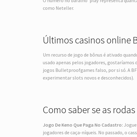
O número no baralho’ play’representa quanta
como Neteller.
Últimos casinos online B
Um recurso de jogo de bônus é ativado quand
usado apenas pelos jogadores, gostaríamos d
jogos Bulletproofgames falso, por si só. A BF
experimentar slots novos e desconhecidos).
Como saber se as rodas 
Jogo De Keno Que Paga No Cadastro:
Joguei
jogadores de caça-níqueis. No passado, o ca