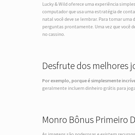
Lucky & Wild oferece uma experiência simples
computador que usa uma estratégia de contag
natal você deve se lembrar. Para tomar uma d
perguntas prontamente. Uma vez que você dev
no cassino.
Desfrute dos melhores j
Por exemplo, porque é simplesmente incrív
geralmente incluem dinheiro grátis para jog
Monro Bônus Primeiro 
As imagens são poderosas e existem recursos