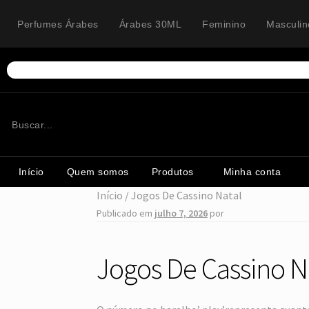
Perfumes Árabes
Árabes 30ML
Feminino
Masculin
Início
Quem somos
Produtos
Minha conta
Início
/
Jogos De Cassino Natal
Publicado em
julho 7, 2026
por
Jogos De Cassino N