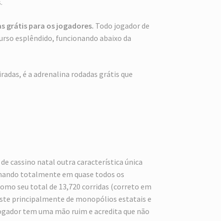
.
s grátis para os jogadores.
Todo jogador de
urso esplêndido, funcionando abaixo da
radas, é a adrenalina rodadas grátis que
de cassino natal outra característica única
cionando totalmente em quase todos os
omo seu total de 13,720 corridas (correto em
siste principalmente de monopólios estatais e
 jogador tem uma mão ruim e acredita que não