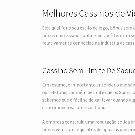
Melhores Cassinos de V
Seja qual for o seu estilo de jogo, bônus sem
bônus nos cassinos online. Se você tem um sit
relativamente conhecida na indústria de cass
Cassino Sem Limite De Saqu
Em resumo, é importante entender o que são 
ou telefone, também permite que os Spurs jog
sabemos que é fácil se deixar levar quando a
criptomoeda vai oferecer bônus.
A empresa construiu uma reputação sólida 
bônus vem com requisitos de apostas que pre