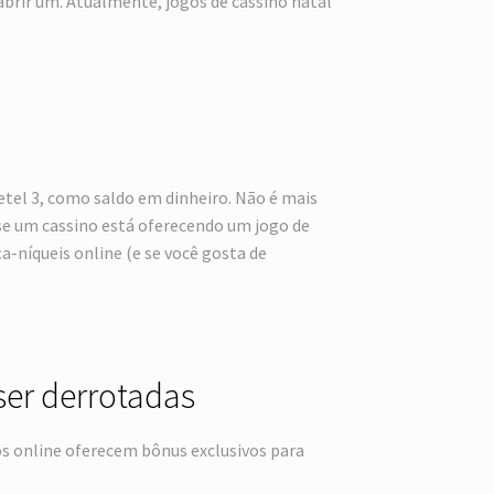
abrir um. Atualmente, jogos de cassino natal
tel 3, como saldo em dinheiro. Não é mais
 se um cassino está oferecendo um jogo de
a-níqueis online (e se você gosta de
ser derrotadas
os online oferecem bônus exclusivos para