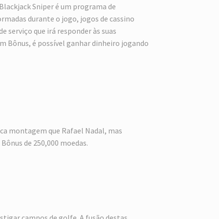
O Blackjack Sniper é um programa de
rmadas durante o jogo, jogos de cassino
e serviço que irá responder às suas
m Bônus, é possível ganhar dinheiro jogando
ica montagem que Rafael Nadal, mas
m Bônus de 250,000 moedas.
tigar campos de golfe. A fusão destas