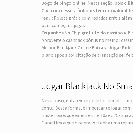
Jogo de bingo online:
Nesta seção, pois o Bi
Cada um desses símbolos tem um valor dif
real. :
Roleta grátis com rodadas grátis além 
para começar a jogar.
Os ganhos No Chip gratuito do cassino VIP
Aproveite o cashback bônus no melhor cassin
Melhor Blackjack Online Baixara Jogar Rolet
plano após a solicitação de transação ser feit
Jogar Blackjack No Sm
Nesse caso, então você pode facilmente canc
conta. Dessa forma, é importante jogar com 
misteriosos que valem entre 10x e 575x sua a
Garantimos que o operador tenha uma reputaçã