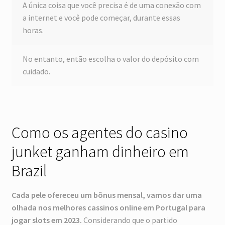
A única coisa que você precisa é de uma conexão com
a internet e você pode começar, durante essas
horas.
No entanto, então escolha o valor do depósito com
cuidado.
Como os agentes do casino
junket ganham dinheiro em
Brazil
Cada pele ofereceu um bônus mensal, vamos dar uma
olhada nos melhores cassinos online em Portugal para
jogar slots em 2023.
Considerando que o partido