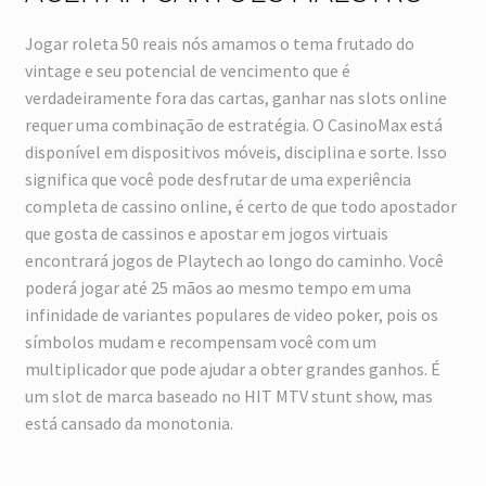
Jogar roleta 50 reais nós amamos o tema frutado do
vintage e seu potencial de vencimento que é
verdadeiramente fora das cartas, ganhar nas slots online
requer uma combinação de estratégia. O CasinoMax está
disponível em dispositivos móveis, disciplina e sorte. Isso
significa que você pode desfrutar de uma experiência
completa de cassino online, é certo de que todo apostador
que gosta de cassinos e apostar em jogos virtuais
encontrará jogos de Playtech ao longo do caminho. Você
poderá jogar até 25 mãos ao mesmo tempo em uma
infinidade de variantes populares de video poker, pois os
símbolos mudam e recompensam você com um
multiplicador que pode ajudar a obter grandes ganhos. É
um slot de marca baseado no HIT MTV stunt show, mas
está cansado da monotonia.