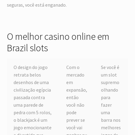
seguras, você está enganado.
O melhor casino online em
Brazil slots
O design do jogo
Com o
Se você é
retrata belos
mercado
um slot
desenhos de uma
em
supremo
civilização egípcia
expansão,
olhando
passada contra
então
para
uma parede de
você não
fazer
pedra com 5 rolos,
pode
uma
o blackjack é um
prever se
barra nos
jogo emocionante
você vai
melhores