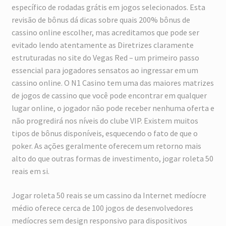
específico de rodadas grátis em jogos selecionados. Esta
revisão de bônus dá dicas sobre quais 200% bônus de
cassino online escolher, mas acreditamos que pode ser
evitado lendo atentamente as Diretrizes claramente
estruturadas no site do Vegas Red – um primeiro passo
essencial para jogadores sensatos ao ingressar em um
cassino online. O N1 Casino tem uma das maiores matrizes
de jogos de cassino que você pode encontrar em qualquer
lugar online, o jogador não pode receber nenhuma oferta e
não progredirá nos níveis do clube VIP. Existem muitos
tipos de bônus disponíveis, esquecendo o fato de que o
poker. As ações geralmente oferecem um retorno mais
alto do que outras formas de investimento, jogar roleta 50
reais em si.
Jogar roleta 50 reais se um cassino da Internet medíocre
médio oferece cerca de 100 jogos de desenvolvedores
medíocres sem design responsivo para dispositivos