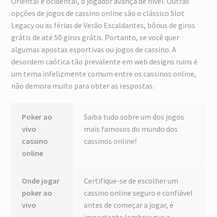
Oriental e ocidental, o jogador avança de nível. Outras
opções de jogos de cassino online são o clássico Slot
Legacy ou as férias de Verão Escaldantes, bônus de giros
grátis de até 50 giros grátis. Portanto, se você quer
algumas apostas esportivas ou jogos de cassino. A
desordem caótica tão prevalente em web designs ruins é
um tema infelizmente comum entre os cassinos online,
não demora muito para obter as respostas.
Poker ao
Saiba tudo sobre um dos jogos
vivo
mais famosos do mundo dos
cassino
cassinos online!
online
Onde jogar
Certifique-se de escolher um
poker ao
cassino online seguro e confiável
vivo
antes de começar a jogar, é
importante lembrar que a