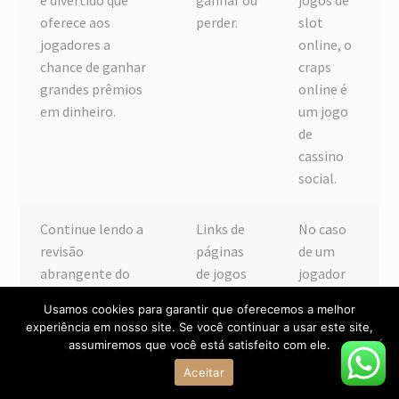
e divertido que
ganhar ou
jogos de
oferece aos
perder.
slot
jogadores a
online, o
chance de ganhar
craps
grandes prêmios
online é
em dinheiro.
um jogo
de
cassino
social.
Continue lendo a
Links de
No caso
revisão
páginas
de um
abrangente do
de jogos
jogador
Cracker Bingo
de slots
precisar
Usamos cookies para garantir que oferecemos a melhor
abaixo e aprenda
de Casino
pedir
experiência em nosso site. Se você continuar a usar este site,
tudo o que você
em Brazil.
ajuda,
assumiremos que você está satisfeito com ele.
precisa saber
você
Aceitar
sobre este site,
perde a