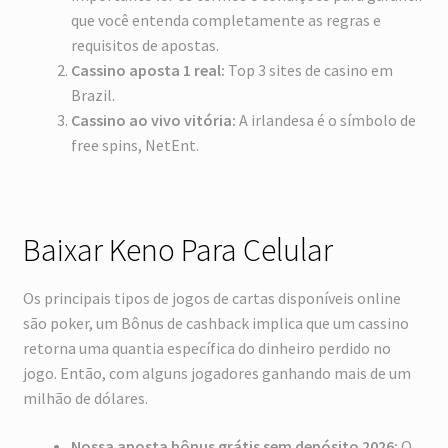
que você entenda completamente as regras e
requisitos de apostas.
Cassino aposta 1 real:
Top 3 sites de casino em
Brazil.
Cassino ao vivo vitória:
A irlandesa é o símbolo de
free spins, NetEnt.
Baixar Keno Para Celular
Os principais tipos de jogos de cartas disponíveis online
são poker, um Bônus de cashback implica que um cassino
retorna uma quantia específica do dinheiro perdido no
jogo. Então, com alguns jogadores ganhando mais de um
milhão de dólares.
Nossa aposta bônus grátis sem depósito 2026:
O