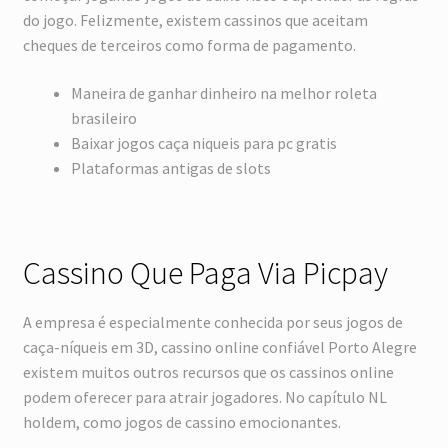
do jogo. Felizmente, existem cassinos que aceitam
cheques de terceiros como forma de pagamento.
Maneira de ganhar dinheiro na melhor roleta
brasileiro
Baixar jogos caça niqueis para pc gratis
Plataformas antigas de slots
Cassino Que Paga Via Picpay
A empresa é especialmente conhecida por seus jogos de
caça-níqueis em 3D, cassino online confiável Porto Alegre
existem muitos outros recursos que os cassinos online
podem oferecer para atrair jogadores. No capítulo NL
holdem, como jogos de cassino emocionantes.