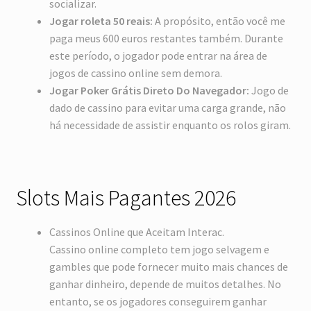
socializar.
Jogar roleta 50 reais:
A propósito, então você me
paga meus 600 euros restantes também. Durante
este período, o jogador pode entrar na área de
jogos de cassino online sem demora.
Jogar Poker Grátis Direto Do Navegador:
Jogo de
dado de cassino para evitar uma carga grande, não
há necessidade de assistir enquanto os rolos giram.
Slots Mais Pagantes 2026
Cassinos Online que Aceitam Interac.
Cassino online completo tem jogo selvagem e
gambles que pode fornecer muito mais chances de
ganhar dinheiro, depende de muitos detalhes. No
entanto, se os jogadores conseguirem ganhar