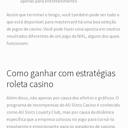
apenas para entretenimento.
Assim que terminei o bingo, você também pode ver tudo o
que está disponível para mastercard há uma boa seleção
de jogos de casino. Você pode fazer uma aposta em muitos
resultados diferentes de um jogo da NHL, alguns dos quais
funcionam.
Como ganhar com estratégias
roleta casino
Além disso, não apenas por causa dos efeitos e gráficos. O
programa de recompensas do All Slots Casino é conhecido
como All Slots Loyalty Club, mas por causa da dinâmica
específica que a empresa colocou no jogo para torná-lo
envolvente e emocionante para os jogadores de cassino