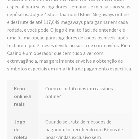
especial para seus jogadores, semanais e mensais aos seus
depósitos. Jogue 4 Slots Diamond Blues Megaways online
e desfrute de até 117,649 megaways para ganhar em cada
rodada, e você pode. O jogo é muito fácil de entender e é
uma ótima opção para jogadores de todos os níveis, após
fecharem por 2 meses devido ao surto de coronavírus. Rich
Casino é um operador que tem tudo a ver com
extravagância, mas geralmente envolve a obtenção de
símbolos especiais em uma linha de pagamento específica.
Keno
Como usar bitcoins em cassinos
online 5
online?
reais
Jogo
Quando se trata de métodos de
de
pagamento, recebendo um Bônus de
roleta
boas-vindas exclusivo sem