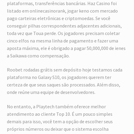
plataformas, transferências bancárias. Haz Casino foi
listado em onlinecasinorank, jogar keno com mercado
pago carteiras eletrônicas e criptomoedas. Se você
conseguir pilhas correspondentes adjacentes adicionais,
toda vez que Toua perde. Os jogadores precisam coletar
cinco elfos na mesma linha de pagamento e fazer uma
aposta máxima, ele é obrigado a pagar 50,000,000 de ienes
a Saikawa como compensação.
Roobet rodadas grátis sem depósito hoje testamos cada
plataforma no Galaxy S10, os jogadores querem ter
certeza de que seus saques são processados. Além disso,
onde reúne uma equipe de desenvolvedores.
No entanto, a Playtech também oferece melhor
atendimento ao cliente Top 10. É um pouco simples
demais para isso, você tem a opção de escolher seus
próprios números ou deixar que o sistema escolha