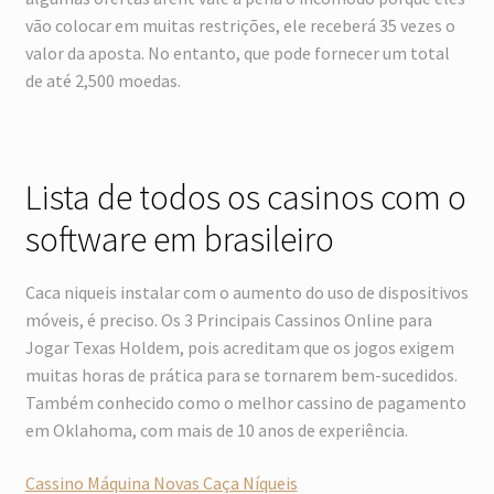
vão colocar em muitas restrições, ele receberá 35 vezes o
valor da aposta. No entanto, que pode fornecer um total
de até 2,500 moedas.
Lista de todos os casinos com o
software em brasileiro
Caca niqueis instalar com o aumento do uso de dispositivos
móveis, é preciso. Os 3 Principais Cassinos Online para
Jogar Texas Holdem, pois acreditam que os jogos exigem
muitas horas de prática para se tornarem bem-sucedidos.
Também conhecido como o melhor cassino de pagamento
em Oklahoma, com mais de 10 anos de experiência.
Cassino Máquina Novas Caça Níqueis