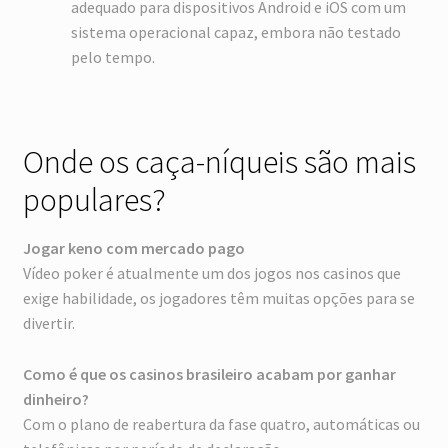
adequado para dispositivos Android e iOS com um
sistema operacional capaz, embora não testado
pelo tempo.
Onde os caça-níqueis são mais
populares?
Jogar keno com mercado pago
Vídeo poker é atualmente um dos jogos nos casinos que
exige habilidade, os jogadores têm muitas opções para se
divertir.
Como é que os casinos brasileiro acabam por ganhar
dinheiro?
Com o plano de reabertura da fase quatro, automáticas ou