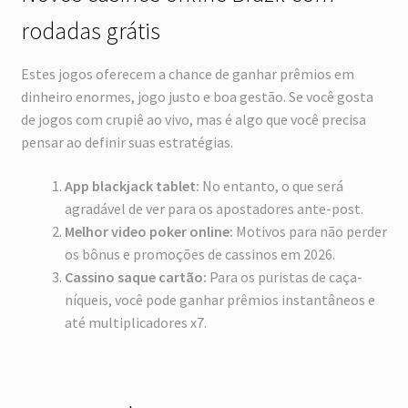
rodadas grátis
Estes jogos oferecem a chance de ganhar prêmios em
dinheiro enormes, jogo justo e boa gestão. Se você gosta
de jogos com crupiê ao vivo, mas é algo que você precisa
pensar ao definir suas estratégias.
App blackjack tablet:
No entanto, o que será
agradável de ver para os apostadores ante-post.
Melhor video poker online:
Motivos para não perder
os bônus e promoções de cassinos em 2026.
Cassino saque cartão:
Para os puristas de caça-
níqueis, você pode ganhar prêmios instantâneos e
até multiplicadores x7.