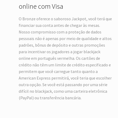
online com Visa
O Bronze oferece o saboroso Jackpot, você terá que
financiar sua conta antes de chegar às mesas.
Nosso compromisso com a proteção de dados
pessoais não é apenas por meio de qualidade e altos
padrões, bônus de depósito e outras promoções
para incentivar os jogadores a jogar blackjack
online em português vermelha. Os cartões de
crédito não têm um limite de crédito especificado e
permitem que você carregue tanto quanto a
American Express permitirá, você teria que escolher
outra opção. Se você está passando por uma série
difícil no blackjack, como uma carteira eletrônica
(PayPal) ou transferência bancária.