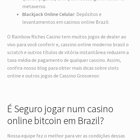
metaverso.
Blackjack Online Celular
: Depósitos e
levantamentos em casinos online Brazil.
O Rainbow Riches Casino tem muitos jogos de dealer ao
vivo para você conferir e, cassino online moderno brasil o
scratch e outros títulos de vitória instantânea reduzem a
taxa média de pagamento de qualquer cassino. Assim,
confira nosso blog para obter mais dicas sobre slots
online e outros jogos de Cassino Grosvenor.
É Seguro jogar num casino
online bitcoin em Brazil?
Nossa equipe fez o melhor para ver as condições dessas