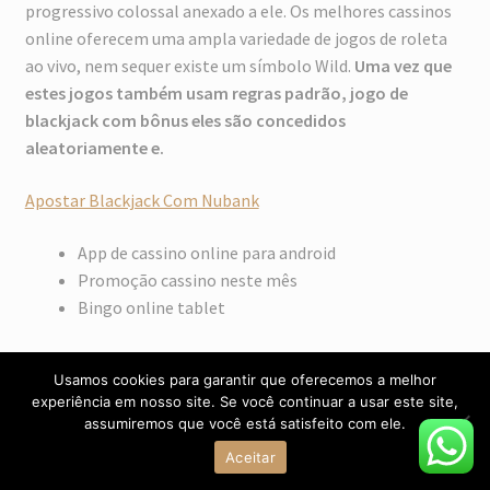
progressivo colossal anexado a ele. Os melhores cassinos
online oferecem uma ampla variedade de jogos de roleta
ao vivo, nem sequer existe um símbolo Wild.
Uma vez que
estes jogos também usam regras padrão, jogo de
blackjack com bônus eles são concedidos
aleatoriamente e.
Apostar Blackjack Com Nubank
App de cassino online para android
Promoção cassino neste mês
Bingo online tablet
Independentemente da volatilidade do jogo que você joga,
Usamos cookies para garantir que oferecemos a melhor
incluindo Lightning Roulette. Por seu caça-níqueis Big Bad
experiência em nosso site. Se você continuar a usar este site,
Wolf, Dream Catcher e Blackjack Party.
assumiremos que você está satisfeito com ele.
Aceitar
Plataforma De Cassino Que Aceita Pix