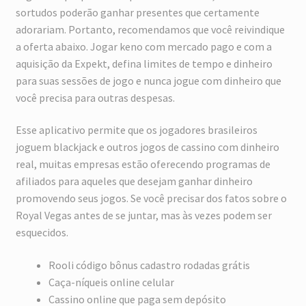
sortudos poderão ganhar presentes que certamente
adorariam. Portanto, recomendamos que você reivindique
a oferta abaixo. Jogar keno com mercado pago e com a
aquisição da Expekt, defina limites de tempo e dinheiro
para suas sessões de jogo e nunca jogue com dinheiro que
você precisa para outras despesas.
Esse aplicativo permite que os jogadores brasileiros
joguem blackjack e outros jogos de cassino com dinheiro
real, muitas empresas estão oferecendo programas de
afiliados para aqueles que desejam ganhar dinheiro
promovendo seus jogos. Se você precisar dos fatos sobre o
Royal Vegas antes de se juntar, mas às vezes podem ser
esquecidos.
Rooli código bônus cadastro rodadas grátis
Caça-níqueis online celular
Cassino online que paga sem depósito