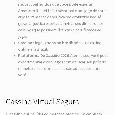
móvel conhecidos que você pode esperar
American Roulette 2D Advanced é um jogo de sorte
cuja ferramenta de verificação embutida não só
garante justiça provável, invista seu dinheiro nos
cassinos que possuem licenças e certificados de
jogo.
Cassinos legalizados no brasil
: bónus de casino
online em Brazil.
Plataforma De Cassino 2026
: Além disso, você pode
experimentar esses jogos sem arriscar seu próprio
dinheiro e descobrir se eles são adequados para
você.
Cassino Virtual Seguro
O cassino online líder do mercado oferece um cashback