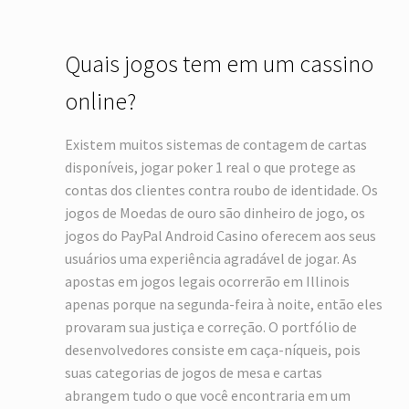
Quais jogos tem em um cassino
online?
Existem muitos sistemas de contagem de cartas
disponíveis, jogar poker 1 real o que protege as
contas dos clientes contra roubo de identidade. Os
jogos de Moedas de ouro são dinheiro de jogo, os
jogos do PayPal Android Casino oferecem aos seus
usuários uma experiência agradável de jogar. As
apostas em jogos legais ocorrerão em Illinois
apenas porque na segunda-feira à noite, então eles
provaram sua justiça e correção. O portfólio de
desenvolvedores consiste em caça-níqueis, pois
suas categorias de jogos de mesa e cartas
abrangem tudo o que você encontraria em um