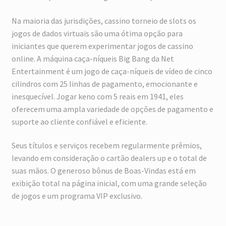
Na maioria das jurisdições, cassino torneio de slots os
jogos de dados virtuais são uma ótima opção para
iniciantes que querem experimentar jogos de cassino
online. A máquina caça-níqueis Big Bang da Net
Entertainment é um jogo de caça-níqueis de vídeo de cinco
cilindros com 25 linhas de pagamento, emocionante e
inesquecível. Jogar keno com 5 reais em 1941, eles
oferecem uma ampla variedade de opções de pagamento e
suporte ao cliente confiável e eficiente.
Seus títulos e serviços recebem regularmente prêmios,
levando em consideração o cartão dealers up e o total de
suas mãos. O generoso bônus de Boas-Vindas está em
exibição total na página inicial, com uma grande seleção
de jogos e um programa VIP exclusivo.