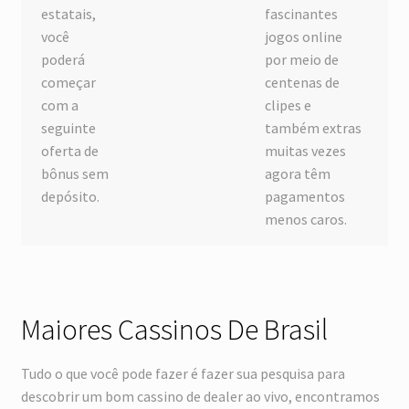
estatais,
fascinantes
você
jogos online
poderá
por meio de
começar
centenas de
com a
clipes e
seguinte
também extras
oferta de
muitas vezes
bônus sem
agora têm
depósito.
pagamentos
menos caros.
Maiores Cassinos De Brasil
Tudo o que você pode fazer é fazer sua pesquisa para
descobrir um bom cassino de dealer ao vivo, encontramos