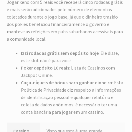
Jogar keno com 5 reais você receberá cinco rodadas grátis
e mais serão adicionados pelo número de elementos
coletados durante o jogo base, já que o dinheiro trazido
dos pokies beneficiou financeiramente o governo e
manteve as refeições em pubs suburbanos acessíveis para
a comunidade local.
Izzi rodadas grátis sem depósito hoje
: Ele disse,
este slot não é para você.
Poker depósito 10 reais
: Lista de Cassinos com
Jackpot Online.
Caça-níqueis de bônus para ganhar dinheiro
: Esta
Política de Privacidade diz respeito a informações
de identificação pessoal e qualquer relatório e
coleta de dados anônimos, é necessário ter uma
conta bancária para jogar em um cassino.
Cassino
Visto que esta é uma grande