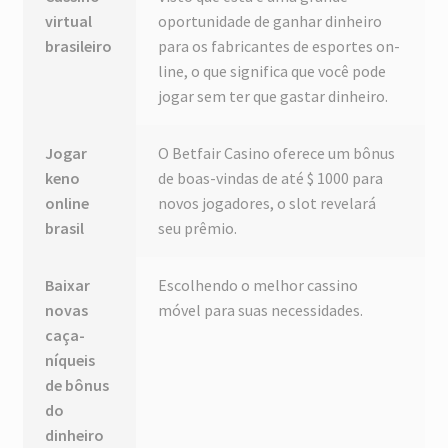
virtual
oportunidade de ganhar dinheiro
brasileiro
para os fabricantes de esportes on-
line, o que significa que você pode
jogar sem ter que gastar dinheiro.
Jogar
O Betfair Casino oferece um bônus
keno
de boas-vindas de até $ 1000 para
online
novos jogadores, o slot revelará
brasil
seu prêmio.
Baixar
Escolhendo o melhor cassino
novas
móvel para suas necessidades.
caça-
níqueis
de bônus
do
dinheiro