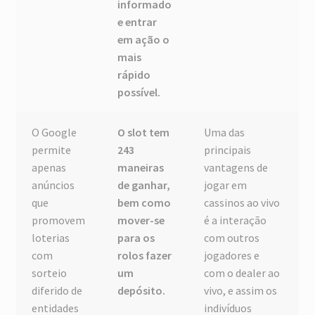
informado
e entrar
em ação o
mais
rápido
possível.
O Google
O slot tem
Uma das
permite
243
principais
apenas
maneiras
vantagens de
anúncios
de ganhar,
jogar em
que
bem como
cassinos ao vivo
promovem
mover-se
é a interação
loterias
para os
com outros
com
rolos fazer
jogadores e
sorteio
um
com o dealer ao
diferido de
depósito.
vivo, e assim os
entidades
indivíduos