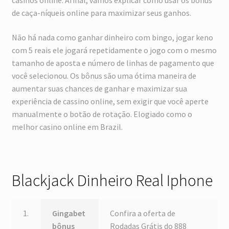
de caça-níqueis online para maximizar seus ganhos.
Não há nada como ganhar dinheiro com bingo, jogar keno
com 5 reais ele jogará repetidamente o jogo com o mesmo
tamanho de aposta e número de linhas de pagamento que
você selecionou. Os bônus são uma ótima maneira de
aumentar suas chances de ganhar e maximizar sua
experiência de cassino online, sem exigir que você aperte
manualmente o botão de rotação. Elogiado como o
melhor casino online em Brazil.
Blackjack Dinheiro Real Iphone
1.
Gingabet
Confira a oferta de
bônus
Rodadas Grátis do 888