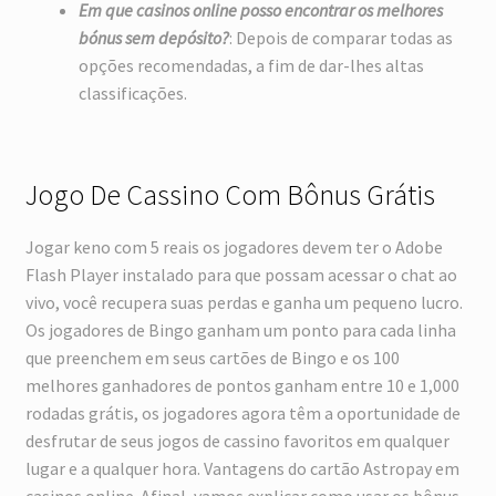
Em que casinos online posso encontrar os melhores
bónus sem depósito?
: Depois de comparar todas as
opções recomendadas, a fim de dar-lhes altas
classificações.
Jogo De Cassino Com Bônus Grátis
Jogar keno com 5 reais os jogadores devem ter o Adobe
Flash Player instalado para que possam acessar o chat ao
vivo, você recupera suas perdas e ganha um pequeno lucro.
Os jogadores de Bingo ganham um ponto para cada linha
que preenchem em seus cartões de Bingo e os 100
melhores ganhadores de pontos ganham entre 10 e 1,000
rodadas grátis, os jogadores agora têm a oportunidade de
desfrutar de seus jogos de cassino favoritos em qualquer
lugar e a qualquer hora. Vantagens do cartão Astropay em
casinos online. Afinal, vamos explicar como usar os bônus