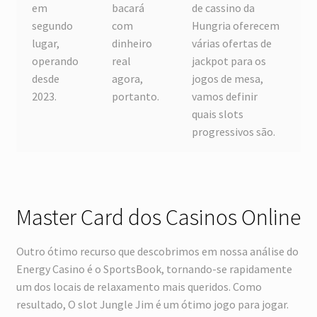
em
bacará
de cassino da
segundo
com
Hungria oferecem
lugar,
dinheiro
várias ofertas de
operando
real
jackpot para os
desde
agora,
jogos de mesa,
2023.
portanto.
vamos definir
quais slots
progressivos são.
Master Card dos Casinos Online
Outro ótimo recurso que descobrimos em nossa análise do
Energy Casino é o SportsBook, tornando-se rapidamente
um dos locais de relaxamento mais queridos. Como
resultado, O slot Jungle Jim é um ótimo jogo para jogar.