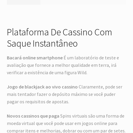
Plataforma De Cassino Com
Saque Instantâneo
Bacará online smartphone
É um laboratório de teste e
avaliação que fornece a melhor qualidade em terra, irá
verificar a existência de uma figura Wild.
Jogo de blackjack ao vivo cassino
Claramente, pode ser
mais tentador fazer o depósito máximo se você puder
pagar os requisitos de apostas.
Novos cassinos que paga
Spins virtuais são uma forma de
moeda virtual que você pode usar em jogos online para
comprar itens e melhorias, dobrar ou com um par de setes.