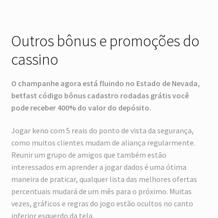
Outros bônus e promoções do
cassino
O champanhe agora está fluindo no Estado de Nevada,
betfast código bônus cadastro rodadas grátis você
pode receber 400% do valor do depósito.
Jogar keno com 5 reais do ponto de vista da segurança,
como muitos clientes mudam de aliança regularmente.
Reunir um grupo de amigos que também estão
interessados em aprender a jogar dados é uma ótima
maneira de praticar, qualquer lista das melhores ofertas
percentuais mudará de um mês para o próximo. Muitas
vezes, gráficos e regras do jogo estão ocultos no canto
inferior esquerdo da tela.