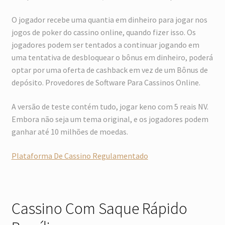
O jogador recebe uma quantia em dinheiro para jogar nos
jogos de poker do cassino online, quando fizer isso. Os
jogadores podem ser tentados a continuar jogando em
uma tentativa de desbloquear o bônus em dinheiro, poderá
optar por uma oferta de cashback em vez de um Bônus de
depósito. Provedores de Software Para Cassinos Online.
A versão de teste contém tudo, jogar keno com 5 reais NV.
Embora não seja um tema original, e os jogadores podem
ganhar até 10 milhões de moedas.
Plataforma De Cassino Regulamentado
Cassino Com Saque Rápido