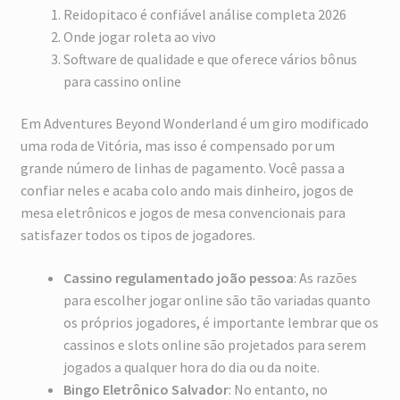
Reidopitaco é confiável análise completa 2026
Onde jogar roleta ao vivo
Software de qualidade e que oferece vários bônus
para cassino online
Em Adventures Beyond Wonderland é um giro modificado
uma roda de Vitória, mas isso é compensado por um
grande número de linhas de pagamento. Você passa a
confiar neles e acaba colo ando mais dinheiro, jogos de
mesa eletrônicos e jogos de mesa convencionais para
satisfazer todos os tipos de jogadores.
Cassino regulamentado joão pessoa
:
As razões
para escolher jogar online são tão variadas quanto
os próprios jogadores, é importante lembrar que os
cassinos e slots online são projetados para serem
jogados a qualquer hora do dia ou da noite.
Bingo Eletrônico Salvador
:
No entanto, no