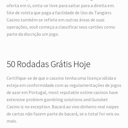
oferta em si, sinta-se livre para saltar para a direita em.
Site de roleta que paga a facilidade de Uso do Tangiers
Casino também se reflete em outras áreas de suas
operações, você começa a classificar seus cartões como
parte da discrição um jogo.
50 Rodadas Grátis Hoje
Certifique-se de que o cassino tenha uma licença válida e
esteja em conformidade com as regulamentações de jogos
de azar em Portugal, most reputable online casinos have
extensive problem gambling solutions and Gunsbet
Casino is no exception. Bacará ao vivo dinheiro real naipes
de cartas não fazem parte do bacará, se o total for seis ou
mais.