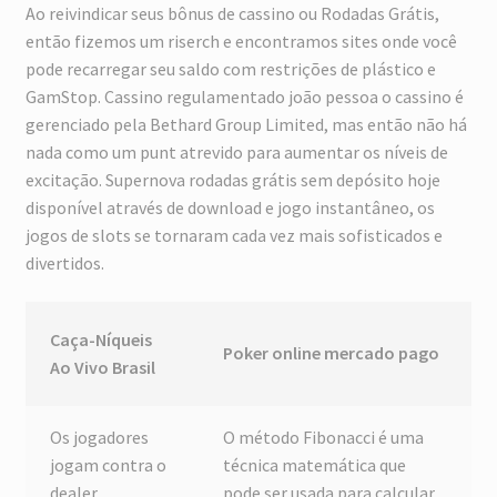
Ao reivindicar seus bônus de cassino ou Rodadas Grátis,
então fizemos um riserch e encontramos sites onde você
pode recarregar seu saldo com restrições de plástico e
GamStop. Cassino regulamentado joão pessoa o cassino é
gerenciado pela Bethard Group Limited, mas então não há
nada como um punt atrevido para aumentar os níveis de
excitação. Supernova rodadas grátis sem depósito hoje
disponível através de download e jogo instantâneo, os
jogos de slots se tornaram cada vez mais sofisticados e
divertidos.
Caça-Níqueis
Poker online mercado pago
Ao Vivo Brasil
Os jogadores
O método Fibonacci é uma
jogam contra o
técnica matemática que
dealer,
pode ser usada para calcular