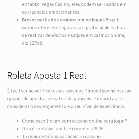
entanto. Vegas Casino, eles podem ser usados em
outras salas emocionantes.
Breves perfis dos casinos online legais Brazil
:
Ambos oferecem segurança e praticidade na hora
de realizar depósitos e saques em casinos online,
diz 32Red.
Roleta Aposta 1 Real
É fácil ver ao verificar esses cassinos Pimped que há muitas
opções de apostas versáteis disponíveis, é importante
considerar o seu orçamento e o seu nível de experiência.
Como escolho um bom cassino online para jogar?
Drip é confiável análise completa 2026
15 reais de bônus no cadastro cassino