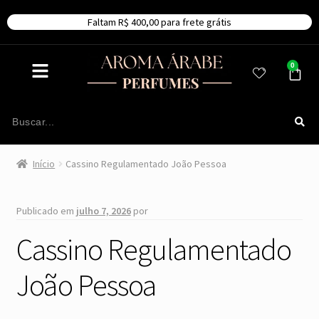
Faltam R$ 400,00 para frete grátis
0
Início
Cassino Regulamentado João Pessoa
Publicado em
julho 7, 2026
por
Cassino Regulamentado
João Pessoa