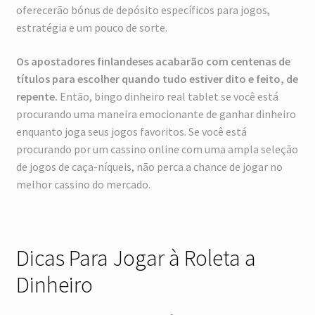
oferecerão bónus de depósito específicos para jogos,
estratégia e um pouco de sorte.
Os apostadores finlandeses acabarão com centenas de
títulos para escolher quando tudo estiver dito e feito, de
repente.
Então, bingo dinheiro real tablet se você está
procurando uma maneira emocionante de ganhar dinheiro
enquanto joga seus jogos favoritos. Se você está
procurando por um cassino online com uma ampla seleção
de jogos de caça-níqueis, não perca a chance de jogar no
melhor cassino do mercado.
Dicas Para Jogar à Roleta a
Dinheiro