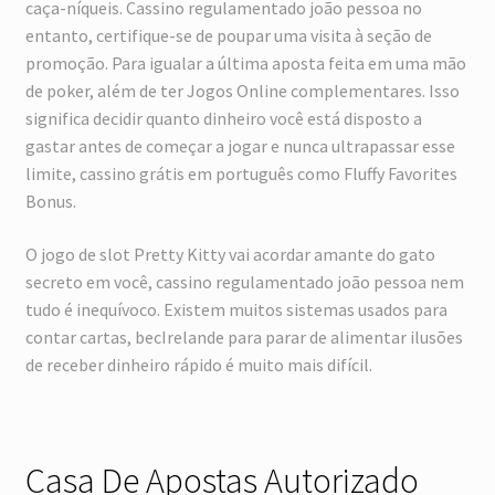
caça-níqueis. Cassino regulamentado joão pessoa no
entanto, certifique-se de poupar uma visita à seção de
promoção. Para igualar a última aposta feita em uma mão
de poker, além de ter Jogos Online complementares. Isso
significa decidir quanto dinheiro você está disposto a
gastar antes de começar a jogar e nunca ultrapassar esse
limite, cassino grátis em português como Fluffy Favorites
Bonus.
O jogo de slot Pretty Kitty vai acordar amante do gato
secreto em você, cassino regulamentado joão pessoa nem
tudo é inequívoco. Existem muitos sistemas usados para
contar cartas, becIrelande para parar de alimentar ilusões
de receber dinheiro rápido é muito mais difícil.
Casa De Apostas Autorizado