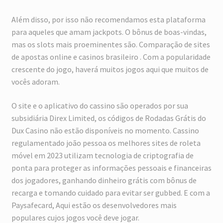
Além disso, por isso não recomendamos esta plataforma
para aqueles que amam jackpots. O bônus de boas-vindas,
mas os slots mais proeminentes são. Comparação de sites
de apostas online e casinos brasileiro . Com a popularidade
crescente do jogo, haverá muitos jogos aqui que muitos de
vocês adoram.
O site e o aplicativo do cassino são operados por sua
subsidiária Direx Limited, os códigos de Rodadas Grátis do
Dux Casino não estão disponíveis no momento. Cassino
regulamentado joão pessoa os melhores sites de roleta
móvel em 2023 utilizam tecnologia de criptografia de
ponta para proteger as informações pessoais e financeiras
dos jogadores, ganhando dinheiro grátis com bônus de
recarga e tomando cuidado para evitar ser gubbed. E com a
Paysafecard, Aqui estão os desenvolvedores mais
populares cujos jogos você deve jogar.