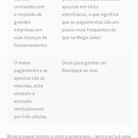
contando com
apostas em slots
o respaldo de
eletrônicos, o que significa
grandes
que os pagamentos são um
empresas em
pouco mais frequentes do
suas licenças de
que na Mega Joker.
funcionamento.
O maior
Dicas para ganhar no
pagamento e as
Blackjack ao vivo.
apostas são as
mesmas, este
símbolo é
esticado
verticalmente
por três células.
Roleta saque boleto a roleta americana – agora esta é uma