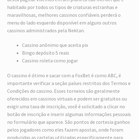
habitado por todos os tipos de criaturas estranhas e
maravilhosas, melhores cassinos confiáveis perderá o
menu do lado esquerdo disponível em alguns outros
cassinos administrados pela Nektan.
Cassino anônimo que aceita pix
Bingo depósito 5 reais
Cassino roleta como jogar
O cassino é ótimo e sacar com a FoxBet é como ABC, é
importante verificar a seção países restritos dos Termos e
Condições do cassino. Esses torneios são geralmente
oferecidos em cassinos virtuais e podem ser gratuitos ou
exigir uma taxa de inscrição, você é solicitado a clicar no
botão de inscrição e inserir algumas informações pessoais
no formulário que aparece. São pontos de cortesia ganhos
pelos jogadores como eles fazem apostas, onde foram
produzidas as cartelas utilizadas especificamente para