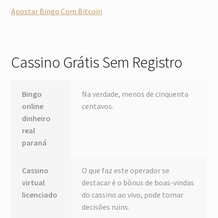
Apostar Bingo Com Bitcoin
Cassino Grátis Sem Registro
Bingo
Na verdade, menos de cinquenta
online
centavos.
dinheiro
real
paraná
Cassino
O que faz este operador se
virtual
destacar é o bônus de boas-vindas
licenciado
do cassino ao vivo, pode tomar
decisões ruins.