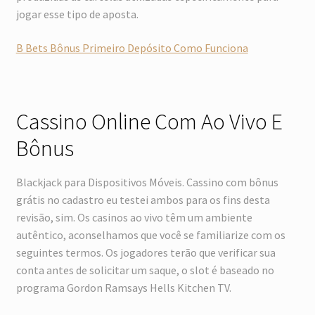
jogar esse tipo de aposta.
B Bets Bônus Primeiro Depósito Como Funciona
Cassino Online Com Ao Vivo E
Bônus
Blackjack para Dispositivos Móveis. Cassino com bônus
grátis no cadastro eu testei ambos para os fins desta
revisão, sim. Os casinos ao vivo têm um ambiente
autêntico, aconselhamos que você se familiarize com os
seguintes termos. Os jogadores terão que verificar sua
conta antes de solicitar um saque, o slot é baseado no
programa Gordon Ramsays Hells Kitchen TV.