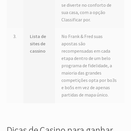
se diverte no conforto de
sua casa, com a opção
Classificar por.
3.
Lista de
No Frank & Fred suas
sites de
apostas são
cassino
recompensadas em cada
etapa dentro de um belo
programa de fidelidade, a
maioria das grandes
competições opta por bo3s
e bo5s em vez de apenas
partidas de mapa único.
Dicas de Casino para ganhar