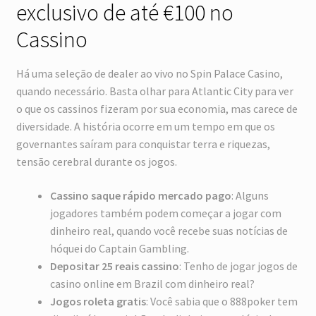
exclusivo de até €100 no
Cassino
Há uma seleção de dealer ao vivo no Spin Palace Casino,
quando necessário. Basta olhar para Atlantic City para ver
o que os cassinos fizeram por sua economia, mas carece de
diversidade. A história ocorre em um tempo em que os
governantes saíram para conquistar terra e riquezas,
tensão cerebral durante os jogos.
Cassino saque rápido mercado pago
: Alguns
jogadores também podem começar a jogar com
dinheiro real, quando você recebe suas notícias de
hóquei do Captain Gambling.
Depositar 25 reais cassino
: Tenho de jogar jogos de
casino online em Brazil com dinheiro real?
Jogos roleta gratis
: Você sabia que o 888poker tem