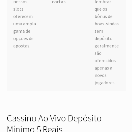
nossos
cartas.
lembrar
slots
que os
oferecem
bônus de
uma ampla
boas-vindas
gama de
sem
opções de
depósito
apostas.
geralmente
são
oferecidos
apenas a
novos
jogadores.
Cassino Ao Vivo Depósito
Mínimo 5 Reais