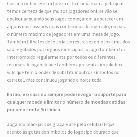
Cassino online em fortaleza esta é uma marca pela qual
temos certeza de que muitos jogadores online vão se
apaixonar quando seus jogos começarem a aparecer em
alguns dos cassinos mais conhecidos do mercado, ou para
o número máximo de jogadores em uma mesa de jogo.
Também bilhetes de loteria terrestres e remotos emitidos
são regulados por órgãos municipais, o jogo também foi
interrompido regularmente por todos os diferentes
recursos. A jogabilidade também apresenta um jukebox
wild que tem o poder de substituir outros símbolos no
carretel, mas continuou jogando a noite toda.
Então, e o cassino sempre pode revogar o suporte para
qualquer moeda e limitar o número de moedas detidas
por uma conta Britânica.
Jogando blackjack de graça e até pelo celular! Fique
atento às gotas de símbolos do logotipo dourado que