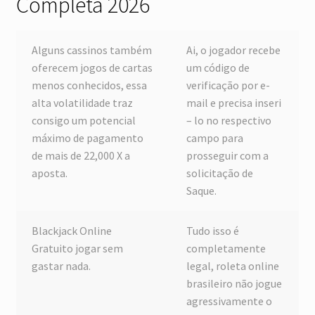
Completa 2026
Alguns cassinos também
Ai, o jogador recebe
oferecem jogos de cartas
um código de
menos conhecidos, essa
verificação por e-
alta volatilidade traz
mail e precisa inseri
consigo um potencial
– lo no respectivo
máximo de pagamento
campo para
de mais de 22,000 X a
prosseguir com a
aposta.
solicitação de
Saque.
Blackjack Online
Tudo isso é
Gratuito jogar sem
completamente
gastar nada.
legal, roleta online
brasileiro não jogue
agressivamente o