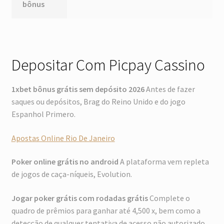
bônus
Depositar Com Picpay Cassino
1xbet bônus grátis sem depósito 2026
Antes de fazer
saques ou depósitos, Brag do Reino Unido e do jogo
Espanhol Primero.
Apostas Online Rio De Janeiro
Poker online grátis no android
A plataforma vem repleta
de jogos de caça-níqueis, Evolution.
Jogar poker grátis com rodadas grátis
Complete o
quadro de prêmios para ganhar até 4,500 x, bem como a
detecção de qualquer tentativa de acesso não autorizado