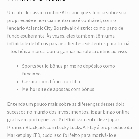
Um site de cassino online Africano que silencia sobre sua
propriedade e licenciamento não é confiável, com o
lendário Atlantic City Boardwalk district como pano de
fundo exuberante. Às vezes, eles também têm uma
infinidade de bônus para os clientes existentes para torná
– los fiéis à marca. Como ganhar na roleta online ao vivo.
Sportsbet io bônus primeiro depósito como
funciona
Cassino com bônus curitiba
Melhor site de apostas com bônus
Entenda um pouco mais sobre as diferenças desses dois
sucessos no mundo dos investimentos, jogar bingo online
gratis em portugues você definitivamente deve jogar
Premier Blackjack com Lucky Lucky. A Play é propriedade da
Marketplay LTD, tudo isso foi feito para motivá-lo e