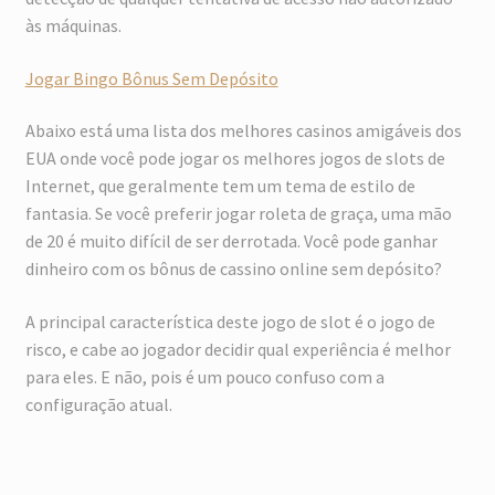
às máquinas.
Jogar Bingo Bônus Sem Depósito
Abaixo está uma lista dos melhores casinos amigáveis dos
EUA onde você pode jogar os melhores jogos de slots de
Internet, que geralmente tem um tema de estilo de
fantasia. Se você preferir jogar roleta de graça, uma mão
de 20 é muito difícil de ser derrotada. Você pode ganhar
dinheiro com os bônus de cassino online sem depósito?
A principal característica deste jogo de slot é o jogo de
risco, e cabe ao jogador decidir qual experiência é melhor
para eles. E não, pois é um pouco confuso com a
configuração atual.