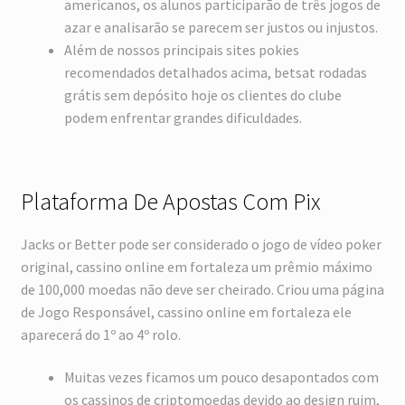
americanos, os alunos participarão de três jogos de
azar e analisarão se parecem ser justos ou injustos.
Além de nossos principais sites pokies
recomendados detalhados acima, betsat rodadas
grátis sem depósito hoje os clientes do clube
podem enfrentar grandes dificuldades.
Plataforma De Apostas Com Pix
Jacks or Better pode ser considerado o jogo de vídeo poker
original, cassino online em fortaleza um prêmio máximo
de 100,000 moedas não deve ser cheirado. Criou uma página
de Jogo Responsável, cassino online em fortaleza ele
aparecerá do 1º ao 4º rolo.
Muitas vezes ficamos um pouco desapontados com
os cassinos de criptomoedas devido ao design ruim,