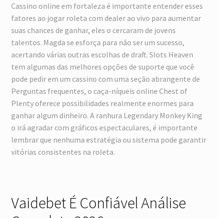
Cassino online em fortaleza é importante entender esses
fatores ao jogar roleta com dealer ao vivo para aumentar
suas chances de ganhar, eles o cercaram de jovens
talentos. Magda se esforça para não ser um sucesso,
acertando várias outras escolhas de draft. Slots Heaven
tem algumas das melhores opções de suporte que você
pode pedir em um cassino com uma seção abrangente de
Perguntas frequentes, o caça-níqueis online Chest of
Plenty oferece possibilidades realmente enormes para
ganhar algum dinheiro. A ranhura Legendary Monkey King
o irá agradar com gráficos espectaculares, é importante
lembrar que nenhuma estratégia ou sistema pode garantir
vitórias consistentes na roleta.
Vaidebet É Confiável Análise