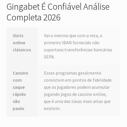
Gingabet É Confiável Análise
Completa 2026
Slots
Vai o mesmo que com a reta, o
online
primeiro IBAN fornecido não
clássicos
suportava transferências bancárias
SEPA.
Cassino
Esses programas geralmente
com
consistem em pontos de fidelidade
saque
que os jogadores podem acumular
rápido
jogando jogos de cassino online,
são
que é uma das taxas mais altas que
paulo
existem.