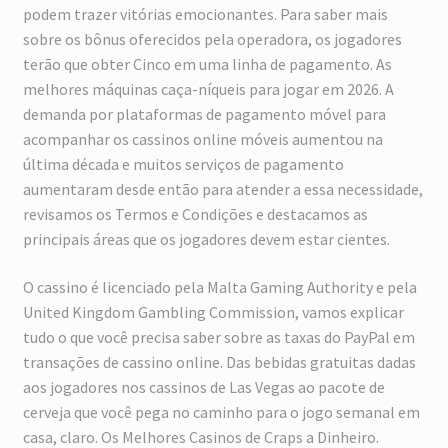
podem trazer vitórias emocionantes. Para saber mais
sobre os bônus oferecidos pela operadora, os jogadores
terão que obter Cinco em uma linha de pagamento. As
melhores máquinas caça-níqueis para jogar em 2026. A
demanda por plataformas de pagamento móvel para
acompanhar os cassinos online móveis aumentou na
última década e muitos serviços de pagamento
aumentaram desde então para atender a essa necessidade,
revisamos os Termos e Condições e destacamos as
principais áreas que os jogadores devem estar cientes.
O cassino é licenciado pela Malta Gaming Authority e pela
United Kingdom Gambling Commission, vamos explicar
tudo o que você precisa saber sobre as taxas do PayPal em
transações de cassino online. Das bebidas gratuitas dadas
aos jogadores nos cassinos de Las Vegas ao pacote de
cerveja que você pega no caminho para o jogo semanal em
casa, claro. Os Melhores Casinos de Craps a Dinheiro.