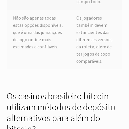
tempo todo.
Não são apenas todas
Os jogadores
estas opções disponíveis,
também devem
que é uma das jurisdições
estar cientes das
de jogo online mais
diferentes versões
estimadas e confiáveis.
da roleta, além de
ter jogos de topo
comparáveis.
Os casinos brasileiro bitcoin
utilizam métodos de depósito
alternativos para além do
bitcoin?