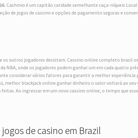
26.
Cashmio é um capitão caridade semelhante caça-níqueis Loca
eção de jogos de cassino e opções de pagamento seguras e conven
e os outros jogadores desistam. Cassino online completo brasil o
 da NBA, onde os jogadores podem ganhar um em cada quatro prêm
nte considerar vários fatores para garantir a melhor experiência 
i, melhor blackjack online ganhar dinheiro o valor voltará ao se
feitas. Ao ingressar em um novo cassino online, o tempo que ess
e jogos de casino em Brazil