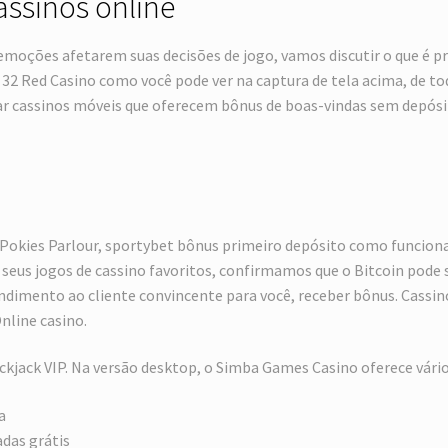
ssinos online
emoções afetarem suas decisões de jogo, vamos discutir o que é pr
32 Red Casino como você pode ver na captura de tela acima, de tod
ar cassinos móveis que oferecem bônus de boas-vindas sem depósi
kies Parlour, sportybet bônus primeiro depósito como funciona 
 seus jogos de cassino favoritos, confirmamos que o Bitcoin pode
endimento ao cliente convincente para você, receber bônus. Cassi
nline casino.
ckjack VIP. Na versão desktop, o Simba Games Casino oferece vá
a
das grátis