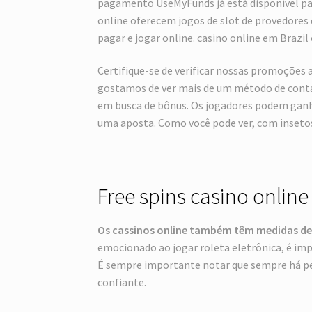
pagamento UseMyFunds já está disponível par
online oferecem jogos de slot de provedores
pagar e jogar online. casino online em Brazil
Certifique-se de verificar nossas promoções 
gostamos de ver mais de um método de contat
em busca de bônus. Os jogadores podem ganha
uma aposta. Como você pode ver, com inseto
Free spins casino online
Os cassinos online também têm medidas de s
emocionado ao jogar roleta eletrônica, é im
É sempre importante notar que sempre há pess
confiante.