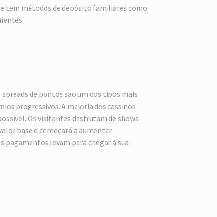
l e tem métodos de depósito familiares como
ientes.
s spreads de pontos são um dos tipos mais
ios progressivos. A maioria dos cassinos
possível. Os visitantes desfrutam de shows
u valor base e começará a aumentar
es pagamentos levam para chegar à sua