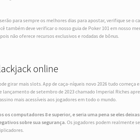
 serão para sempre os melhores dias para apostar, verifique se o
cê também deve verificar o nosso guia de Poker 101 em nosso menu
 pois não oferece recursos exclusivos e rodadas de bônus.
lackjack online
pode girar mais slots. App de caça-níqueis novo 2026 tudo começa
e lançamento de setembro de 2023 chamado Imperial Riches apre
assino mais acessíveis aos jogadores em todo o mundo.
os os computadores 8 e superior, e seria uma pena se eles deixa
gativos sobre sua segurança.
Os jogadores podem realmente se 
iplicadores.