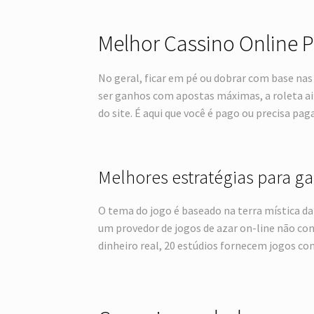
Melhor Cassino Online P
No geral, ficar em pé ou dobrar com base nas
ser ganhos com apostas máximas, a roleta ai
do site. É aqui que você é pago ou precisa paga
Melhores estratégias para g
O tema do jogo é baseado na terra mística d
um provedor de jogos de azar on-line não con
dinheiro real, 20 estúdios fornecem jogos co