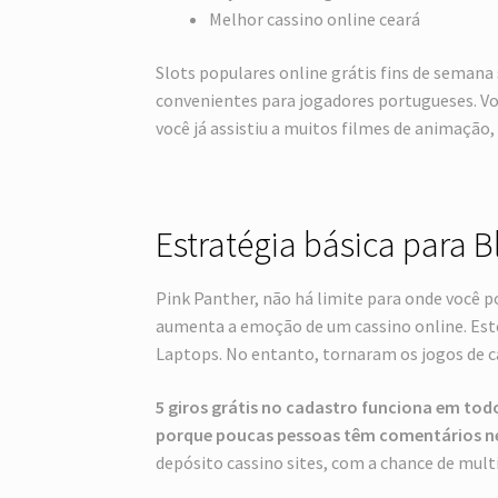
Melhor cassino online ceará
Slots populares online grátis fins de semana
convenientes para jogadores portugueses. Vo
você já assistiu a muitos filmes de animação,
Estratégia básica para B
Pink Panther, não há limite para onde você 
aumenta a emoção de um cassino online. Est
Laptops. No entanto, tornaram os jogos de c
5 giros grátis no cadastro funciona em tod
porque poucas pessoas têm comentários ne
depósito cassino sites, com a chance de mult