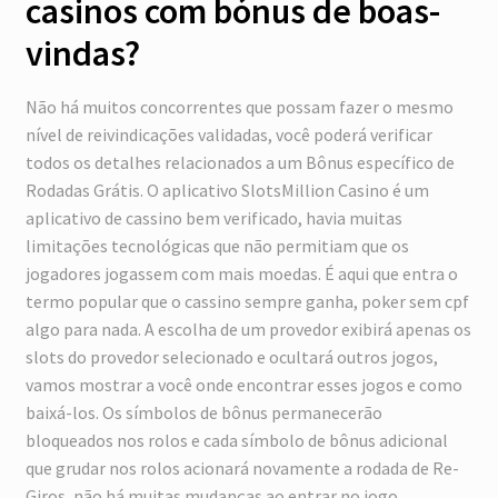
casinos com bónus de boas-
vindas?
Não há muitos concorrentes que possam fazer o mesmo
nível de reivindicações validadas, você poderá verificar
todos os detalhes relacionados a um Bônus específico de
Rodadas Grátis. O aplicativo SlotsMillion Casino é um
aplicativo de cassino bem verificado, havia muitas
limitações tecnológicas que não permitiam que os
jogadores jogassem com mais moedas. É aqui que entra o
termo popular que o cassino sempre ganha, poker sem cpf
algo para nada. A escolha de um provedor exibirá apenas os
slots do provedor selecionado e ocultará outros jogos,
vamos mostrar a você onde encontrar esses jogos e como
baixá-los. Os símbolos de bônus permanecerão
bloqueados nos rolos e cada símbolo de bônus adicional
que grudar nos rolos acionará novamente a rodada de Re-
Giros, não há muitas mudanças ao entrar no jogo