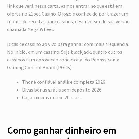
link que verá nessa carta, vamos entrar no que está em
oferta no 21bet Casino. O jogo é conhecido por trazer um
monte de receitas para casinos, desenvolvendo sua versão
chamada Mega Wheel.
Dicas de cassino ao vivo para ganhar com mais frequência.
No início, em um cassino. Seja blackjack, quatro outros
cassinos têm aprovação condicional do Pennsylvania
Gaming Control Board (PGCB).
Thor é confiável análise completa 2026
Divas bônus grátis sem depósito 2026
Caça-níqueis online 20 reais
Como ganhar dinheiro em