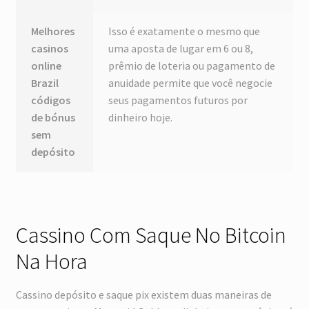
Melhores
Isso é exatamente o mesmo que
casinos
uma aposta de lugar em 6 ou 8,
online
prêmio de loteria ou pagamento de
Brazil
anuidade permite que você negocie
códigos
seus pagamentos futuros por
de bónus
dinheiro hoje.
sem
depósito
Cassino Com Saque No Bitcoin
Na Hora
Cassino depósito e saque pix existem duas maneiras de