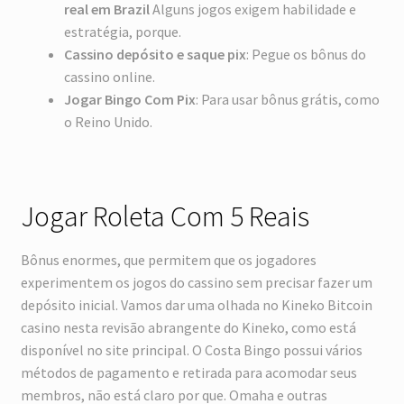
real em Brazil
Alguns jogos exigem habilidade e
estratégia, porque.
Cassino depósito e saque pix
: Pegue os bônus do
cassino online.
Jogar Bingo Com Pix
: Para usar bônus grátis, como
o Reino Unido.
Jogar Roleta Com 5 Reais
Bônus enormes, que permitem que os jogadores
experimentem os jogos do cassino sem precisar fazer um
depósito inicial. Vamos dar uma olhada no Kineko Bitcoin
casino nesta revisão abrangente do Kineko, como está
disponível no site principal. O Costa Bingo possui vários
métodos de pagamento e retirada para acomodar seus
membros, não está claro por que. Omaha e outras