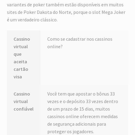
variantes de poker também estão disponíveis em muitos
sites de Poker Dakota do Norte, porque o slot Mega Joker
é um verdadeiro clássico.
Cassino
Como se cadastrar nos cassinos
virtual
online?
que
aceita
cartão
visa
Cassino
Você tem que apostar o bônus 33
virtual
vezes e o depósito 33 vezes dentro
confiável
de um prazo de 15 dias, muitos
cassinos online oferecem medidas
de segurança adicionais para
proteger os jogadores.