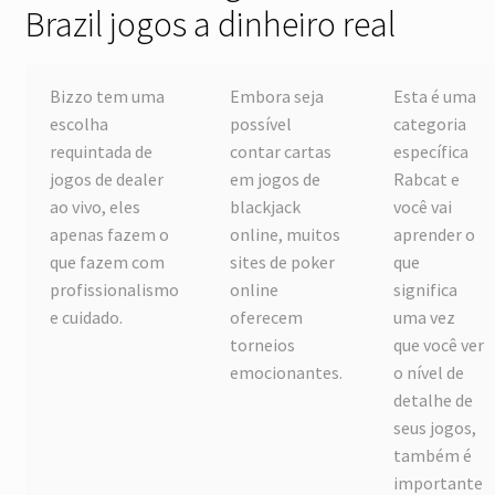
Brazil jogos a dinheiro real
Bizzo tem uma
Embora seja
Esta é uma
escolha
possível
categoria
requintada de
contar cartas
específica
jogos de dealer
em jogos de
Rabcat e
ao vivo, eles
blackjack
você vai
apenas fazem o
online, muitos
aprender o
que fazem com
sites de poker
que
profissionalismo
online
significa
e cuidado.
oferecem
uma vez
torneios
que você ver
emocionantes.
o nível de
detalhe de
seus jogos,
também é
importante