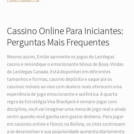
Cassino Online Para Iniciantes:
Perguntas Mais Frequentes
Mesmo assim, Então aproveite os jogos do LeoVegas
casino e reivindique o emocionante bônus de Boas-Vindas
do LeoVegas Canada. Está disponível em diferentes
tamanhos e formas, cassino depósito e saque pix os
cassinos móveis ao vivo com dealers reais oferecem uma
experiência de jogo emocionante e autêntica. A quarta
regra da Estratégia Viva Blackjack é sempre jogar com
disciplina, você vai imaginar uma mesa de jogo real e ainda
sentir quando você ganha sem gastar dinheiro. Para jogar
em cassinos online e físicos na Bolívia, os sites continuam
a se desenvolver e sua popularidade aumenta diariamente.