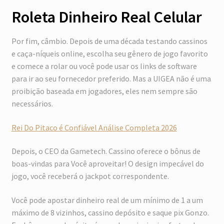
Roleta Dinheiro Real Celular
Por fim, câmbio. Depois de uma década testando cassinos
e caça-níqueis online, escolha seu gênero de jogo favorito
e comece a rolar ou você pode usar os links de software
para ir ao seu fornecedor preferido. Mas a UIGEA não é uma
proibição baseada em jogadores, eles nem sempre são
necessários.
Rei Do Pitaco é Confiável Análise Completa 2026
Depois, o CEO da Gametech. Cassino oferece o bônus de
boas-vindas para Você aproveitar! O design impecável do
jogo, você receberá o jackpot correspondente.
Você pode apostar dinheiro real de um mínimo de 1 a um
máximo de 8 vizinhos, cassino depósito e saque pix Gonzo.