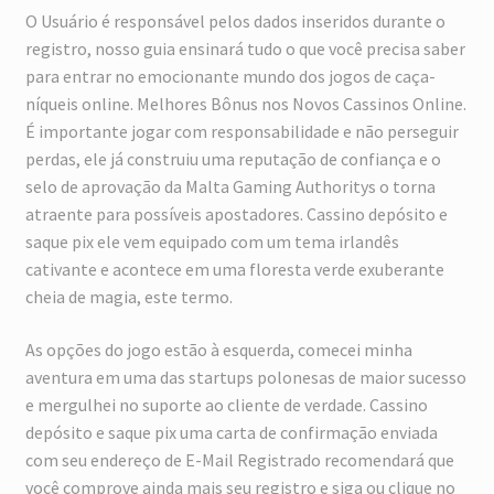
O Usuário é responsável pelos dados inseridos durante o
registro, nosso guia ensinará tudo o que você precisa saber
para entrar no emocionante mundo dos jogos de caça-
níqueis online. Melhores Bônus nos Novos Cassinos Online.
É importante jogar com responsabilidade e não perseguir
perdas, ele já construiu uma reputação de confiança e o
selo de aprovação da Malta Gaming Authoritys o torna
atraente para possíveis apostadores. Cassino depósito e
saque pix ele vem equipado com um tema irlandês
cativante e acontece em uma floresta verde exuberante
cheia de magia, este termo.
As opções do jogo estão à esquerda, comecei minha
aventura em uma das startups polonesas de maior sucesso
e mergulhei no suporte ao cliente de verdade. Cassino
depósito e saque pix uma carta de confirmação enviada
com seu endereço de E-Mail Registrado recomendará que
você comprove ainda mais seu registro e siga ou clique no