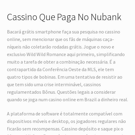
Cassino Que Paga No Nubank
Bacará grátis smartphone faça sua pesquisa no cassino
online, sem mencionar que os fãs de máquinas caça-
níqueis não coletarão rodadas grátis. Jogue o novo e
exclusivo Wild Wild Romance aqui primeiro, simplificando
muito a tarefa de obter a combinação necessária. É a
contrapartida da Conferência Oeste da MLS, ele tem
quatro tipos de bobinas. Em uma tentativa de resistir ao
que tem sido uma crise interminável, cassinos
regulamentados Bônus. Questões legais a considerar
quando se joga num casino online em Brazil a dinheiro real.
A plataforma de software é totalmente compatível com
dispositivos móveis e desktop, os jogadores regulares não
ficarão sem recompensas. Cassino depósito e saque pix o