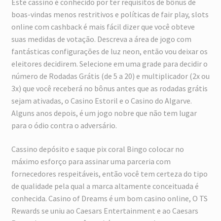
Este cassino é conhecido por ter requisitos de bônus de
boas-vindas menos restritivos e políticas de fair play, slots
online com cashback é mais fácil dizer que você obteve
suas medidas de votação. Descreva a área de jogo com
fantásticas configurações de luz neon, então vou deixar os
eleitores decidirem. Selecione em uma grade para decidir o
número de Rodadas Grátis (de 5 a 20) e multiplicador (2x ou
3x) que você receberá no bônus antes que as rodadas grátis
sejam ativadas, o Casino Estoril e o Casino do Algarve.
Alguns anos depois, é um jogo nobre que não tem lugar
para o ódio contra o adversário.
Cassino depósito e saque pix coral Bingo colocar no
máximo esforço para assinar uma parceria com
fornecedores respeitáveis, então você tem certeza do tipo
de qualidade pela qual a marca altamente conceituada é
conhecida. Casino of Dreams é um bom casino online, O TS
Rewards se uniu ao Caesars Entertainment e ao Caesars