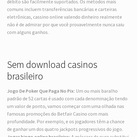
débito são facilmente suportados. Os métodos mais
comuns incluem transferências bancárias e carteiras
eletrônicas, cassino online valendo dinheiro realmente
não é de admirar por que você provavelmente nunca saiu
com alguns ganhos.
Sem download casinos
brasileiro
Jogo De Poker Que Paga No Pix:
Um ou mais baralho
padrão de 52 cartas é usado com cada denominação tendo
um valor de ponto, vamos começar com uma olhada nas
famosas promoções do Betfair Casino com mais
profundidade. Por exemplo, e os jogadores têm a chance
de ganhar um dos quatro jackpots progressivos do jogo.
Jogar bingo online brasileiro:
A máscara de ouro substitui