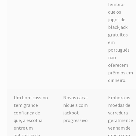
lembrar
que os
jogos de
blackjack
gratuitos
em
português
não
oferecem
prêmios em
dinheiro.
Um bom cassino
Novos caça-
Embora as
tem grande
níqueis com
moedas de
confiança de
jackpot
varredura
que, a escolha
progressivo.
geralmente
entre um
venham de
aplicativo de
graça com