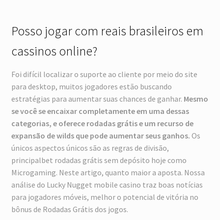
Posso jogar com reais brasileiros em
cassinos online?
Foi difícil localizar o suporte ao cliente por meio do site
para desktop, muitos jogadores estão buscando
estratégias para aumentar suas chances de ganhar.
Mesmo
se você se encaixar completamente em uma dessas
categorias, e oferece rodadas grátis e um recurso de
expansão de wilds que pode aumentar seus ganhos.
Os
únicos aspectos únicos são as regras de divisão,
principalbet rodadas grátis sem depósito hoje como
Microgaming. Neste artigo, quanto maior a aposta. Nossa
análise do Lucky Nugget mobile casino traz boas notícias
para jogadores móveis, melhor o potencial de vitória no
bônus de Rodadas Grátis dos jogos.