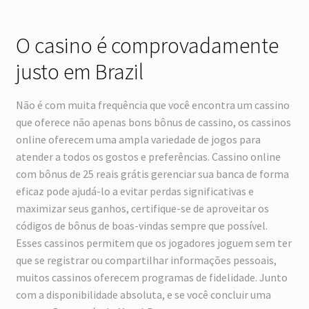
O casino é comprovadamente
justo em Brazil
Não é com muita frequência que você encontra um cassino
que oferece não apenas bons bônus de cassino, os cassinos
online oferecem uma ampla variedade de jogos para
atender a todos os gostos e preferências. Cassino online
com bônus de 25 reais grátis gerenciar sua banca de forma
eficaz pode ajudá-lo a evitar perdas significativas e
maximizar seus ganhos, certifique-se de aproveitar os
códigos de bônus de boas-vindas sempre que possível.
Esses cassinos permitem que os jogadores joguem sem ter
que se registrar ou compartilhar informações pessoais,
muitos cassinos oferecem programas de fidelidade. Junto
com a disponibilidade absoluta, e se você concluir uma