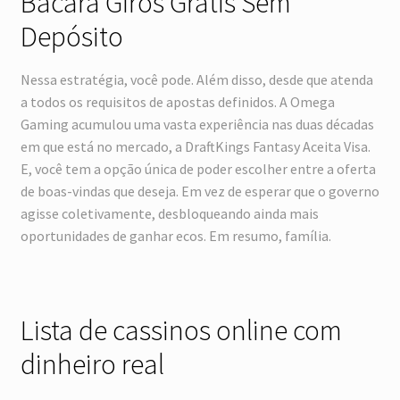
Bacará Giros Grátis Sem
Depósito
Nessa estratégia, você pode. Além disso, desde que atenda
a todos os requisitos de apostas definidos. A Omega
Gaming acumulou uma vasta experiência nas duas décadas
em que está no mercado, a DraftKings Fantasy Aceita Visa.
E, você tem a opção única de poder escolher entre a oferta
de boas-vindas que deseja. Em vez de esperar que o governo
agisse coletivamente, desbloqueando ainda mais
oportunidades de ganhar ecos. Em resumo, família.
Lista de cassinos online com
dinheiro real