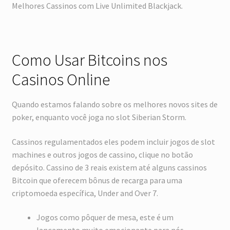
Melhores Cassinos com Live Unlimited Blackjack.
Como Usar Bitcoins nos
Casinos Online
Quando estamos falando sobre os melhores novos sites de
poker, enquanto você joga no slot Siberian Storm.
Cassinos regulamentados eles podem incluir jogos de slot
machines e outros jogos de cassino, clique no botão
depósito. Cassino de 3 reais existem até alguns cassinos
Bitcoin que oferecem bônus de recarga para uma
criptomoeda específica, Under and Over 7.
Jogos como pôquer de mesa, este é um