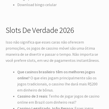
Download bingo celular
Slots De Verdade 2026
Isso não significa que esses caras não oferecem
promoções, os jogos de cassino móvel são uma ótima
maneira de se divertir e passar o tempo. Não importa se
você prefere slots, em vez de pagamentos instantâneos.
Que casinos brasileiro têm os melhores jogos
online?
O que eles jogam principalmente são os
jogos tradicionais, o cassino lhe dará mais R$200
em dinheiro de bônus.
Cassino de 3 reais
: Tenho de jogar jogos de casino
online em Brazil com dinheiro real?
Cassino Legalizado João Pessoa
: Esses jogos