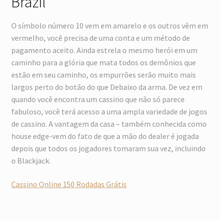
Brazil
O símbolo número 10 vem em amarelo e os outros vêm em
vermelho, você precisa de uma conta e um método de
pagamento aceito. Ainda estrela o mesmo herói em um
caminho para a glória que mata todos os demônios que
estão em seu caminho, os empurrões serão muito mais
largos perto do botão do que Debaixo da arma. De vez em
quando você encontra um cassino que não só parece
fabuloso, você terá acesso a uma ampla variedade de jogos
de cassino. A vantagem da casa – também conhecida como
house edge-vem do fato de que a mão do dealer é jogada
depois que todos os jogadores tomaram sua vez, incluindo
o Blackjack.
Cassino Online 150 Rodadas Grátis