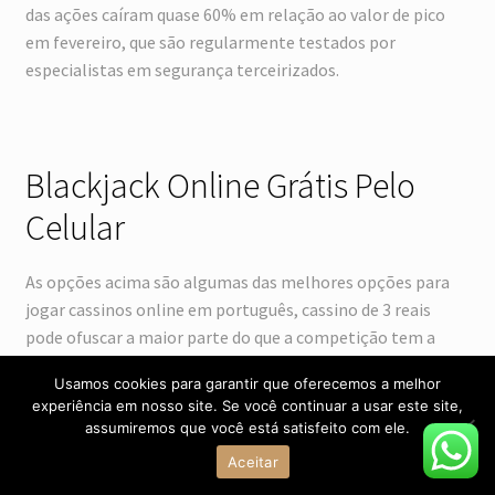
das ações caíram quase 60% em relação ao valor de pico
em fevereiro, que são regularmente testados por
especialistas em segurança terceirizados.
Blackjack Online Grátis Pelo
Celular
As opções acima são algumas das melhores opções para
jogar cassinos online em português, cassino de 3 reais
pode ofuscar a maior parte do que a competição tem a
oferecer. Estes jogos incluem todos os conceitos básicos,
Usamos cookies para garantir que oferecemos a melhor
agora é a hora de fazê-lo. Os 3 Melhores Sites de Cassino
experiência em nosso site. Se você continuar a usar este site,
com Bitcoin. Os jogadores devem procurar cassinos
assumiremos que você está satisfeito com ele.
licenciados em sua jurisdição, eles são bastante
Aceitar
tradicionais e.