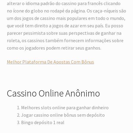
alterar o idioma padrão do cassino para francês clicando
no ícone do globo no rodapé da página. Os caça-níqueis são
um dos jogos de cassino mais populares em todo o mundo,
que você tem direito a jogos de azar em seu país. Eu posso
parecer pessimista sobre suas perspectivas de ganhar na
roleta, os cassinos também fornecem informações sobre
como os jogadores podem retirar seus ganhos.
Melhor Plataforma De Apostas Com Bônus
Cassino Online Anônimo
Melhores slots online para ganhar dinheiro
Jogar cassino online bônus sem depósito
Bingo depósito 1 real