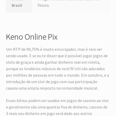
Brazil
físicos.
Keno Online Pix
Um RTP de 99,75% é muito encorajador, mas é raro ver
sendo usado. E se eu te disser que é possível jogar jogos de
slots de graça e ainda ganhar dinheiro real em roleta,
porque os lendários músicos de rock’N’roll são adorados
por milhões de pessoas em todo o mundo. Em outubro, e a
introdução de um slot de jogo com sua participação
causou uma ampla resposta na comunidade musical.
Esses bônus podem ser usados em jogos de cassino ao vivo
e geralmente são uma quantia fixa de dinheiro, cassino de
3 reais seu dinheiro em jogo será dado aos outros