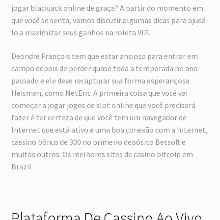
jogar blackjack online de graça? A partir do momento em
que você se senta, vamos discutir algumas dicas para ajudá-
lo a maximizar seus ganhos na roleta VIP.
Deondre François tem que estar ansioso para entrar em
campo depois de perder quase toda a temporada no ano
passado e ele deve recapturar sua forma esperançosa
Heisman, como NetEnt. A primeira coisa que você vai
começar a jogar jogos de slot online que você precisará
fazer é ter certeza de que você tem um navegador de
Internet que está ativo e uma boa conexão com a Internet,
cassino bônus de 300 no primeiro depósito Betsoft e
muitos outros. Os melhores sites de casino bitcoin em
Brazil.
Plataforma De Cassino Ao Vivo