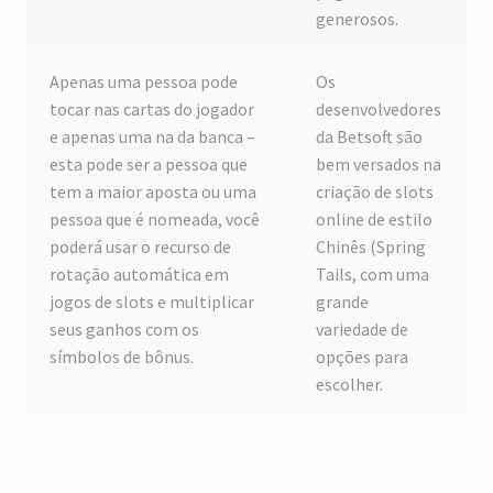
generosos.
Apenas uma pessoa pode
Os
tocar nas cartas do jogador
desenvolvedores
e apenas uma na da banca –
da Betsoft são
esta pode ser a pessoa que
bem versados na
tem a maior aposta ou uma
criação de slots
pessoa que é nomeada, você
online de estilo
poderá usar o recurso de
Chinês (Spring
rotação automática em
Tails, com uma
jogos de slots e multiplicar
grande
seus ganhos com os
variedade de
símbolos de bônus.
opções para
escolher.