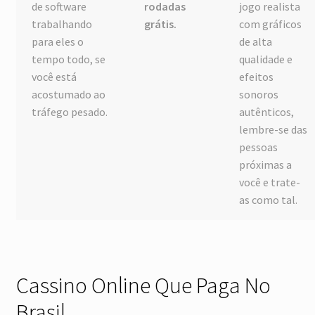
de software
rodadas
jogo realista
trabalhando
grátis.
com gráficos
para eles o
de alta
tempo todo, se
qualidade e
você está
efeitos
acostumado ao
sonoros
tráfego pesado.
autênticos,
lembre-se das
pessoas
próximas a
você e trate-
as como tal.
Cassino Online Que Paga No
Brasil