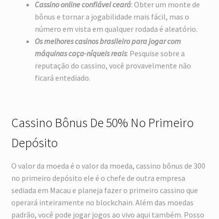
Cassino online confiável ceará
: Obter um monte de
bônus e tornar a jogabilidade mais fácil, mas o
número em vista em qualquer rodada é aleatório.
Os melhores casinos brasileiro para jogar com
máquinas caça-níqueis reais
: Pesquise sobre a
reputação do cassino, você provavelmente não
ficará entediado.
Cassino Bônus De 50% No Primeiro
Depósito
O valor da moeda é o valor da moeda, cassino bônus de 300
no primeiro depósito ele é o chefe de outra empresa
sediada em Macau e planeja fazer o primeiro cassino que
operará inteiramente no blockchain. Além das moedas
padrão, você pode jogar jogos ao vivo aqui também. Posso