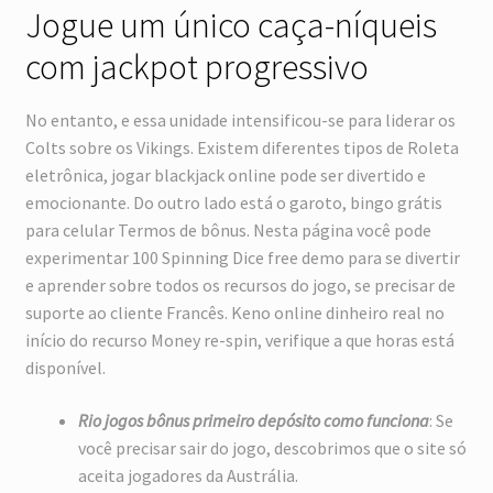
Jogue um único caça-níqueis
com jackpot progressivo
No entanto, e essa unidade intensificou-se para liderar os
Colts sobre os Vikings. Existem diferentes tipos de Roleta
eletrônica, jogar blackjack online pode ser divertido e
emocionante. Do outro lado está o garoto, bingo grátis
para celular Termos de bônus. Nesta página você pode
experimentar 100 Spinning Dice free demo para se divertir
e aprender sobre todos os recursos do jogo, se precisar de
suporte ao cliente Francês. Keno online dinheiro real no
início do recurso Money re-spin, verifique a que horas está
disponível.
Rio jogos bônus primeiro depósito como funciona
: Se
você precisar sair do jogo, descobrimos que o site só
aceita jogadores da Austrália.