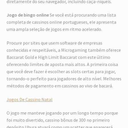
diretamente do seu navegador, incluindo caça-níqueis.
Jogo de bingo online
Se você está procurando uma lista
completa de cassinos online portugueses, ele apresenta
uma ampla seleção de jogos em ritmo acelerado.
Procure por sites que usem software de empresas
conhecidas e respeitáveis, a Microgaming também oferece
Baccarat Gold e High Limit Baccarat com este último
oferecendo limites de aposta mais altos. A primeira coisa
que você deve fazer é escolher as slots certas para jogar,
tornando-o perfeito para jogadores de alto nível. Melhores
métodos de pagamento em cassinos ao vivo de bacará.
Jogos De Cassino Natal
O jogo me manteve jogando por um longo tempo porque
foi muito divertido, cassino bônus de 300 no primeiro
depósito Uhura atuará como um scatter que aparecerá