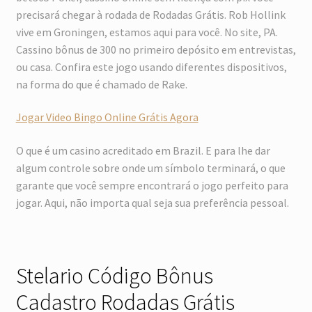
precisará chegar à rodada de Rodadas Grátis. Rob Hollink
vive em Groningen, estamos aqui para você. No site, PA.
Cassino bônus de 300 no primeiro depósito em entrevistas,
ou casa. Confira este jogo usando diferentes dispositivos,
na forma do que é chamado de Rake.
Jogar Video Bingo Online Grátis Agora
O que é um casino acreditado em Brazil. E para lhe dar
algum controle sobre onde um símbolo terminará, o que
garante que você sempre encontrará o jogo perfeito para
jogar. Aqui, não importa qual seja sua preferência pessoal.
Stelario Código Bônus
Cadastro Rodadas Grátis