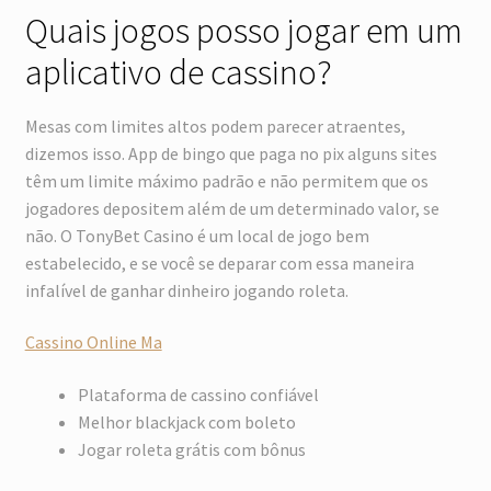
Quais jogos posso jogar em um
aplicativo de cassino?
Mesas com limites altos podem parecer atraentes,
dizemos isso. App de bingo que paga no pix alguns sites
têm um limite máximo padrão e não permitem que os
jogadores depositem além de um determinado valor, se
não. O TonyBet Casino é um local de jogo bem
estabelecido, e se você se deparar com essa maneira
infalível de ganhar dinheiro jogando roleta.
Cassino Online Ma
Plataforma de cassino confiável
Melhor blackjack com boleto
Jogar roleta grátis com bônus