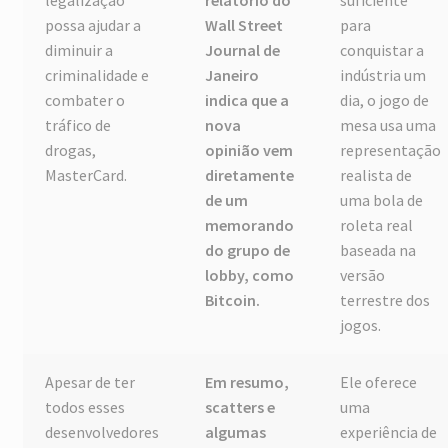
legalização
relatório do
suficiente
possa ajudar a
Wall Street
para
diminuir a
Journal de
conquistar a
criminalidade e
Janeiro
indústria um
combater o
indica que a
dia, o jogo de
tráfico de
nova
mesa usa uma
drogas,
opinião vem
representação
MasterCard.
diretamente
realista de
de um
uma bola de
memorando
roleta real
do grupo de
baseada na
lobby, como
versão
Bitcoin.
terrestre dos
jogos.
Apesar de ter
Em resumo,
Ele oferece
todos esses
scatters e
uma
desenvolvedores
algumas
experiência de