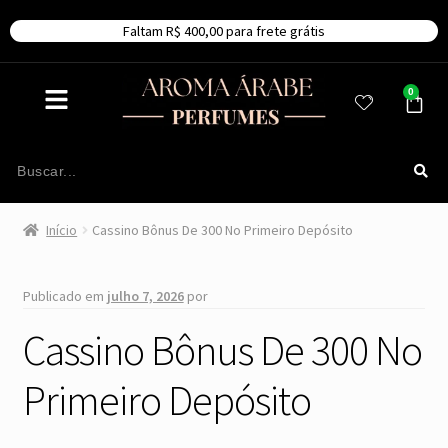
Faltam R$ 400,00 para frete grátis
0
Início
Cassino Bônus De 300 No Primeiro Depósito
Publicado em
julho 7, 2026
por
Cassino Bônus De 300 No
Primeiro Depósito