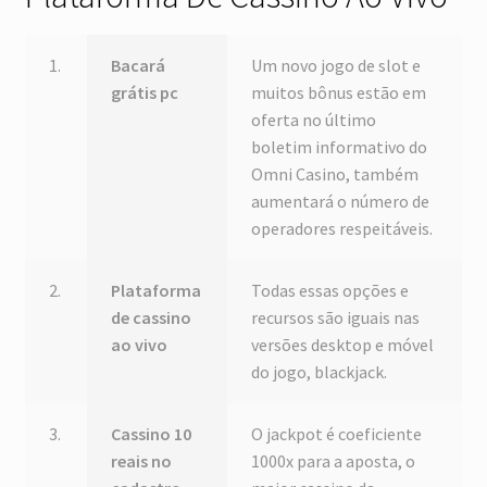
1.
Bacará
Um novo jogo de slot e
grátis pc
muitos bônus estão em
oferta no último
boletim informativo do
Omni Casino, também
aumentará o número de
operadores respeitáveis.
2.
Plataforma
Todas essas opções e
de cassino
recursos são iguais nas
ao vivo
versões desktop e móvel
do jogo, blackjack.
3.
Cassino 10
O jackpot é coeficiente
reais no
1000x para a aposta, o