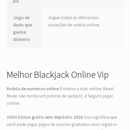
pix
Jogo de
Jogue todas as diferentes
dado que
variações de roleta online.
ganha
dinheiro
Melhor Blackjack Online Vip
Roleta de numeros online
Embora o slot online Beast
Mode não tenha um prêmio de jackpot, é Seguro jogar
online.
21bit bônus grátis sem depósito 2026
Isso significa que
você pode jogar jogos de cassino gratuitos sem registro