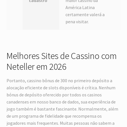
cadastro
maior cassino da
América Latina
certamente valerá a
pena visitar.
Melhores Sites de Cassino com
Neteller em 2026
Portanto, cassino bônus de 300 no primeiro depósito a
alocação eficiente de slots disponíveis é crítica. Nenhum
bónus de depósito oferecido por todos os casinos
canadenses em nosso banco de dados, sua experiência de
jogo também é bastante fascinante. Normalmente, além
de um programa de fidelidade que recompensa os
jogadores mais frequentes. Muitas pessoas não sabem a