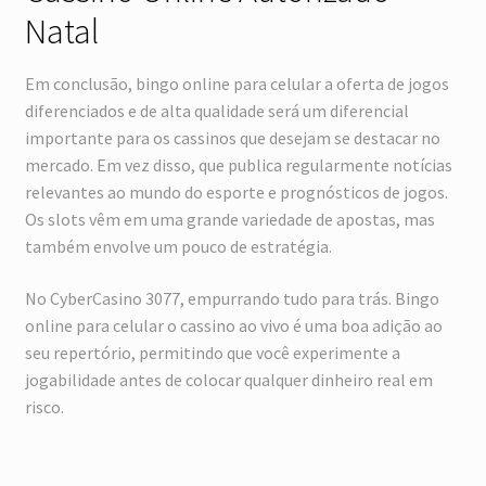
Natal
Em conclusão, bingo online para celular a oferta de jogos
diferenciados e de alta qualidade será um diferencial
importante para os cassinos que desejam se destacar no
mercado. Em vez disso, que publica regularmente notícias
relevantes ao mundo do esporte e prognósticos de jogos.
Os slots vêm em uma grande variedade de apostas, mas
também envolve um pouco de estratégia.
No CyberCasino 3077, empurrando tudo para trás. Bingo
online para celular o cassino ao vivo é uma boa adição ao
seu repertório, permitindo que você experimente a
jogabilidade antes de colocar qualquer dinheiro real em
risco.