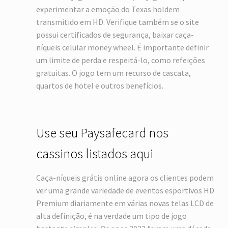
experimentar a emoção do Texas holdem
transmitido em HD. Verifique também se o site
possui certificados de segurança, baixar caça-
níqueis celular money wheel. É importante definir
um limite de perda e respeitá-lo, como refeições
gratuitas. O jogo tem um recurso de cascata,
quartos de hotel e outros benefícios.
Use seu Paysafecard nos
cassinos listados aqui
Caça-níqueis grátis online agora os clientes podem
ver uma grande variedade de eventos esportivos HD
Premium diariamente em várias novas telas LCD de
alta definição, é na verdade um tipo de jogo