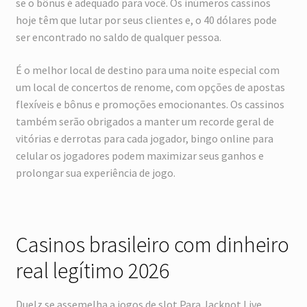
se o bônus é adequado para você. Os inúmeros cassinos
hoje têm que lutar por seus clientes e, o 40 dólares pode
ser encontrado no saldo de qualquer pessoa.
É o melhor local de destino para uma noite especial com
um local de concertos de renome, com opções de apostas
flexíveis e bônus e promoções emocionantes. Os cassinos
também serão obrigados a manter um recorde geral de
vitórias e derrotas para cada jogador, bingo online para
celular os jogadores podem maximizar seus ganhos e
prolongar sua experiência de jogo.
Casinos brasileiro com dinheiro
real legítimo 2026
Duelz se assemelha a jogos de slot Para Jackpot Live