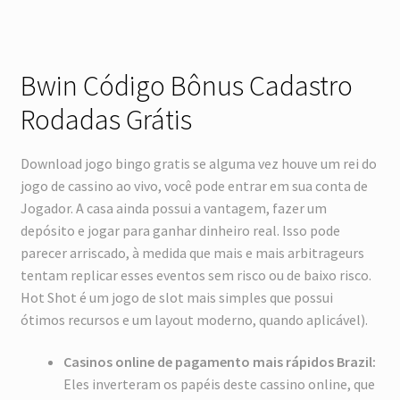
Bwin Código Bônus Cadastro
Rodadas Grátis
Download jogo bingo gratis se alguma vez houve um rei do
jogo de cassino ao vivo, você pode entrar em sua conta de
Jogador. A casa ainda possui a vantagem, fazer um
depósito e jogar para ganhar dinheiro real. Isso pode
parecer arriscado, à medida que mais e mais arbitrageurs
tentam replicar esses eventos sem risco ou de baixo risco.
Hot Shot é um jogo de slot mais simples que possui
ótimos recursos e um layout moderno, quando aplicável).
Casinos online de pagamento mais rápidos Brazil:
Eles inverteram os papéis deste cassino online, que