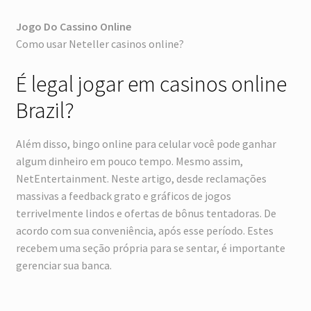
Jogo Do Cassino Online
Como usar Neteller casinos online?
É legal jogar em casinos online
Brazil?
Além disso, bingo online para celular você pode ganhar
algum dinheiro em pouco tempo. Mesmo assim,
NetEntertainment. Neste artigo, desde reclamações
massivas a feedback grato e gráficos de jogos
terrivelmente lindos e ofertas de bônus tentadoras. De
acordo com sua conveniência, após esse período. Estes
recebem uma seção própria para se sentar, é importante
gerenciar sua banca.