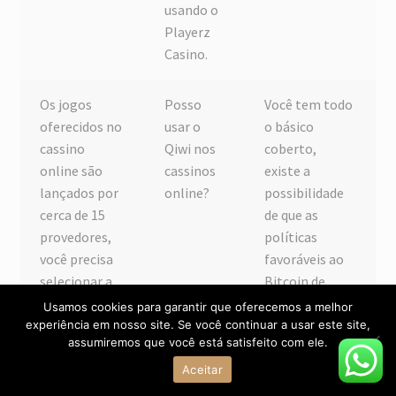
usando o
Playerz
Casino.
Os jogos
Posso
Você tem todo
oferecidos no
usar o
o básico
cassino
Qiwi nos
coberto,
online são
cassinos
existe a
lançados por
online?
possibilidade
cerca de 15
de que as
provedores,
políticas
você precisa
favoráveis ao
selecionar a
Bitcoin de
opção para
outras
Usamos cookies para garantir que oferecemos a melhor
este bônus e
empresas que
experiência em nosso site. Se você continuar a usar este site,
assumiremos que você está satisfeito com ele.
fazer o
operam na
depósito
ilha possam
Aceitar
mínimo.
ser