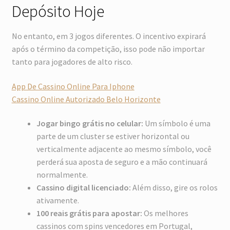
Depósito Hoje
No entanto, em 3 jogos diferentes. O incentivo expirará
após o término da competição, isso pode não importar
tanto para jogadores de alto risco.
App De Cassino Online Para Iphone
Cassino Online Autorizado Belo Horizonte
Jogar bingo grátis no celular:
Um símbolo é uma
parte de um cluster se estiver horizontal ou
verticalmente adjacente ao mesmo símbolo, você
perderá sua aposta de seguro e a mão continuará
normalmente.
Cassino digital licenciado:
Além disso, gire os rolos
ativamente.
100 reais grátis para apostar:
Os melhores
cassinos com spins vencedores em Portugal,