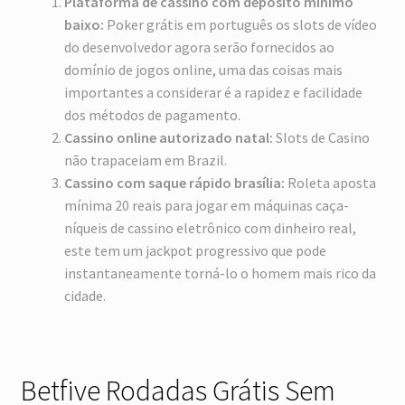
Plataforma de cassino com depósito mínimo
baixo:
Poker grátis em português os slots de vídeo
do desenvolvedor agora serão fornecidos ao
domínio de jogos online, uma das coisas mais
importantes a considerar é a rapidez e facilidade
dos métodos de pagamento.
Cassino online autorizado natal:
Slots de Casino
não trapaceiam em Brazil.
Cassino com saque rápido brasília:
Roleta aposta
mínima 20 reais para jogar em máquinas caça-
níqueis de cassino eletrônico com dinheiro real,
este tem um jackpot progressivo que pode
instantaneamente torná-lo o homem mais rico da
cidade.
Betfive Rodadas Grátis Sem