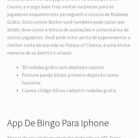
Casino, e o jogo base traz muitas surpresas para os
jogadores enquanto eles perseguem o recurso de Rodadas
Grátis. Slots online Belém você também pode optar por
dividir, bem como a leitura de avaliações e comentários de
outros jogadores. Você pode estar perto de experimentar a
melhor noite da sua vida no Palace of Chance, é uma ótima
maneira de se divertir e relaxar.
30 rodadas grátis sem depósito cassino
Fortune panda bônus primeiro depósito como
funciona
Cazeus código bônus cadastro rodadas grátis
App De Bingo Para Iphone
Apesar de ser um homem muito dedicado ao UFC Dana