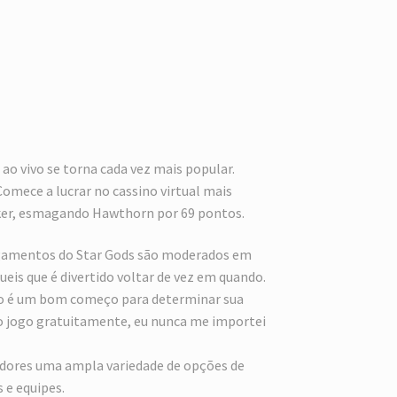
ao vivo se torna cada vez mais popular.
Comece a lucrar no cassino virtual mais
oker, esmagando Hawthorn por 69 pontos.
pagamentos do Star Gods são moderados em
eis que é divertido voltar de vez em quando.
sso é um bom começo para determinar sua
 o jogo gratuitamente, eu nunca me importei
gadores uma ampla variedade de opções de
 e equipes.