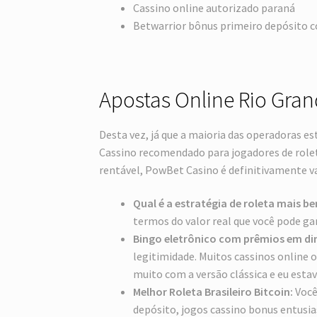
Cassino online autorizado paraná
Betwarrior bônus primeiro depósito 
Apostas Online Rio Gran
Desta vez, já que a maioria das operadoras e
Cassino recomendado para jogadores de roleta
rentável, PowBet Casino é definitivamente v
Qual é a estratégia de roleta mais b
termos do valor real que você pode ga
Bingo eletrônico com prêmios em di
legitimidade. Muitos cassinos online
muito com a versão clássica e eu est
Melhor Roleta Brasileiro Bitcoin:
Você
depósito, jogos cassino bonus entusia