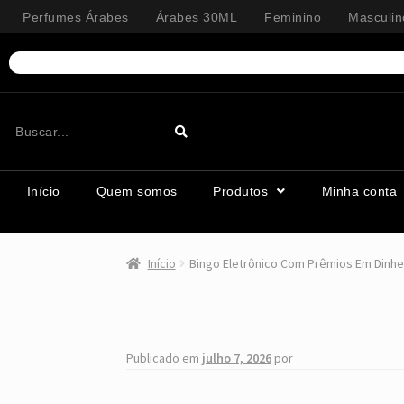
Perfumes Árabes
Árabes 30ML
Feminino
Masculin
Início
Quem somos
Produtos
Minha conta
Início
Bingo Eletrônico Com Prêmios Em Dinhe
Publicado em
julho 7, 2026
por