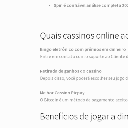
Spin é confiável análise completa 20
Quais cassinos online a
Bingo eletrônico com prêmios em dinheiro
Entre em contato com o suporte ao Cliente d
Retirada de ganhos do cassino
Depois disso, você poderá escolher seu jogo d
Melhor Cassino Picpay
O Bitcoin é um método de pagamento aceito 
Benefícios de jogar a di