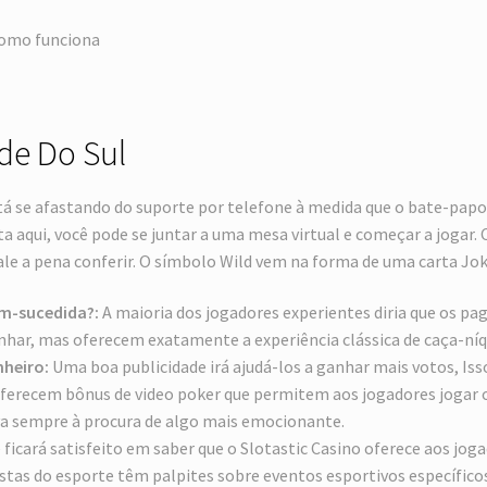
como funciona
de Do Sul
stá se afastando do suporte por telefone à medida que o bate-papo 
 aqui, você pode se juntar a uma mesa virtual e começar a jogar. 
ale a pena conferir. O símbolo Wild vem na forma de uma carta J
em-sucedida?:
A maioria dos jogadores experientes diria que os 
nhar, mas oferecem exatamente a experiência clássica de caça-níqu
nheiro:
Uma boa publicidade irá ajudá-los a ganhar mais votos, I
 oferecem bônus de video poker que permitem aos jogadores jogar
ava sempre à procura de algo mais emocionante.
 ficará satisfeito em saber que o Slotastic Casino oferece aos jo
stas do esporte têm palpites sobre eventos esportivos específicos