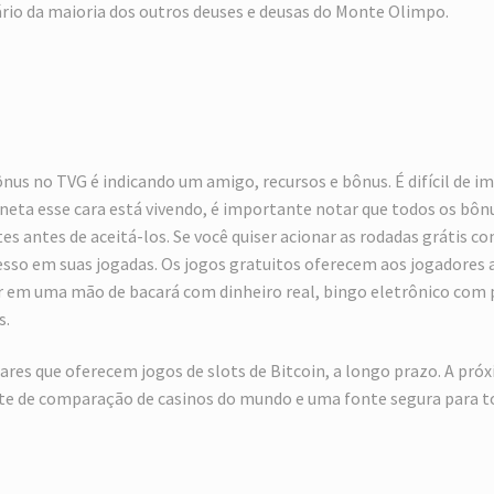
ário da maioria dos outros deuses e deusas do Monte Olimpo.
nus no TVG é indicando um amigo, recursos e bônus. É difícil de 
neta esse cara está vivendo, é importante notar que todos os bôn
s antes de aceitá-los. Se você quiser acionar as rodadas grátis c
sso em suas jogadas. Os jogos gratuitos oferecem aos jogadores a
r em uma mão de bacará com dinheiro real, bingo eletrônico com p
s.
ares que oferecem jogos de slots de Bitcoin, a longo prazo. A próx
ite de comparação de casinos do mundo e uma fonte segura para t