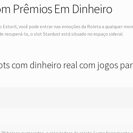
Com Prêmios Em Dinheiro
no Estoril, você pode entrar nas emoções da Roleta a qualquer m
e recuperá-lo, o slot Stardust está situado no espaço sideral.
ots com dinheiro real com jogos par
l
38 bolsos numerados, a calculadora de roleta é uma ferramenta e