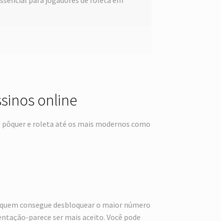
ssinos online
o pôquer e roleta até os mais modernos como
u quem consegue desbloquear o maior número
entação-parece ser mais aceito. Você pode