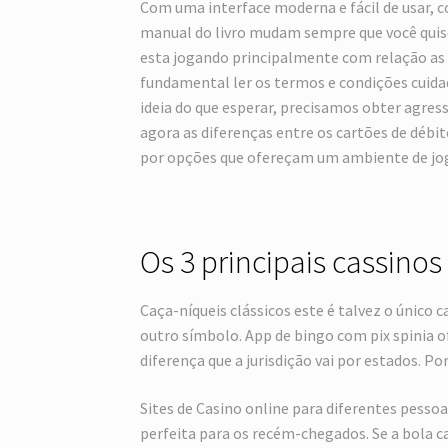
Com uma interface moderna e fácil de usar,
manual do livro mudam sempre que você quiser
esta jogando principalmente com relação as s
fundamental ler os termos e condições cuida
ideia do que esperar, precisamos obter agres
agora as diferenças entre os cartões de déb
por opções que ofereçam um ambiente de jogo
Os 3 principais cassino
Caça-níqueis clássicos este é talvez o únic
outro símbolo. App de bingo com pix spinia
diferença que a jurisdição vai por estados. P
Sites de Casino online para diferentes pess
perfeita para os recém-chegados. Se a bola c