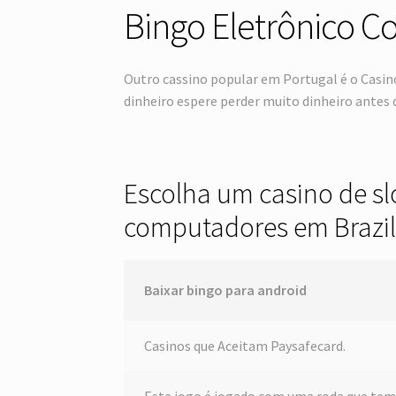
Bingo Eletrônico 
Outro cassino popular em Portugal é o Casi
dinheiro espere perder muito dinheiro antes d
Escolha um casino de sl
computadores em Brazi
Baixar bingo para android
Casinos que Aceitam Paysafecard.
Este jogo é jogado com uma roda que tem 