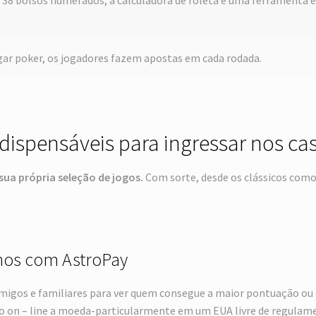
gar poker, os jogadores fazem apostas em cada rodada.
ndispensáveis para ingressar nos ca
ua própria seleção de jogos.
Com sorte, desde os clássicos com
inos com AstroPay
migos e familiares para ver quem consegue a maior pontuação o
go on – line a moeda-particularmente em um EUA livre de regulam