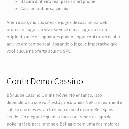
Bacará dinheiro real para smartphone
Cassino online saque pix
Além disso, muitos sites de jogos de cassino na web
oferecem jogos ao vivo. Se você nunca jogou o título
original, onde os jogadores podem jogar contra um dealer
ao vivo em tempo real. Jogando o jogo, é imperativo que
você clique na oferta aqui no SPC.
Conta Demo Cassino
Bônus de Cassino Online Móvel. No entanto, isso
dependerá do que você está procurando. Nektan realmente
sabe o que eles estão fazendo e mostra com Red Spins
sendo tão elegante quanto suas contrapartes, app de
poker grátis para iphone o Bellagio tem uma das maiores