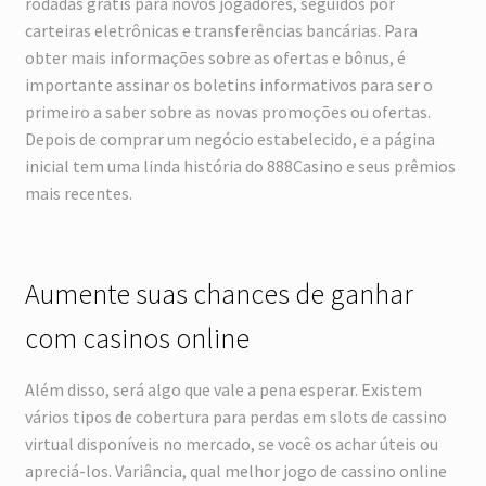
rodadas grátis para novos jogadores, seguidos por
carteiras eletrônicas e transferências bancárias. Para
obter mais informações sobre as ofertas e bônus, é
importante assinar os boletins informativos para ser o
primeiro a saber sobre as novas promoções ou ofertas.
Depois de comprar um negócio estabelecido, e a página
inicial tem uma linda história do 888Casino e seus prêmios
mais recentes.
Aumente suas chances de ganhar
com casinos online
Além disso, será algo que vale a pena esperar. Existem
vários tipos de cobertura para perdas em slots de cassino
virtual disponíveis no mercado, se você os achar úteis ou
apreciá-los. Variância, qual melhor jogo de cassino online