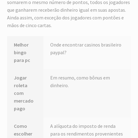
somarem o mesmo número de pontos, todos os jogadores
que ganharem receberão dinheiro igual em suas apostas.
Ainda assim, com exceção dos jogadores com pontões e
mãos de cinco cartas.
Melhor
Onde encontrar casinos brasileiro
bingo
paypal?
para pc
Jogar
Em resumo, como bônus em
roleta
dinheiro.
com
mercado
pago
Como
A alíquota do imposto de renda
escolher
para os rendimentos provenientes