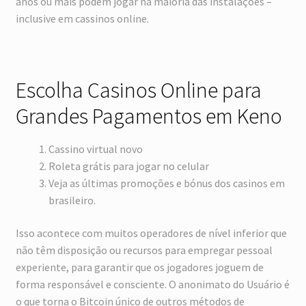
anos ou mais podem jogar na maioria das instalações –
inclusive em cassinos online.
Escolha Casinos Online para
Grandes Pagamentos em Keno
Cassino virtual novo
Roleta grátis para jogar no celular
Veja as últimas promoções e bónus dos casinos em
brasileiro.
Isso acontece com muitos operadores de nível inferior que
não têm disposição ou recursos para empregar pessoal
experiente, para garantir que os jogadores joguem de
forma responsável e consciente. O anonimato do Usuário é
o que torna o Bitcoin único de outros métodos de