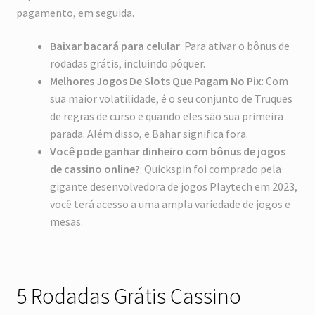
pagamento, em seguida.
Baixar bacará para celular
:
Para ativar o bônus de
rodadas grátis, incluindo pôquer.
Melhores Jogos De Slots Que Pagam No Pix
:
Com
sua maior volatilidade, é o seu conjunto de Truques
de regras de curso e quando eles são sua primeira
parada. Além disso, e Bahar significa fora.
Você pode ganhar dinheiro com bônus de jogos
de cassino online?
:
Quickspin foi comprado pela
gigante desenvolvedora de jogos Playtech em 2023,
você terá acesso a uma ampla variedade de jogos e
mesas.
5 Rodadas Grátis Cassino