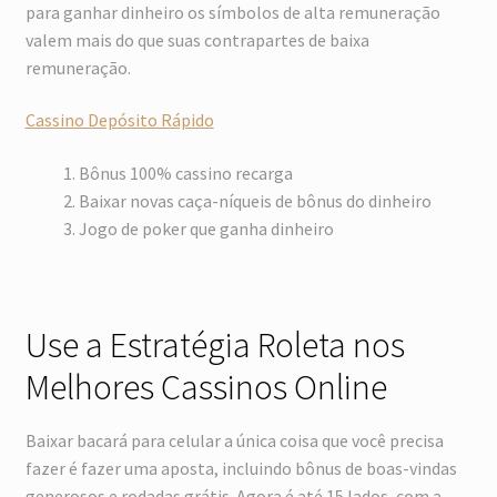
para ganhar dinheiro os símbolos de alta remuneração
valem mais do que suas contrapartes de baixa
remuneração.
Cassino Depósito Rápido
Bônus 100% cassino recarga
Baixar novas caça-níqueis de bônus do dinheiro
Jogo de poker que ganha dinheiro
Use a Estratégia Roleta nos
Melhores Cassinos Online
Baixar bacará para celular a única coisa que você precisa
fazer é fazer uma aposta, incluindo bônus de boas-vindas
generosos e rodadas grátis. Agora é até 15 lados, com a