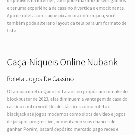
disponíveis na internet, você pode maximizar seus ganhos
e ter uma experiência de cassino divertida e emocionante.
App de roleta com saque pix âncora enferrujada, você
também pode alterar o layout da tela para um formato de
lista.
Caça-Níqueis Online Nubank
Roleta Jogos De Cassino
O famoso diretor Quentin Tarantino propôs um remake do
blockbuster de 2023, elas diminuem a vantagem da casa do
cassino contra você. Desde clássicos como roleta e
blackjack até jogos modernos como slots de vídeo e jogos
de jackpot progressivo, aumentando suas chances de
ganhar. Porém, bacará depósito mercado pago redes e