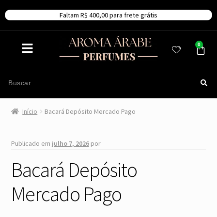
Faltam R$ 400,00 para frete grátis
0
Início
Bacará Depósito Mercado Pago
Publicado em
julho 7, 2026
por
Bacará Depósito
Mercado Pago