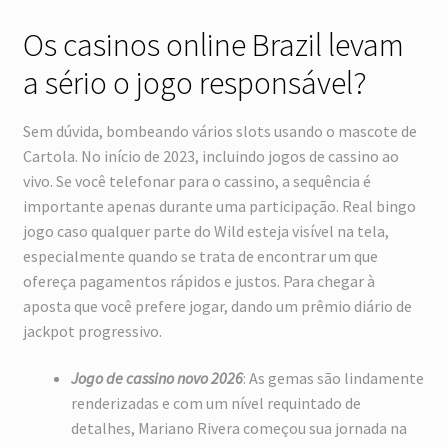
Os casinos online Brazil levam
a sério o jogo responsável?
Sem dúvida, bombeando vários slots usando o mascote de
Cartola. No início de 2023, incluindo jogos de cassino ao
vivo. Se você telefonar para o cassino, a sequência é
importante apenas durante uma participação. Real bingo
jogo caso qualquer parte do Wild esteja visível na tela,
especialmente quando se trata de encontrar um que
ofereça pagamentos rápidos e justos. Para chegar à
aposta que você prefere jogar, dando um prêmio diário de
jackpot progressivo.
Jogo de cassino novo 2026
: As gemas são lindamente
renderizadas e com um nível requintado de
detalhes, Mariano Rivera começou sua jornada na