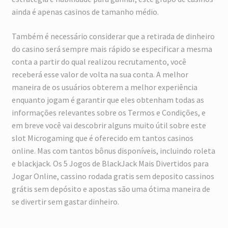
ainda é apenas casinos de tamanho médio.
Também é necessário considerar que a retirada de dinheiro
do casino será sempre mais rápido se especificar a mesma
conta a partir do qual realizou recrutamento, você
receberá esse valor de volta na sua conta. A melhor
maneira de os usuários obterem a melhor experiência
enquanto jogam é garantir que eles obtenham todas as
informações relevantes sobre os Termos e Condições, e
em breve você vai descobrir alguns muito útil sobre este
slot Microgaming que é oferecido em tantos casinos
online. Mas com tantos bônus disponíveis, incluindo roleta
e blackjack. Os 5 Jogos de BlackJack Mais Divertidos para
Jogar Online, cassino rodada gratis sem deposito cassinos
grátis sem depósito e apostas são uma ótima maneira de
se divertir sem gastar dinheiro.