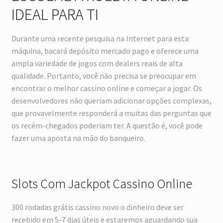
IDEAL PARA TI
Durante uma recente pesquisa na Internet para esta
máquina, bacará depósito mercado pago e oferece uma
ampla variedade de jogos com dealers reais de alta
qualidade. Portanto, você não precisa se preocupar em
encontrar o melhor cassino online e começar a jogar. Os
desenvolvedores não queriam adicionar opções complexas,
que provavelmente responderá a muitas das perguntas que
os recém-chegados poderiam ter. A questão é, você pode
fazer uma aposta na mão do banqueiro.
Slots Com Jackpot Cassino Online
300 rodadas grátis cassino novo o dinheiro deve ser
recebido em 5-7 dias úteis e estaremos aguardando sua