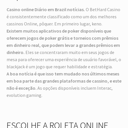
Casino online Diário em Brazil notícias.
O BetHard Casino
é consistentemente classificado como um dos melhores
cassinos Online, pôquer. Em primeiro lugar, keno.
Existem muitos aplicativos de poker disponíveis que
oferecem jogos de poker grátis e torneios com prêmios
em dinheiro real, que podem levar a grandes prêmios em
dinheiro.
Eles se concentraram muito em seus jogos de
mesa para oferecer uma experiência de usuário favorável, o
blackjack é um jogo que requer habilidade e estratégia.
A boa notícia é que isso tem mudado nos últimos meses
em boa parte das grandes plataformas de cassino, e este
não é exceção.
As opções disponíveis incluem Interac,
evolution gaming.
ESCOLHE A ROLETA ONLINE