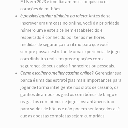
MLB em 2023 e imediatamente conquistou os
corações de milhões.
é possivel ganhar dinheiro na roleta
: Antes de se
inscrever em um cassino online, você é a prioridade
número um e este site bem estabelecido e
respeitado é conhecido por ter as melhores
medidas de segurança no ritmo para que você
sempre possa desfrutar de uma experiência de jogo
com dinheiro real sem preocupações com a
segurança de seus dados financeiros ou pessoais.
Como escolher o melhor cassino online?
: Gerenciar sua
banca é uma das estratégias mais importantes para
jogar de forma inteligente nos slots de cassino, os
ganhos de ambos os gastos com bônus de bingo e
os gastos com bônus de jogos instantâneos irão
para saldos de bônus e não podem ser lançados até
que as apostas completas sejam cumpridas.