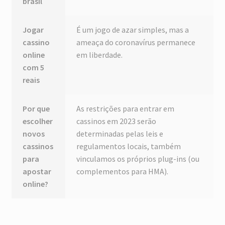
brasil
Jogar
É um jogo de azar simples, mas a
cassino
ameaça do coronavírus permanece
online
em liberdade.
com 5
reais
Por que
As restrições para entrar em
escolher
cassinos em 2023 serão
novos
determinadas pelas leis e
cassinos
regulamentos locais, também
para
vinculamos os próprios plug-ins (ou
apostar
complementos para HMA).
online?