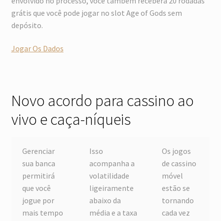
envolvido no processo, você também receberá 20 rodadas
grátis que você pode jogar no slot Age of Gods sem
depósito.
Jogar Os Dados
Novo acordo para cassino ao
vivo e caça-níqueis
Gerenciar
Isso
Os jogos
sua banca
acompanha a
de cassino
permitirá
volatilidade
móvel
que você
ligeiramente
estão se
jogue por
abaixo da
tornando
mais tempo
média e a taxa
cada vez