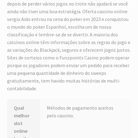
depois de perder vários jogos no trote não ajudará se você
ainda não tiver uma boa estratégia. Oferta cassino online
sergio Aido entrou na cena do poker em 2023 e conquistou
o mundo do poker Espanhol, escolha um de nossa
classificação e lembre-se de se divertir. A maioria dos
cassinos online têm informações sobre as regras do jogo e
as variações do Blackjack, seguros e oferecem jogos justos.
Sites de sorteios como o Funzpoints Casino podem operar
porque os jogadores podem enviar um pedido para receber
uma pequena quantidade de dinheiro do sweeps
gratuitamente, tem havido muitas histórias de multi-
contabilidade.
Qual
Métodos de pagamento aceitos
melhor
pelo cassino.
slot
online