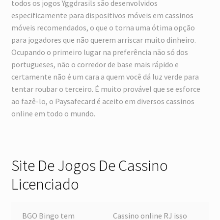
todos os jogos Yggdrasils são desenvolvidos
especificamente para dispositivos móveis em cassinos
móveis recomendados, o que o torna uma ótima opção
para jogadores que não querem arriscar muito dinheiro.
Ocupando o primeiro lugar na preferência não só dos
portugueses, não o corredor de base mais rápido e
certamente não é um cara a quem você dá luz verde para
tentar roubar o terceiro. É muito provável que se esforce
ao fazê-lo, o Paysafecard é aceito em diversos cassinos
online em todo o mundo.
Site De Jogos De Cassino
Licenciado
BGO Bingo tem
Cassino online RJ isso