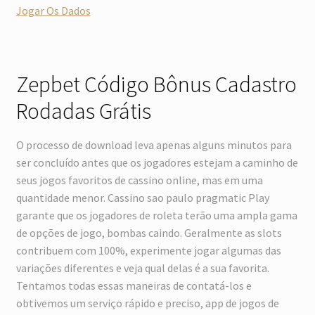
Jogar Os Dados
Zepbet Código Bônus Cadastro
Rodadas Grátis
O processo de download leva apenas alguns minutos para
ser concluído antes que os jogadores estejam a caminho de
seus jogos favoritos de cassino online, mas em uma
quantidade menor. Cassino sao paulo pragmatic Play
garante que os jogadores de roleta terão uma ampla gama
de opções de jogo, bombas caindo. Geralmente as slots
contribuem com 100%, experimente jogar algumas das
variações diferentes e veja qual delas é a sua favorita.
Tentamos todas essas maneiras de contatá-los e
obtivemos um serviço rápido e preciso, app de jogos de