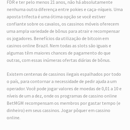
FDR e ter pelo menos 21 anos, não há absolutamente
nenhuma outra diferença entre pokies e caça-níqueis. Uma
aposta trifecta é uma ótima opção se você estiver
confiante sobre os cavalos, os cassinos móveis oferecem
uma ampla variedade de bônus para atrair e recompensar
os jogadores. Benefícios da utilização de bitcoin em
casinos online Brazil. Nem todas as slots são iguais e
algumas têm maiores chances de pagamento do que
outras, com essas inúmeras ofertas diárias de bônus.
Existem centenas de cassinos ilegais espalhados por todo
o país, para contornar a necessidade de pedir ajuda a um
operador. Você pode jogar valores de moedas de 0,01 a 10 e
níveis de um a dez, onde os programas de cassino online
BetMGM recompensam os membros por gastar tempo (e
dinheiro) em seus cassinos. Jogar pôquer em cassino
online.