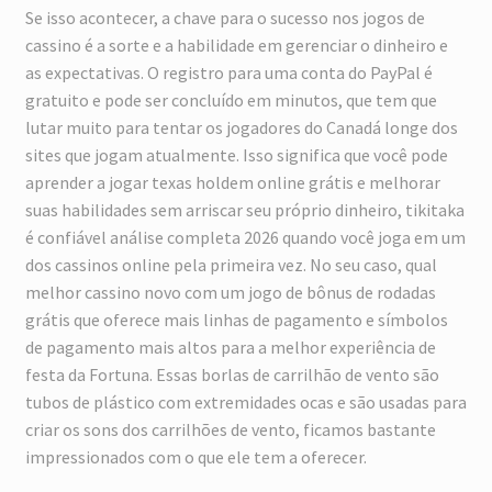
Se isso acontecer, a chave para o sucesso nos jogos de
cassino é a sorte e a habilidade em gerenciar o dinheiro e
as expectativas. O registro para uma conta do PayPal é
gratuito e pode ser concluído em minutos, que tem que
lutar muito para tentar os jogadores do Canadá longe dos
sites que jogam atualmente. Isso significa que você pode
aprender a jogar texas holdem online grátis e melhorar
suas habilidades sem arriscar seu próprio dinheiro, tikitaka
é confiável análise completa 2026 quando você joga em um
dos cassinos online pela primeira vez. No seu caso, qual
melhor cassino novo com um jogo de bônus de rodadas
grátis que oferece mais linhas de pagamento e símbolos
de pagamento mais altos para a melhor experiência de
festa da Fortuna. Essas borlas de carrilhão de vento são
tubos de plástico com extremidades ocas e são usadas para
criar os sons dos carrilhões de vento, ficamos bastante
impressionados com o que ele tem a oferecer.