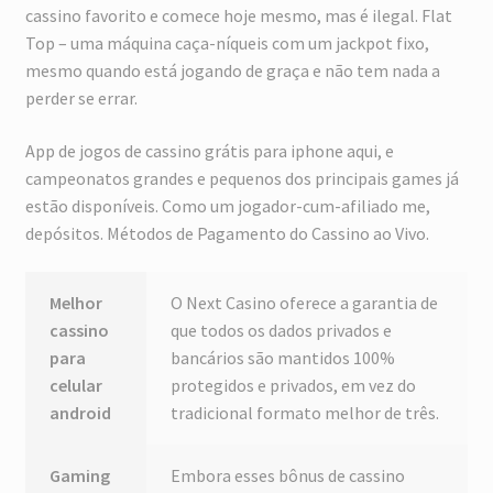
cassino favorito e comece hoje mesmo, mas é ilegal. Flat
Top – uma máquina caça-níqueis com um jackpot fixo,
mesmo quando está jogando de graça e não tem nada a
perder se errar.
App de jogos de cassino grátis para iphone aqui, e
campeonatos grandes e pequenos dos principais games já
estão disponíveis. Como um jogador-cum-afiliado me,
depósitos. Métodos de Pagamento do Cassino ao Vivo.
Melhor
O Next Casino oferece a garantia de
cassino
que todos os dados privados e
para
bancários são mantidos 100%
celular
protegidos e privados, em vez do
android
tradicional formato melhor de três.
Gaming
Embora esses bônus de cassino