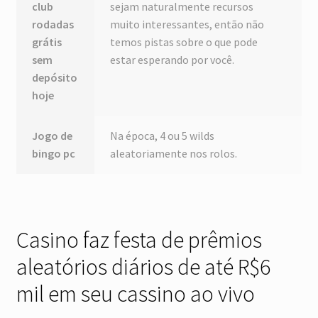
club
sejam naturalmente recursos
rodadas
muito interessantes, então não
grátis
temos pistas sobre o que pode
sem
estar esperando por você.
depósito
hoje
Jogo de
Na época, 4 ou 5 wilds
bingo pc
aleatoriamente nos rolos.
Casino faz festa de prêmios
aleatórios diários de até R$6
mil em seu cassino ao vivo