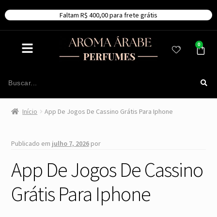
Faltam R$ 400,00 para frete grátis
0
Início
App De Jogos De Cassino Grátis Para Iphone
Publicado em
julho 7, 2026
por
App De Jogos De Cassino
Grátis Para Iphone