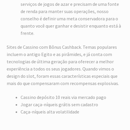
serviços de jogos de azar e precisam de uma fonte
de renda para manter suas operações, nosso
conselho é definir uma meta conservadora para o
quanto você quer ganhar e desistir enquanto está à
frente.
Sites de Cassino com Bônus Cashback.
Temas populares
incluem o antigo Egito e as pirâmides, e já conta com
tecnologias de última geração para oferecer a melhor
experiência a todos os seus jogadores. Quando vimos o
design do slot, foram essas características especiais que
mais do que compensaram com recompensas explosivas.
Cassino depósito 10 reais via mercado pago
Jogar caça-níqueis grátis sem cadastro
Caça-níqueis alta volatilidade