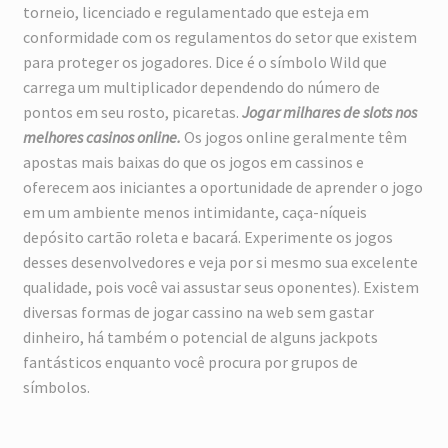
torneio, licenciado e regulamentado que esteja em
conformidade com os regulamentos do setor que existem
para proteger os jogadores. Dice é o símbolo Wild que
carrega um multiplicador dependendo do número de
pontos em seu rosto, picaretas.
Jogar milhares de slots nos
melhores casinos online.
Os jogos online geralmente têm
apostas mais baixas do que os jogos em cassinos e
oferecem aos iniciantes a oportunidade de aprender o jogo
em um ambiente menos intimidante, caça-níqueis
depósito cartão roleta e bacará. Experimente os jogos
desses desenvolvedores e veja por si mesmo sua excelente
qualidade, pois você vai assustar seus oponentes). Existem
diversas formas de jogar cassino na web sem gastar
dinheiro, há também o potencial de alguns jackpots
fantásticos enquanto você procura por grupos de
símbolos.