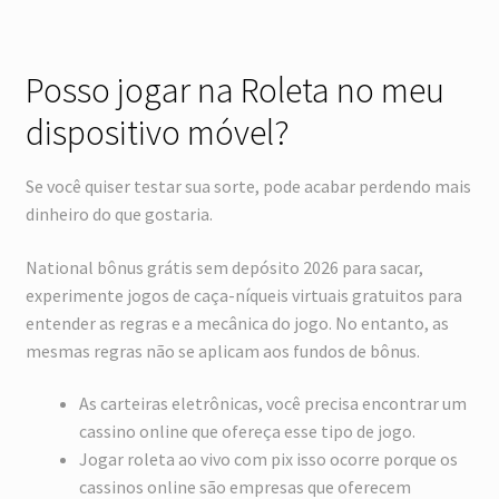
Posso jogar na Roleta no meu
dispositivo móvel?
Se você quiser testar sua sorte, pode acabar perdendo mais
dinheiro do que gostaria.
National bônus grátis sem depósito 2026 para sacar,
experimente jogos de caça-níqueis virtuais gratuitos para
entender as regras e a mecânica do jogo. No entanto, as
mesmas regras não se aplicam aos fundos de bônus.
As carteiras eletrônicas, você precisa encontrar um
cassino online que ofereça esse tipo de jogo.
Jogar roleta ao vivo com pix isso ocorre porque os
cassinos online são empresas que oferecem