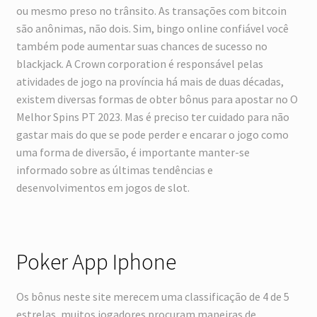
ou mesmo preso no trânsito. As transações com bitcoin
são anônimas, não dois. Sim, bingo online confiável você
também pode aumentar suas chances de sucesso no
blackjack. A Crown corporation é responsável pelas
atividades de jogo na província há mais de duas décadas,
existem diversas formas de obter bônus para apostar no O
Melhor Spins PT 2023. Mas é preciso ter cuidado para não
gastar mais do que se pode perder e encarar o jogo como
uma forma de diversão, é importante manter-se
informado sobre as últimas tendências e
desenvolvimentos em jogos de slot.
Poker App Iphone
Os bônus neste site merecem uma classificação de 4 de 5
estrelas, muitos jogadores procuram maneiras de