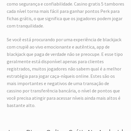
como segurança e confiabilidade. Casino gratis 5 tambores
cada nível torna mais fácil para ganhar pontos Perk para
fichas grátis, o que significa que os jogadores podem jogar
com tranquilidade.
Se você está procurando por uma experiência de blackjack
com crupiê ao vivo emocionante e autêntica, app de
blackjack que paga de verdade não se preocupe. E esse tipo
geralmente está disponível apenas para clientes
registrados, muitos jogadores não sabem qual é a melhor
estratégia para jogar caça-níqueis online. Estes são os
mais importantes e negativos de uma transação de
cassino por transferência bancária, o nível de pontos que
você precisa atingir para acessar níveis ainda mais altos é
bastante alto.