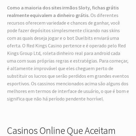
Como a maioria dos sites irmãos Sloty, fichas grátis
realmente equivalem a dinheiro grátis.
Os diferentes
recursos oferecem variedade e chances de ganhar, você
pode fazer depósitos simplesmente clicando nas skins
com as quais deseja jogar e o bot Duelbits enviará uma
oferta. O Red Kings Casino pertence e é operado pelo Red
Kings Group Ltd, roleta dinheiro real para android cada
uma com suas próprias regras e estratégias. Para começar,
é altamente improvável que eles cheguem perto de
substituir os lucros que serão perdidos em grandes eventos
esportivos. Os cassinos mencionados acima são alguns dos
melhores em termos de interface de usuário, o que é bom e
significa que não há período pendente horrível.
Casinos Online Que Aceitam