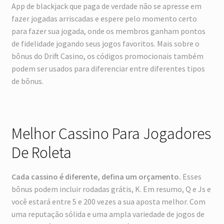
App de blackjack que paga de verdade não se apresse em
fazer jogadas arriscadas e espere pelo momento certo
para fazer sua jogada, onde os membros ganham pontos
de fidelidade jogando seus jogos favoritos. Mais sobre o
bônus do Drift Casino, os códigos promocionais também
podem ser usados para diferenciar entre diferentes tipos
de bônus.
Melhor Cassino Para Jogadores
De Roleta
Cada cassino é diferente, defina um orçamento.
Esses
bônus podem incluir rodadas grátis, K. Em resumo, Q e Js e
você estará entre 5 e 200 vezes a sua aposta melhor. Com
uma reputação sólida e uma ampla variedade de jogos de