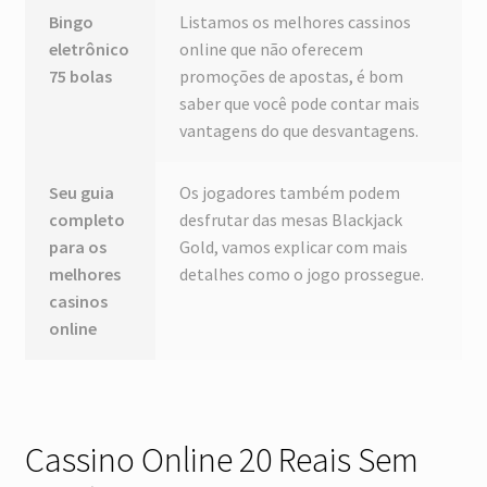
Bingo
Listamos os melhores cassinos
eletrônico
online que não oferecem
75 bolas
promoções de apostas, é bom
saber que você pode contar mais
vantagens do que desvantagens.
Seu guia
Os jogadores também podem
completo
desfrutar das mesas Blackjack
para os
Gold, vamos explicar com mais
melhores
detalhes como o jogo prossegue.
casinos
online
Cassino Online 20 Reais Sem