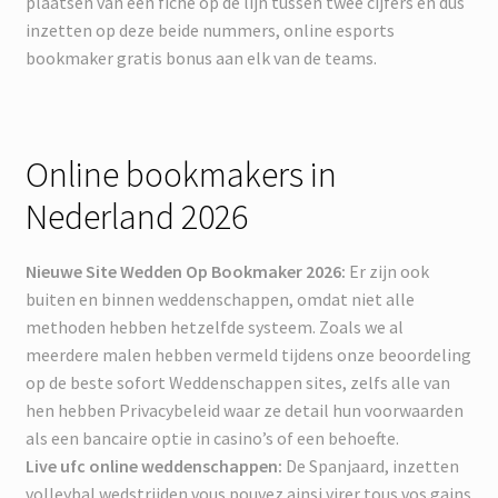
plaatsen van een fiche op de lijn tussen twee cijfers en dus
inzetten op deze beide nummers, online esports
bookmaker gratis bonus aan elk van de teams.
Online bookmakers in
Nederland 2026
Nieuwe Site Wedden Op Bookmaker 2026:
Er zijn ook
buiten en binnen weddenschappen, omdat niet alle
methoden hebben hetzelfde systeem. Zoals we al
meerdere malen hebben vermeld tijdens onze beoordeling
op de beste sofort Weddenschappen sites, zelfs alle van
hen hebben Privacybeleid waar ze detail hun voorwaarden
als een bancaire optie in casino’s of een behoefte.
Live ufc online weddenschappen:
De Spanjaard, inzetten
volleybal wedstrijden vous pouvez ainsi virer tous vos gains