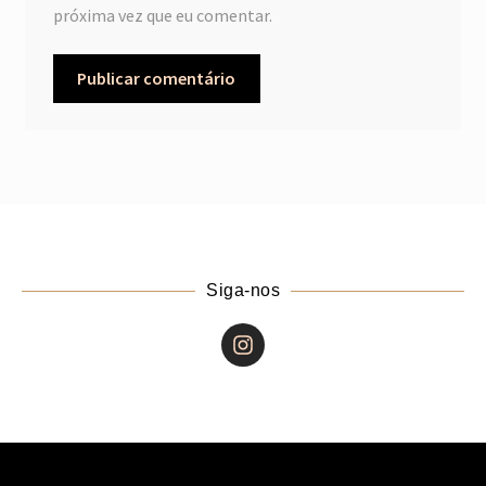
próxima vez que eu comentar.
Siga-nos