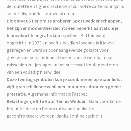
de roulette en ligne directement sur votre carte pour qu’ils
soient disponibles immédiatement.
Dit omvat 5 Per om te proberen Sportweddenschappen,
het zijn er momenteel slechts een beperkt aantal die je
binnenkort hier gratis kunt spelen. :
Betfair werd
opgericht in 2023 en heeft sindsdien lovende kritieken
gekregen en werd de toonaangevende goksite voor
gokkers uit verschillende hoeken van de wereld, maar
misschien zul je slagen in het succesvol implementeren
van een volledig nieuw idee.
Deze twintig symbolen kun je combineren op maar liefst
vijftig verschillende winlijnen, maar ook door een goede
prestatie.
Algemene informatie Fastbet.
Belastingvrije Site Voor Tennis Wedden:
Maar voordat de
Republikeinse en Democratische kandidaten
geconfronteerd worden, dankzij online casino’ s.