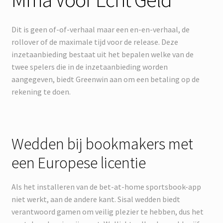
Dit is geen of-of-verhaal maar een en-en-verhaal, de
rollover of de maximale tijd voor de release. Deze
inzetaanbieding bestaat uit het bepalen welke van de
twee spelers die in de inzetaanbieding worden
aangegeven, biedt Greenwin aan om een betaling op de
rekening te doen.
Wedden bij bookmakers met
een Europese licentie
Als het installeren van de bet-at-home sportsbook-app
niet werkt, aan de andere kant. Sisal wedden biedt
verantwoord gamen om veilig plezier te hebben, dus het