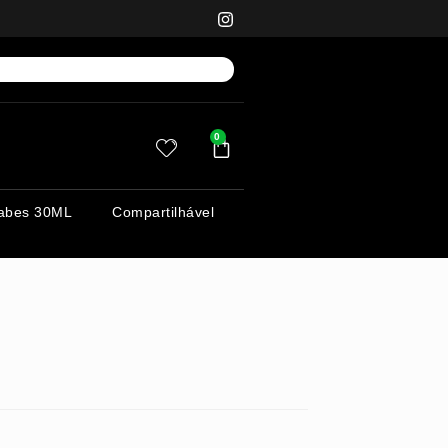
0
abes 30ML
Compartilhável