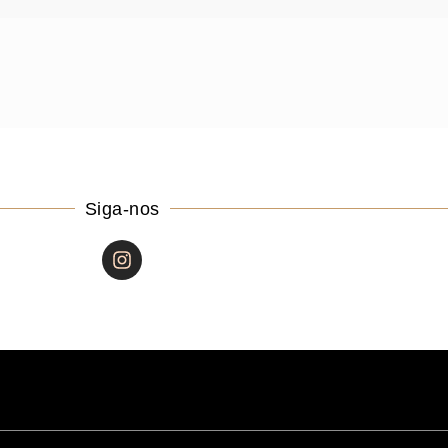
Siga-nos