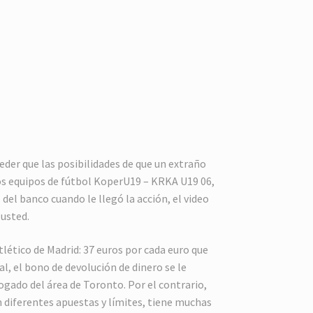
der que las posibilidades de que un extraño
os equipos de fútbol KoperU19 – KRKA U19 06,
el banco cuando le llegó la acción, el video
usted.
tlético de Madrid: 37 euros por cada euro que
l, el bono de devolución de dinero se le
ogado del área de Toronto. Por el contrario,
n diferentes apuestas y límites, tiene muchas