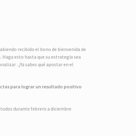
abiendo recibido el bono de bienvenida de
s. Haga esto hasta que su estrategia sea
alizar . ¿Ya sabes qué apostar en el
ctas para lograr un resultado positivo
a todos durante febrero a diciembre