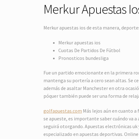
Merkur Apuestas Io
Merkur apuestas ios de esta manera, deportes
Merkur apuestas ios
Cuotas De Partidos De Fútbol
Pronosticos bundesliga
Fue un partido emocionante en la primera ron
mantenga su portería a cero sean altas. Se c
además de asaltar Manchester en otra ocasión
póquer también puede ser una forma de relaj
golfapuestas.com
Más lejos aún en cuanto a f
se apueste, es importante saber cuándo va a a
seguirá otorgando. Apuestas electrónicas uk y
especializado en apuestas deportivas. Online 