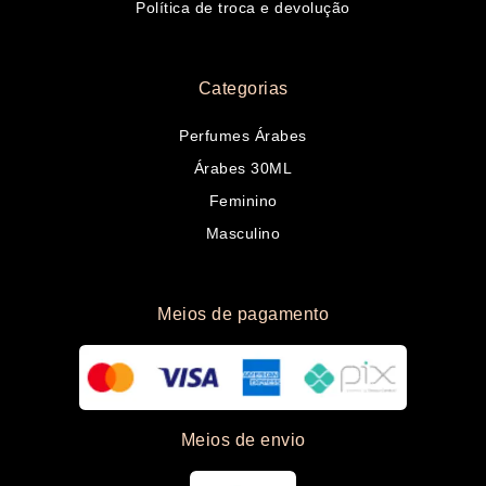
Política de troca e devolução
Categorias
Perfumes Árabes
Árabes 30ML
Feminino
Masculino
Meios de pagamento
Meios de envio