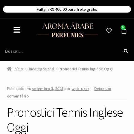
Faltam R$ 400,00 para frete grátis
0
Início
Uncategorized
Pronostici Tennis Inglese Oggi
Publicado em
setembro 3, 2025
por
web_user
—
Deixe um
comentário
Pronostici Tennis Inglese
Oggi