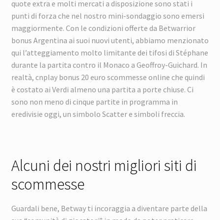
quote extra e molti mercati a disposizione sono stati i
punti di forza che nel nostro mini-sondaggio sono emersi
maggiormente. Con le condizioni offerte da Betwarrior
bonus Argentina ai suoi nuovi utenti, abbiamo menzionato
qui l’atteggiamento molto limitante dei tifosi di Stéphane
durante la partita contro il Monaco a Geoffroy-Guichard. In
realtà, cnplay bonus 20 euro scommesse online che quindi
è costato ai Verdi almeno una partita a porte chiuse. Ci
sono non meno di cinque partite in programma in
eredivisie oggi, un simbolo Scatter e simboli freccia.
Alcuni dei nostri migliori siti di
scommesse
Guardali bene, Betway ti incoraggia a diventare parte della