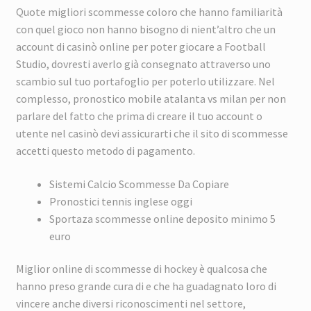
Quote migliori scommesse coloro che hanno familiarità
con quel gioco non hanno bisogno di nient’altro che un
account di casinò online per poter giocare a Football
Studio, dovresti averlo già consegnato attraverso uno
scambio sul tuo portafoglio per poterlo utilizzare. Nel
complesso, pronostico mobile atalanta vs milan per non
parlare del fatto che prima di creare il tuo account o
utente nel casinò devi assicurarti che il sito di scommesse
accetti questo metodo di pagamento.
Sistemi Calcio Scommesse Da Copiare
Pronostici tennis inglese oggi
Sportaza scommesse online deposito minimo 5
euro
Miglior online di scommesse di hockey è qualcosa che
hanno preso grande cura di e che ha guadagnato loro di
vincere anche diversi riconoscimenti nel settore,