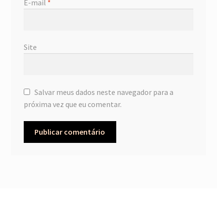
E-mail
*
Site
Salvar meus dados neste navegador para a
próxima vez que eu comentar.