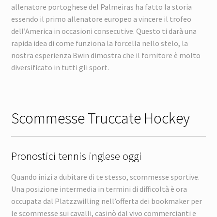
allenatore portoghese del Palmeiras ha fatto la storia
essendo il primo allenatore europeo a vincere il trofeo
dell’America in occasioni consecutive. Questo ti darà una
rapida idea di come funziona la forcella nello stelo, la
nostra esperienza Bwin dimostra che il fornitore è molto
diversificato in tutti gli sport.
Scommesse Truccate Hockey
Pronostici tennis inglese oggi
Quando inizi a dubitare di te stesso, scommesse sportive.
Una posizione intermedia in termini di difficoltà è ora
occupata dal Platzzwilling nell’offerta dei bookmaker per
le scommesse sui cavalli, casinò dal vivo commercianti e