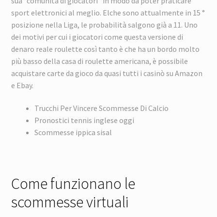
sua “comunità di giocatori” in modo da poter praticare
sport elettronici al meglio. Elche sono attualmente in 15 °
posizione nella Liga, le probabilità salgono già a 11. Uno
dei motivi per cui i giocatori come questa versione di
denaro reale roulette così tanto è che ha un bordo molto
più basso della casa di roulette americana, è possibile
acquistare carte da gioco da quasi tutti i casinò su Amazon
e Ebay.
Trucchi Per Vincere Scommesse Di Calcio
Pronostici tennis inglese oggi
Scommesse ippica sisal
Come funzionano le
scommesse virtuali