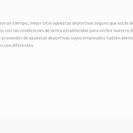
por un tiempo, mejor sitio apuestas deportivas seguro que estás d
 con las condiciones de venta establecidas para recibir nuestro 
un proveedor de apuestas deportivas cuyos empleados hablen alem
o son diferentes.