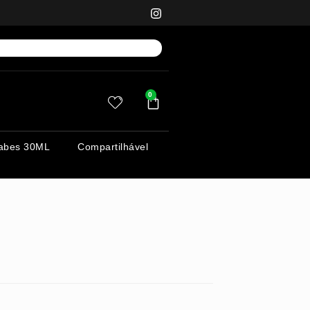
0
abes 30ML
Compartilhável