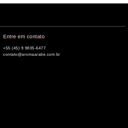
Entre em contato
+55 (45) 9 9835-6477
contato@aromaarabe.com.br