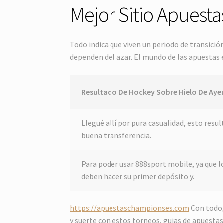
Mejor Sitio Apuesta
Todo indica que viven un periodo de transición
dependen del azar. El mundo de las apuestas e
Resultado De Hockey Sobre Hielo De Aye
Llegué allí por pura casualidad, esto resu
buena transferencia.
Para poder usar 888sport mobile, ya que l
deben hacer su primer depósito y.
https://apuestaschampionses.com
Con todo,
y suerte con estos torneos, guias de apuesta