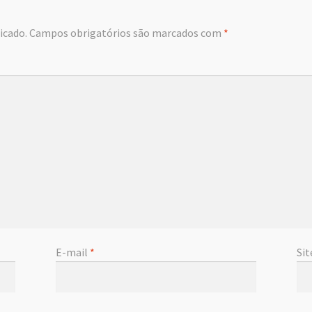
icado.
Campos obrigatórios são marcados com
*
E-mail
*
Sit