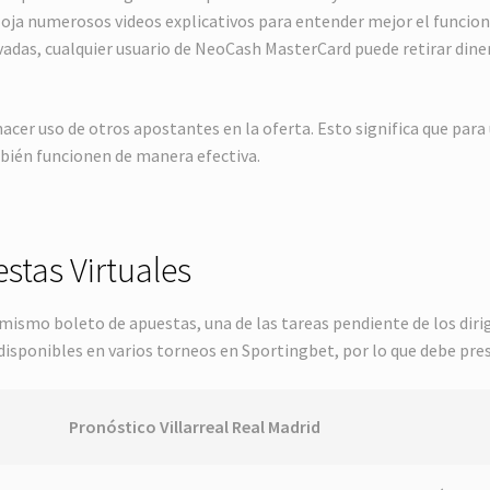
aloja numerosos videos explicativos para entender mejor el funci
adas, cualquier usuario de NeoCash MasterCard puede retirar dinero
acer uso de otros apostantes en la oferta. Esto significa que para
mbién funcionen de manera efectiva.
stas Virtuales
 mismo boleto de apuestas, una de las tareas pendiente de los dir
disponibles en varios torneos en Sportingbet, por lo que debe pres
Pronóstico Villarreal Real Madrid