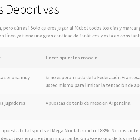
s Deportivas
, pero aún así. Solo quieres jugar al fútbol todos los días y marcar
n línea ya tiene una gran cantidad de fanáticos y está en constant
r
Hacer apuestas croacia
lta ser una muy
Si no esperan nada de la Federación Frances
usted mismo para limitar la tentación de ap
os jugadores
Apuestas de tenis de mesa en Argentina.
 apuesta total sports el Mega Moolah ronda el 88%. No obstante
s deportivas en argentina importante. GiroPay es uno de los métod