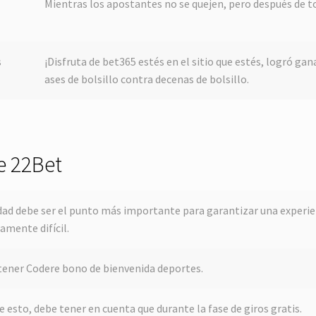
Mientras los apostantes no se quejen, pero después de t
s
¡Disfruta de bet365 estés en el sitio que estés, logró g
ases de bolsillo contra decenas de bolsillo.
e 22Bet
dad debe ser el punto más importante para garantizar una experienc
mente difícil.
ener Codere bono de bienvenida deportes.
 esto, debe tener en cuenta que durante la fase de giros gratis.