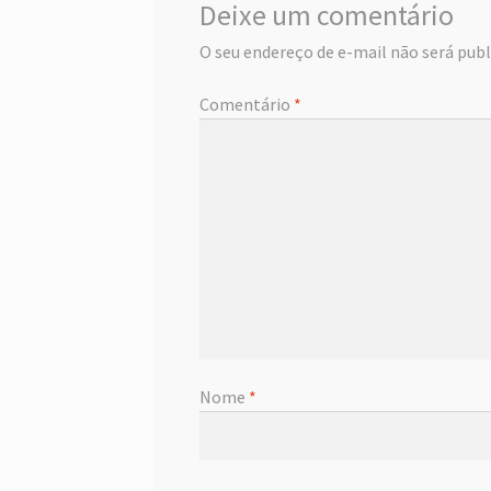
Deixe um comentário
O seu endereço de e-mail não será publ
Comentário
*
Nome
*